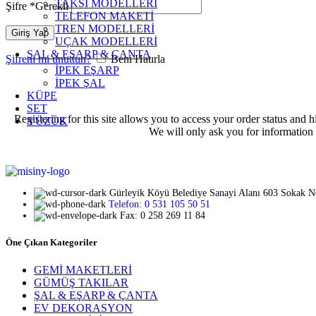
TAKSİ MODELLERİ
Şifre
*
Gerekli
TELEFON MAKETİ
TREN MODELLERİ
Giriş Yap
UÇAK MODELLERİ
ŞAL & EŞARP & ÇANTA
Şifreni mi unuttun?
Beni Hatırla
İPEK EŞARP
İPEK ŞAL
KÜPE
SET
Registering for this site allows you to access your order status and hi
YÜZÜK
We will only ask you for information 
Gürleyik Köyü Belediye Sanayi Alanı 603 Sokak 
Telefon: 0 531 105 50 51
Fax: 0 258 269 11 84
Öne Çıkan Kategoriler
GEMİ MAKETLERİ
GÜMÜŞ TAKILAR
ŞAL & EŞARP & ÇANTA
EV DEKORASYON