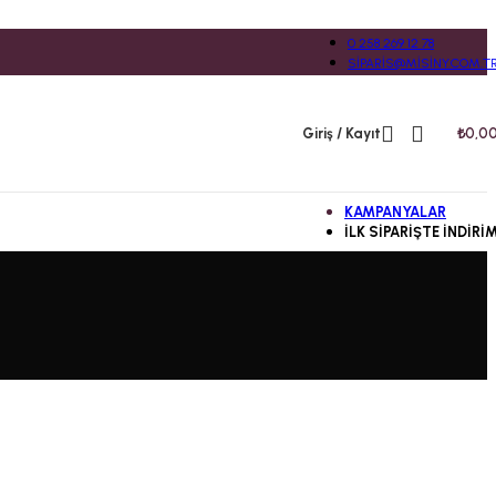
0 258 269 12 78
SIPARIS@MISINY.COM.T
Giriş / Kayıt
₺
0,0
KAMPANYALAR
İLK SIPARIŞTE İNDIRI