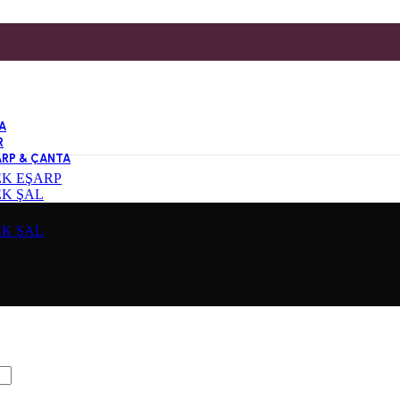
A
R
ARP & ÇANTA
EK EŞARP
EK ŞAL
EK ŞAL