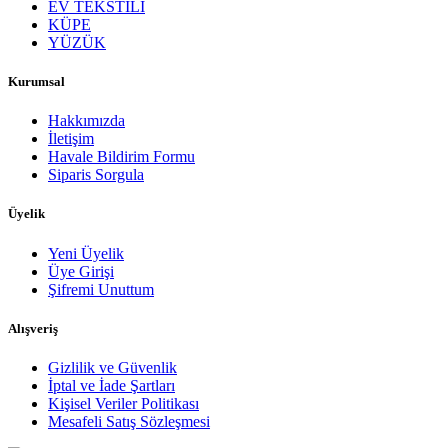
EV TEKSTİLİ
KÜPE
YÜZÜK
Kurumsal
Hakkımızda
İletişim
Havale Bildirim Formu
Siparis Sorgula
Üyelik
Yeni Üyelik
Üye Girişi
Şifremi Unuttum
Alışveriş
Gizlilik ve Güvenlik
İptal ve İade Şartları
Kişisel Veriler Politikası
Mesafeli Satış Sözleşmesi