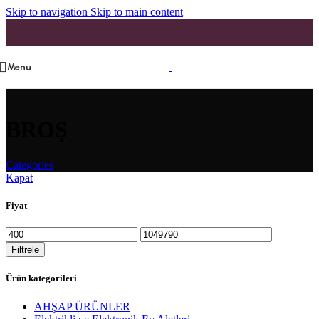
Skip to navigation
Skip to main content
Menu
BROŞ
Categories
Kapat
Fiyat
En
En
düşük
yüksek
Filtrele
fiyat
fiyat
Ürün kategorileri
AHŞAP ÜRÜNLER