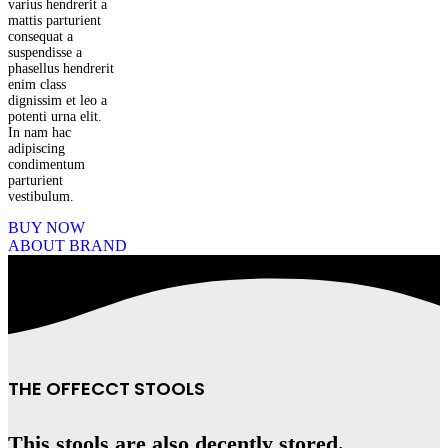
varius hendrerit a
mattis parturient
consequat a
suspendisse a
phasellus hendrerit
enim class
dignissim et leo a
potenti urna elit.
In nam hac
adipiscing
condimentum
parturient
vestibulum.
BUY NOW
ABOUT BRAND
THE OFFECCT STOOLS
This stools are also decently stored.