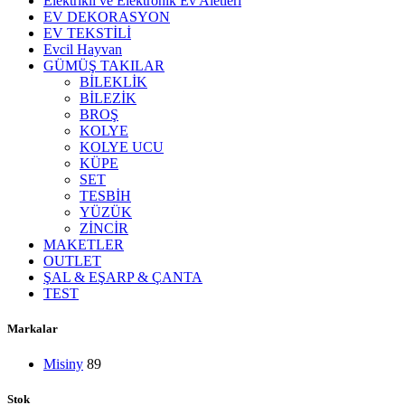
Elektrikli ve Elektronik Ev Aletleri
EV DEKORASYON
EV TEKSTİLİ
Evcil Hayvan
GÜMÜŞ TAKILAR
BİLEKLİK
BİLEZİK
BROŞ
KOLYE
KOLYE UCU
KÜPE
SET
TESBİH
YÜZÜK
ZİNCİR
MAKETLER
OUTLET
ŞAL & EŞARP & ÇANTA
TEST
Markalar
Misiny
89
Stok