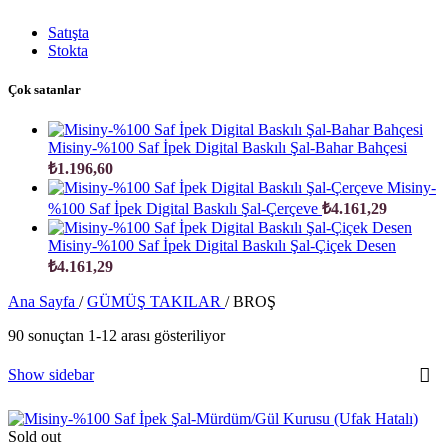
Satışta
Stokta
Çok satanlar
Misiny-%100 Saf İpek Digital Baskılı Şal-Bahar Bahçesi
₺
1.196,60
Misiny-
%100 Saf İpek Digital Baskılı Şal-Çerçeve
₺
4.161,29
Misiny-%100 Saf İpek Digital Baskılı Şal-Çiçek Desen
₺
4.161,29
Ana Sayfa
/
GÜMÜŞ TAKILAR
/
BROŞ
90 sonuçtan 1-12 arası gösteriliyor
Show sidebar
Sold out