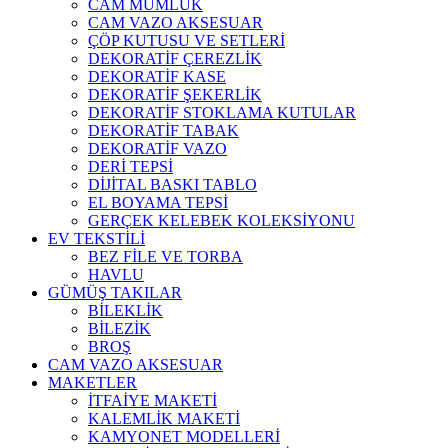
CAM MUMLUK
CAM VAZO AKSESUAR
ÇÖP KUTUSU VE SETLERİ
DEKORATİF ÇEREZLİK
DEKORATİF KASE
DEKORATİF ŞEKERLİK
DEKORATİF STOKLAMA KUTULAR
DEKORATİF TABAK
DEKORATİF VAZO
DERİ TEPSİ
DİJİTAL BASKI TABLO
EL BOYAMA TEPSİ
GERÇEK KELEBEK KOLEKSİYONU
EV TEKSTİLİ
BEZ FİLE VE TORBA
HAVLU
GÜMÜŞ TAKILAR
BİLEKLİK
BİLEZİK
BROŞ
CAM VAZO AKSESUAR
MAKETLER
İTFAİYE MAKETİ
KALEMLİK MAKETİ
KAMYONET MODELLERİ