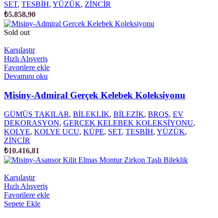
SET
,
TESBİH
,
YÜZÜK
,
ZİNCİR
₺
5.858,90
Sold out
Karşılaştır
Hızlı Alışveriş
Favorilere ekle
Devamını oku
Misiny-Admiral Gerçek Kelebek Koleksiyonu
GÜMÜŞ TAKILAR
,
BİLEKLİK
,
BİLEZİK
,
BROŞ
,
EV
DEKORASYON
,
GERÇEK KELEBEK KOLEKSİYONU
,
KOLYE
,
KOLYE UCU
,
KÜPE
,
SET
,
TESBİH
,
YÜZÜK
,
ZİNCİR
₺
10.416,81
Karşılaştır
Hızlı Alışveriş
Favorilere ekle
Sepete Ekle