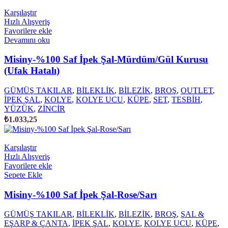
Karşılaştır
Hızlı Alışveriş
Favorilere ekle
Devamını oku
Misiny-%100 Saf İpek Şal-Mürdüm/Gül Kurusu
(Ufak Hatalı)
GÜMÜŞ TAKILAR
,
BİLEKLİK
,
BİLEZİK
,
BROŞ
,
OUTLET
,
İPEK ŞAL
,
KOLYE
,
KOLYE UCU
,
KÜPE
,
SET
,
TESBİH
,
YÜZÜK
,
ZİNCİR
₺
1.033,25
Karşılaştır
Hızlı Alışveriş
Favorilere ekle
Sepete Ekle
Misiny-%100 Saf İpek Şal-Rose/Sarı
GÜMÜŞ TAKILAR
,
BİLEKLİK
,
BİLEZİK
,
BROŞ
,
ŞAL &
EŞARP & ÇANTA
,
İPEK ŞAL
,
KOLYE
,
KOLYE UCU
,
KÜPE
,