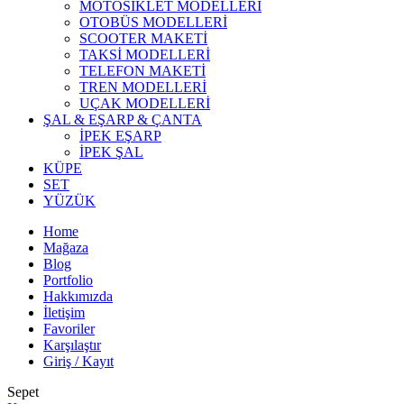
MOTOSİKLET MODELLERİ
OTOBÜS MODELLERİ
SCOOTER MAKETİ
TAKSİ MODELLERİ
TELEFON MAKETİ
TREN MODELLERİ
UÇAK MODELLERİ
ŞAL & EŞARP & ÇANTA
İPEK EŞARP
İPEK ŞAL
KÜPE
SET
YÜZÜK
Home
Mağaza
Blog
Portfolio
Hakkımızda
İletişim
Favoriler
Karşılaştır
Giriş / Kayıt
Sepet