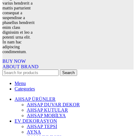
varius hendrerit a
mattis parturient
consequat a
suspendisse a
phasellus hendrerit
enim class
dignissim et leo a
potenti urna elit.
In nam hac
adipiscing
condimentum.
BUY NOW
ABOUT BRAND
Search
Menu
Categories
AHŞAP ÜRÜNLER
AHŞAP DUVAR DEKOR
AHŞAP KUTULAR
AHŞAP MOBİLYA
EV DEKORASYON
AHŞAP TEPSİ
AYNA