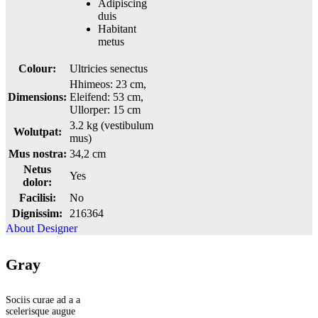
Adipiscing
duis
Habitant
metus
Colour:
Ultricies senectus
Hhimeos: 23 cm,
Dimensions:
Eleifend: 53 cm,
Ullorper: 15 cm
3.2 kg (vestibulum
Wolutpat:
mus)
Mus nostra:
34,2 cm
Netus
Yes
dolor:
Facilisi:
No
Dignissim:
216364
About Designer
Gray
Sociis curae ad a a
scelerisque augue