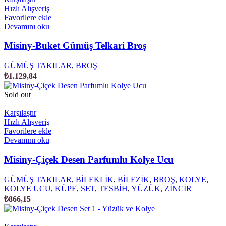
Hızlı Alışveriş
₺1.241,94
Favorilere ekle
Devamını oku
Misiny-Buket Gümüş Telkari Broş
GÜMÜŞ TAKILAR
,
BROŞ
₺
1.129,84
Sold out
Karşılaştır
Hızlı Alışveriş
Favorilere ekle
Devamını oku
Misiny-Çiçek Desen Parfumlu Kolye Ucu
GÜMÜŞ TAKILAR
,
BİLEKLİK
,
BİLEZİK
,
BROŞ
,
KOLYE
,
KOLYE UCU
,
KÜPE
,
SET
,
TESBİH
,
YÜZÜK
,
ZİNCİR
₺
866,15