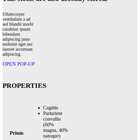
Ullamcorper
vestibulum a ad
sed blandit morbi
curabitur ipsum
bibendum
adipiscing justo
molestie eget nec
laoreet accumsan
adipiscing.
OPEN POP-UP
PROPERTIES
Cagittis
Parturient
convallis
(60%
magna, 40%
Primis
natoque)