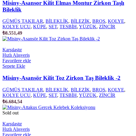
Misiny-Asansor Kilit Elmas Montur Zirkon Taşlı
Bileklik
GÜMÜŞ TAKILAR
,
BİLEKLİK
,
BİLEZİK
,
BROŞ
,
KOLYE
,
KOLYE UCU
,
KÜPE
,
SET
,
TESBİH
,
YÜZÜK
,
ZİNCİR
₺
8.551,49
Karşılaştır
Hızlı Alışveriş
Favorilere ekle
Sepete Ekle
Misiny-Asansör Kilit Toz Zirkon Taş Bileklik -2
GÜMÜŞ TAKILAR
,
BİLEKLİK
,
BİLEZİK
,
BROŞ
,
KOLYE
,
KOLYE UCU
,
KÜPE
,
SET
,
TESBİH
,
YÜZÜK
,
ZİNCİR
₺
6.684,54
Sold out
Karşılaştır
Hızlı Alışveriş
Favorilere ekle