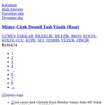
Karşılaştır
Hızlı Alışveriş
Favorilere ekle
Devamını oku
Misiny-Çiçek Desenli Taşlı Yüzük (Rose)
GÜMÜŞ TAKILAR
,
BİLEKLİK
,
BİLEZİK
,
BROŞ
,
KOLYE
,
KOLYE UCU
,
KÜPE
,
SET
,
TESBİH
,
YÜZÜK
,
ZİNCİR
₺
3.914,74
1
2
3
4
…
6
7
8
→
Gürleyik Köyü Belediye Sanayi Alanı 603 Sokak