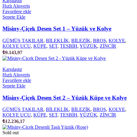
Karşılaştır
Hızlı Alışveriş
Favorilere ekle
Sepete Ekle
Misiny-Çiçek Desen Set 1 – Yüzük ve Kolye
GÜMÜŞ TAKILAR
,
BİLEKLİK
,
BİLEZİK
,
BROŞ
,
KOLYE
,
KOLYE UCU
,
KÜPE
,
SET
,
TESBİH
,
YÜZÜK
,
ZİNCİR
₺
9.143,97
Karşılaştır
Hızlı Alışveriş
Favorilere ekle
Sepete Ekle
Misiny-Çiçek Desen Set 2 – Yüzük Küpe ve Kolye
GÜMÜŞ TAKILAR
,
BİLEKLİK
,
BİLEZİK
,
BROŞ
,
KOLYE
,
KOLYE UCU
,
KÜPE
,
SET
,
TESBİH
,
YÜZÜK
,
ZİNCİR
₺
12.236,17
Sold out