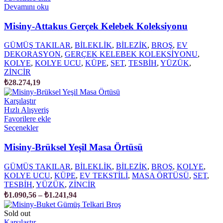
Devamını oku
Misiny-Attakus Gerçek Kelebek Koleksiyonu
GÜMÜŞ TAKILAR
,
BİLEKLİK
,
BİLEZİK
,
BROŞ
,
EV
DEKORASYON
,
GERÇEK KELEBEK KOLEKSİYONU
,
KOLYE
,
KOLYE UCU
,
KÜPE
,
SET
,
TESBİH
,
YÜZÜK
,
ZİNCİR
₺
28.274,19
Karşılaştır
Hızlı Alışveriş
Favorilere ekle
Bu
Seçenekler
ürünün
birden
Misiny-Brüksel Yeşil Masa Örtüsü
fazla
varyasyonu
GÜMÜŞ TAKILAR
,
BİLEKLİK
,
BİLEZİK
,
BROŞ
,
KOLYE
,
var.
KOLYE UCU
,
KÜPE
,
EV TEKSTİLİ
,
MASA ÖRTÜSÜ
,
SET
,
Seçenekler
TESBİH
,
YÜZÜK
,
ZİNCİR
ürün
Fiyat
₺
1.090,56
–
₺
1.241,94
sayfasından
aralığı:
seçilebilir
₺1.090,56
Sold out
-
Karşılaştır