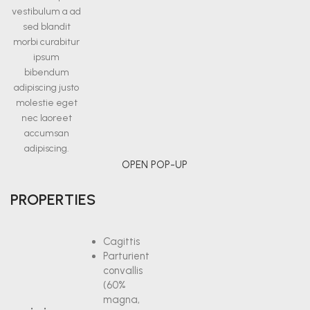
vestibulum a ad
sed blandit
morbi curabitur
ipsum
bibendum
adipiscing justo
molestie eget
nec laoreet
accumsan
adipiscing.
OPEN POP-UP
PROPERTIES
Cagittis
Parturient
convallis
(60%
magna,