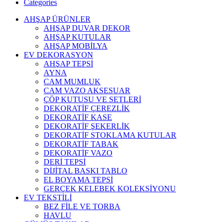
Categories
AHŞAP ÜRÜNLER
AHŞAP DUVAR DEKOR
AHŞAP KUTULAR
AHŞAP MOBİLYA
EV DEKORASYON
AHŞAP TEPSİ
AYNA
CAM MUMLUK
CAM VAZO AKSESUAR
ÇÖP KUTUSU VE SETLERİ
DEKORATİF ÇEREZLİK
DEKORATİF KASE
DEKORATİF ŞEKERLİK
DEKORATİF STOKLAMA KUTULAR
DEKORATİF TABAK
DEKORATİF VAZO
DERİ TEPSİ
DİJİTAL BASKI TABLO
EL BOYAMA TEPSİ
GERÇEK KELEBEK KOLEKSİYONU
EV TEKSTİLİ
BEZ FİLE VE TORBA
HAVLU