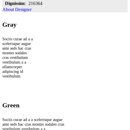
Dignissim:
216364
About Designer
Gray
Sociis curae ad a a
scelerisque augue
ante seds hac cras
montes sodales
cras vestibulum
vestibulum a a
ullamcorper
adipiscing id
vestibulum.
Green
Sociis curae ad a a scelerisque augue
ante seds hac cras montes sodales cras
vestibulum vestibulum a a