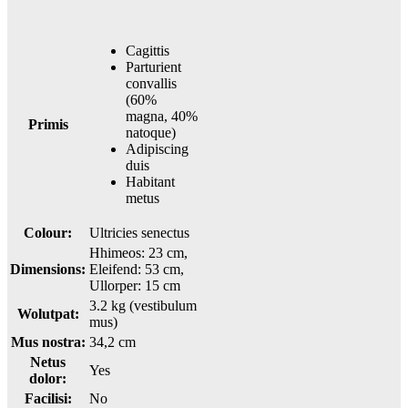
Cagittis
Parturient
convallis
(60%
magna, 40%
Primis
natoque)
Adipiscing
duis
Habitant
metus
Colour:
Ultricies senectus
Hhimeos: 23 cm,
Dimensions:
Eleifend: 53 cm,
Ullorper: 15 cm
3.2 kg (vestibulum
Wolutpat:
mus)
Mus nostra:
34,2 cm
Netus
Yes
dolor:
Facilisi:
No