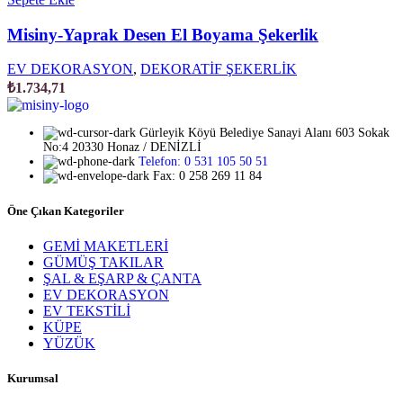
Misiny-Yaprak Desen El Boyama Şekerlik
EV DEKORASYON
,
DEKORATİF ŞEKERLİK
₺
1.734,71
Gürleyik Köyü Belediye Sanayi Alanı 603 Sokak
No:4 20330 Honaz / DENİZLİ
Telefon: 0 531 105 50 51
Fax: 0 258 269 11 84
Öne Çıkan Kategoriler
GEMİ MAKETLERİ
GÜMÜŞ TAKILAR
ŞAL & EŞARP & ÇANTA
EV DEKORASYON
EV TEKSTİLİ
KÜPE
YÜZÜK
Kurumsal