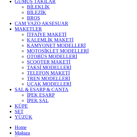
GÜMÜŞ TAKILAR
BİLEKLİK
BİLEZİK
BROŞ
CAM VAZO AKSESUAR
MAKETLER
İTFAİYE MAKETİ
KALEMLİK MAKETİ
KAMYONET MODELLERİ
MOTOSİKLET MODELLERİ
OTOBÜS MODELLERİ
SCOOTER MAKETİ
TAKSİ MODELLERİ
TELEFON MAKETİ
TREN MODELLERİ
UÇAK MODELLERİ
ŞAL & EŞARP & ÇANTA
İPEK EŞARP
İPEK ŞAL
KÜPE
SET
YÜZÜK
Home
Mağaza