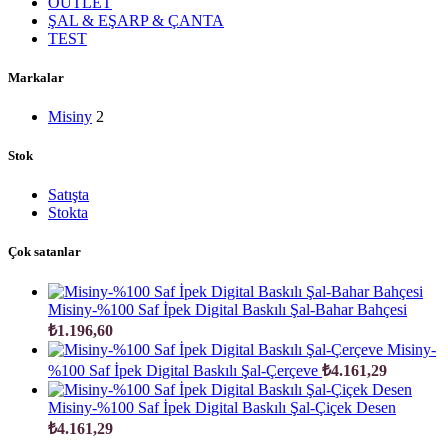
OUTLET
ŞAL & EŞARP & ÇANTA
TEST
Markalar
Misiny
2
Stok
Satışta
Stokta
Çok satanlar
Misiny-%100 Saf İpek Digital Baskılı Şal-Bahar Bahçesi
₺
1.196,60
Misiny-
%100 Saf İpek Digital Baskılı Şal-Çerçeve
₺
4.161,29
Misiny-%100 Saf İpek Digital Baskılı Şal-Çiçek Desen
₺
4.161,29