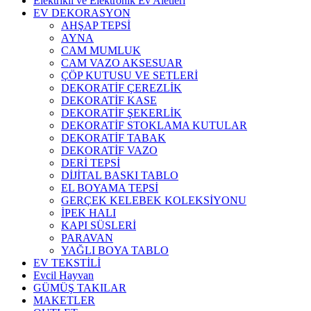
Elektrikli ve Elektronik Ev Aletleri
EV DEKORASYON
AHŞAP TEPSİ
AYNA
CAM MUMLUK
CAM VAZO AKSESUAR
ÇÖP KUTUSU VE SETLERİ
DEKORATİF ÇEREZLİK
DEKORATİF KASE
DEKORATİF ŞEKERLİK
DEKORATİF STOKLAMA KUTULAR
DEKORATİF TABAK
DEKORATİF VAZO
DERİ TEPSİ
DİJİTAL BASKI TABLO
EL BOYAMA TEPSİ
GERÇEK KELEBEK KOLEKSİYONU
İPEK HALI
KAPI SÜSLERİ
PARAVAN
YAĞLI BOYA TABLO
EV TEKSTİLİ
Evcil Hayvan
GÜMÜŞ TAKILAR
MAKETLER