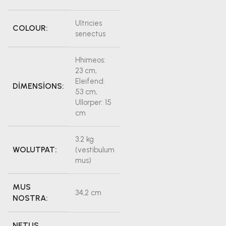
Ultricies
COLOUR:
senectus
Hhimeos:
23 cm,
Eleifend:
DIMENSIONS:
53 cm,
Ullorper: 15
cm
3.2 kg
WOLUTPAT:
(vestibulum
mus)
MUS
34,2 cm
NOSTRA:
NETUS