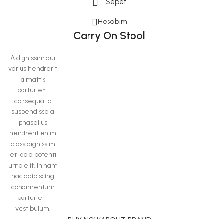
Sepet
Hesabım
Carry On Stool
A dignissim dui
varius hendrerit
a mattis
parturient
consequat a
suspendisse a
phasellus
hendrerit enim
class dignissim
et leo a potenti
urna elit. In nam
hac adipiscing
condimentum
parturient
vestibulum.