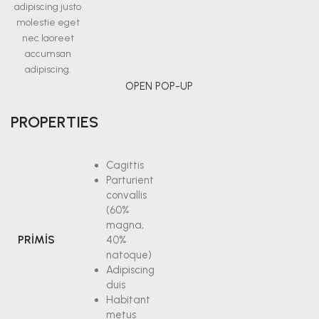
adipiscing justo
molestie eget
nec laoreet
accumsan
adipiscing.
OPEN POP-UP
PROPERTIES
Cagittis
Parturient
convallis
(60%
magna,
PRIMIS
40%
natoque)
Adipiscing
duis
Habitant
metus