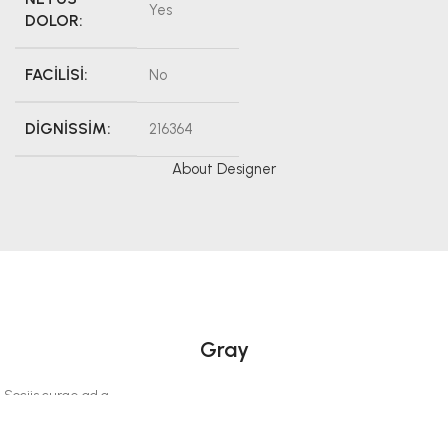
Yes
DOLOR:
FACILISI:
No
DIGNISSIM:
216364
About Designer
Gray
Sociis curae ad a
a scelerisque
augue ante seds