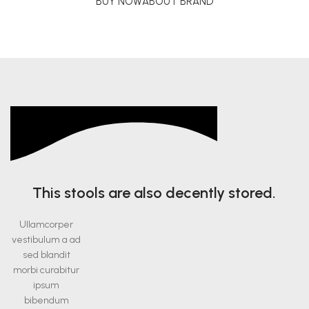
BUY NOW
ABOUT BRAND
This stools are also decently stored.
Ullamcorper
vestibulum a ad
sed blandit
morbi curabitur
ipsum
bibendum