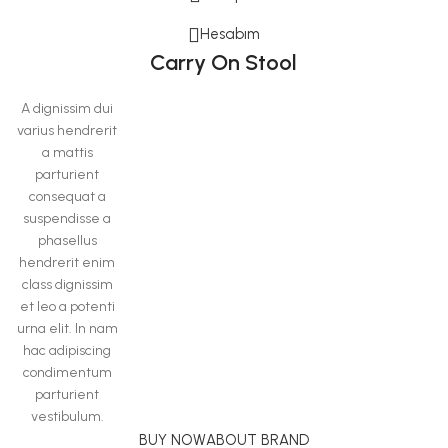
Hesabım
Carry On Stool
A dignissim dui
varius hendrerit
a mattis
parturient
consequat a
suspendisse a
phasellus
hendrerit enim
class dignissim
et leo a potenti
urna elit. In nam
hac adipiscing
condimentum
parturient
vestibulum.
BUY NOW
ABOUT BRAND