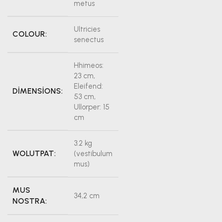
metus
Ultricies
COLOUR:
senectus
Hhimeos:
23 cm,
Eleifend:
DIMENSIONS:
53 cm,
Ullorper: 15
cm
3.2 kg
WOLUTPAT:
(vestibulum
mus)
MUS
34,2 cm
NOSTRA: