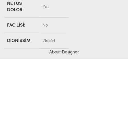
NETUS
Yes
DOLOR:
FACILISI:
No
DIGNISSIM:
216364
About Designer
Gray
Sociis curae ad a
a scelerisque