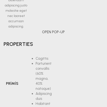
bibendum
adipiscing justo
molestie eget
nec laoreet
accumsan
adipiscing.
OPEN POP-UP
PROPERTIES
Cagittis
Parturient
convallis
(60%
magna,
PRIMIS
40%
natoque)
Adipiscing
duis
Habitant