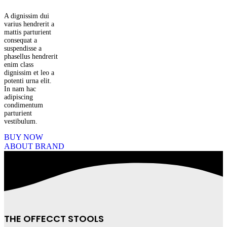
A dignissim dui
varius hendrerit a
mattis parturient
consequat a
suspendisse a
phasellus hendrerit
enim class
dignissim et leo a
potenti urna elit.
In nam hac
adipiscing
condimentum
parturient
vestibulum.
BUY NOW
ABOUT BRAND
THE OFFECCT STOOLS