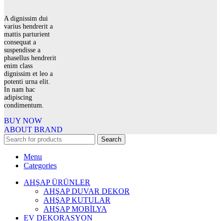
A dignissim dui
varius hendrerit a
mattis parturient
consequat a
suspendisse a
phasellus hendrerit
enim class
dignissim et leo a
potenti urna elit.
In nam hac
adipiscing
condimentum.
BUY NOW
ABOUT BRAND
Search
Menu
Categories
AHŞAP ÜRÜNLER
AHŞAP DUVAR DEKOR
AHŞAP KUTULAR
AHŞAP MOBİLYA
EV DEKORASYON