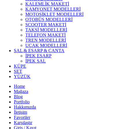
KALEMLİK MAKETİ
KAMYONET MODELLERİ
MOTOSİKLET MODELLERİ
OTOBÜS MODELLERİ
SCOOTER MAKETİ
TAKSİ MODELLERİ
TELEFON MAKETİ
TREN MODELLERİ
UÇAK MODELLERİ
ŞAL & EŞARP & ÇANTA
İPEK EŞARP
İPEK ŞAL
KÜPE
SET
YÜZÜK
Home
Mağaza
Blog
Portfolio
Hakkımızda
İletişim
Favoriler
Karşılaştır
Giriş / Kayıt