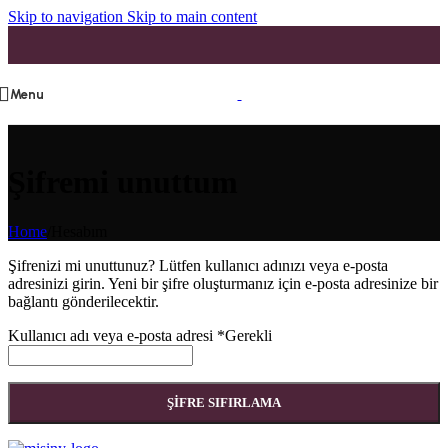
Skip to navigation
Skip to main content
Menu
Şifremi unuttum
Home
/
Hesabım
Şifrenizi mi unuttunuz? Lütfen kullanıcı adınızı veya e-posta
adresinizi girin. Yeni bir şifre oluşturmanız için e-posta adresinize bir
bağlantı gönderilecektir.
Kullanıcı adı veya e-posta adresi
*
Gerekli
ŞIFRE SIFIRLAMA