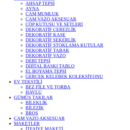
AHŞAP TEPSİ
AYNA
CAM MUMLUK
CAM VAZO AKSESUAR
ÇÖP KUTUSU VE SETLERİ
DEKORATİF ÇEREZLİK
DEKORATİF KASE
DEKORATİF ŞEKERLİK
DEKORATİF STOKLAMA KUTULAR
DEKORATİF TABAK
DEKORATİF VAZO
DERİ TEPSİ
DİJİTAL BASKI TABLO
EL BOYAMA TEPSİ
GERÇEK KELEBEK KOLEKSİYONU
EV TEKSTİLİ
BEZ FİLE VE TORBA
HAVLU
GÜMÜŞ TAKILAR
BİLEKLİK
BİLEZİK
BROŞ
CAM VAZO AKSESUAR
MAKETLER
İTFAİYE MAKETİ