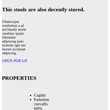
This stools are also decently stored.
Ullamcorper
vestibulum a ad
sed blandit morbi
curabitur ipsum
bibendum
adipiscing justo
molestie eget nec
laoreet accumsan
adipiscing.
OPEN POP-UP
PROPERTIES
Cagittis
Parturient
convallis
(60%