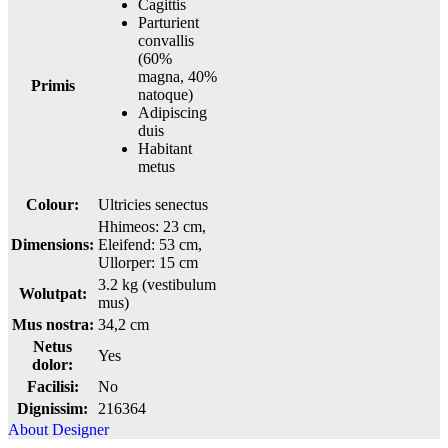
Cagittis
Parturient
convallis
(60%
magna, 40%
Primis
natoque)
Adipiscing
duis
Habitant
metus
Colour:
Ultricies senectus
Hhimeos: 23 cm,
Dimensions:
Eleifend: 53 cm,
Ullorper: 15 cm
3.2 kg (vestibulum
Wolutpat:
mus)
Mus nostra:
34,2 cm
Netus
Yes
dolor:
Facilisi:
No
Dignissim:
216364
About Designer