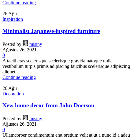
Continue reading
26
Ağu
Inspiration
Minimalist Japanese-inspired furniture
Posted by
misiny
Ağustos 26, 2021
0
A taciti cras scelerisque scelerisque gravida natoque nulla
vestibulum turpis primis adipiscing faucibus scelerisque adipiscing
aliquet...
Continue reading
26
Ağu
Decoration
New home decor from John Doerson
Posted by
misiny
Ağustos 26, 2021
0
Ullamcorper condimentum erat pretium velit at ut a nunc id a adeu