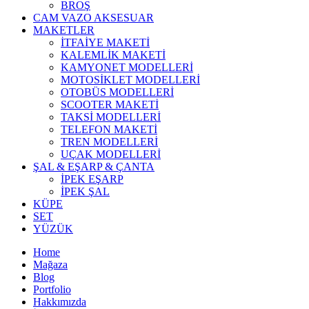
BROŞ
CAM VAZO AKSESUAR
MAKETLER
İTFAİYE MAKETİ
KALEMLİK MAKETİ
KAMYONET MODELLERİ
MOTOSİKLET MODELLERİ
OTOBÜS MODELLERİ
SCOOTER MAKETİ
TAKSİ MODELLERİ
TELEFON MAKETİ
TREN MODELLERİ
UÇAK MODELLERİ
ŞAL & EŞARP & ÇANTA
İPEK EŞARP
İPEK ŞAL
KÜPE
SET
YÜZÜK
Home
Mağaza
Blog
Portfolio
Hakkımızda