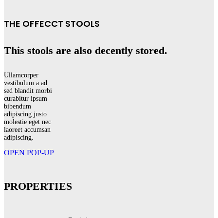
THE OFFECCT STOOLS
This stools are also decently stored.
Ullamcorper
vestibulum a ad
sed blandit morbi
curabitur ipsum
bibendum
adipiscing justo
molestie eget nec
laoreet accumsan
adipiscing.
OPEN POP-UP
PROPERTIES