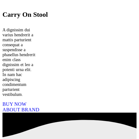
Carry On Stool
A dignissim dui
varius hendrerit a
mattis parturient
consequat a
suspendisse a
phasellus hendrerit
enim class
dignissim et leo a
potenti urna elit.
In nam hac
adipiscing
condimentum
parturient
vestibulum.
BUY NOW
ABOUT BRAND