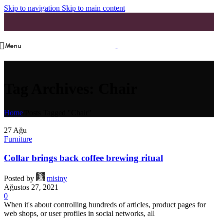
Skip to navigation
Skip to main content
Menu
Tag Archives: Chair
Home
/
Posts Tagged "Chair"
27
Ağu
Furniture
Collar brings back coffee brewing ritual
Posted by
misiny
Ağustos 27, 2021
0
When it's about controlling hundreds of articles, product pages for
web shops, or user profiles in social networks, all