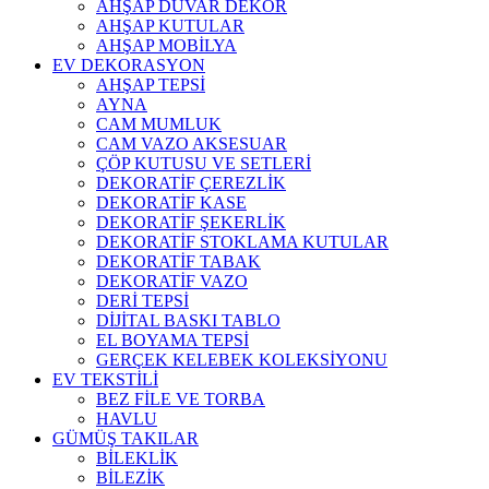
AHŞAP DUVAR DEKOR
AHŞAP KUTULAR
AHŞAP MOBİLYA
EV DEKORASYON
AHŞAP TEPSİ
AYNA
CAM MUMLUK
CAM VAZO AKSESUAR
ÇÖP KUTUSU VE SETLERİ
DEKORATİF ÇEREZLİK
DEKORATİF KASE
DEKORATİF ŞEKERLİK
DEKORATİF STOKLAMA KUTULAR
DEKORATİF TABAK
DEKORATİF VAZO
DERİ TEPSİ
DİJİTAL BASKI TABLO
EL BOYAMA TEPSİ
GERÇEK KELEBEK KOLEKSİYONU
EV TEKSTİLİ
BEZ FİLE VE TORBA
HAVLU
GÜMÜŞ TAKILAR
BİLEKLİK
BİLEZİK