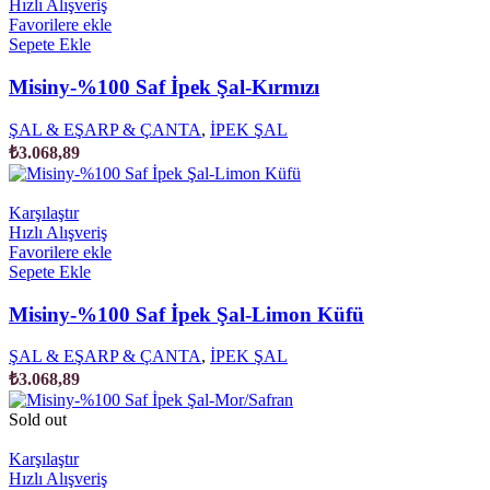
Hızlı Alışveriş
Favorilere ekle
Sepete Ekle
Misiny-%100 Saf İpek Şal-Kırmızı
ŞAL & EŞARP & ÇANTA
,
İPEK ŞAL
₺
3.068,89
Karşılaştır
Hızlı Alışveriş
Favorilere ekle
Sepete Ekle
Misiny-%100 Saf İpek Şal-Limon Küfü
ŞAL & EŞARP & ÇANTA
,
İPEK ŞAL
₺
3.068,89
Sold out
Karşılaştır
Hızlı Alışveriş