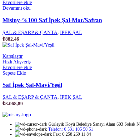
Favorilere ekle
Devamını oku
Misiny-%100 Saf İpek Şal-Mor/Safran
ŞAL & EŞARP & ÇANTA
,
İPEK ŞAL
₺
882,46
Karşılaştır
Hızlı Alışveriş
Favorilere ekle
Sepete Ekle
Saf İpek Şal-Mavi/Yeşil
ŞAL & EŞARP & ÇANTA
,
İPEK ŞAL
₺
3.068,89
Gürleyik Köyü Belediye Sanayi Alanı 603 Sokak 
Telefon: 0 531 105 50 51
Fax: 0 258 269 11 84