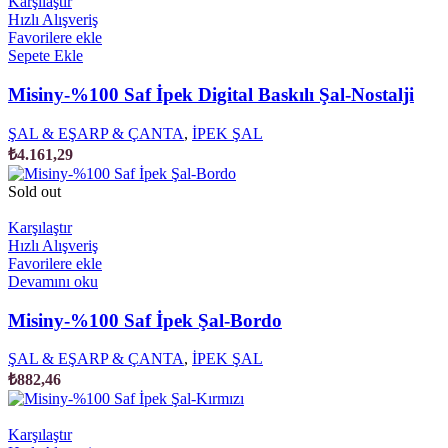
Karşılaştır
Hızlı Alışveriş
Favorilere ekle
Sepete Ekle
Misiny-%100 Saf İpek Digital Baskılı Şal-Nostalji
ŞAL & EŞARP & ÇANTA
,
İPEK ŞAL
₺
4.161,29
Sold out
Karşılaştır
Hızlı Alışveriş
Favorilere ekle
Devamını oku
Misiny-%100 Saf İpek Şal-Bordo
ŞAL & EŞARP & ÇANTA
,
İPEK ŞAL
₺
882,46
Karşılaştır