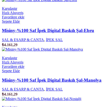
Karşılaştır
Hızlı Alışveriş
Favorilere ekle
Sepete Ekle
Misiny-%100 Saf İpek Digital Baskılı Şal-Ebru
ŞAL & EŞARP & ÇANTA
,
İPEK ŞAL
₺
4.161,29
Karşılaştır
Hızlı Alışveriş
Favorilere ekle
Sepete Ekle
Misiny-%100 Saf İpek Digital Baskılı Şal-Manolya
ŞAL & EŞARP & ÇANTA
,
İPEK ŞAL
₺
4.161,29