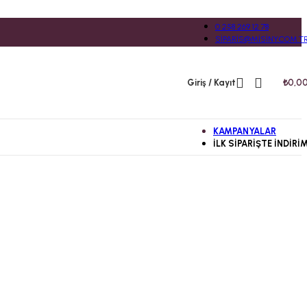
0 258 269 12 78
SIPARIS@MISINY.COM.T
Giriş / Kayıt
₺
0,0
KAMPANYALAR
İLK SIPARIŞTE İNDIRI