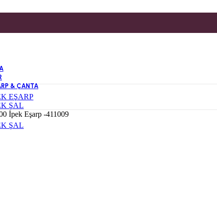
A
R
ARP & ÇANTA
EK EŞARP
EK ŞAL
0 İpek Eşarp -411009
EK ŞAL