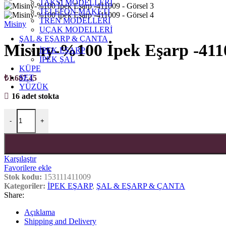
TAKSİ MODELLERİ
TELEFON MAKETİ
TREN MODELLERİ
Misiny
UÇAK MODELLERİ
ŞAL & EŞARP & ÇANTA
Misiny-%100 İpek Eşarp -411
İPEK EŞARP
İPEK ŞAL
KÜPE
SET
₺
1.687,45
YÜZÜK
16 adet stokta
Misiny-%100 İpek Eşarp -411009 adet
-
+
Karşılaştır
Favorilere ekle
Stok kodu:
153111411009
Kategoriler:
İPEK EŞARP
,
ŞAL & EŞARP & ÇANTA
Share:
Açıklama
Shipping and Delivery