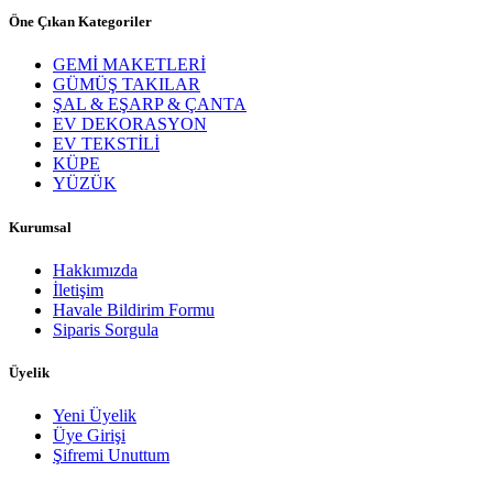
Öne Çıkan Kategoriler
GEMİ MAKETLERİ
GÜMÜŞ TAKILAR
ŞAL & EŞARP & ÇANTA
EV DEKORASYON
EV TEKSTİLİ
KÜPE
YÜZÜK
Kurumsal
Hakkımızda
İletişim
Havale Bildirim Formu
Siparis Sorgula
Üyelik
Yeni Üyelik
Üye Girişi
Şifremi Unuttum