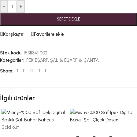
-
+
SEPETE EKLE
Karşılaştır
Favorilere ekle
Stok kodu:
153113411002
Kategoriler:
İPEK EŞARP
,
ŞAL & EŞARP & ÇANTA
Share:
İlgili ürünler
Sold out