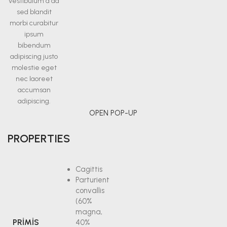
vestibulum a ad
sed blandit
morbi curabitur
ipsum
bibendum
adipiscing justo
molestie eget
nec laoreet
accumsan
adipiscing.
OPEN POP-UP
PROPERTIES
Cagittis
Parturient
convallis
(60%
magna,
PRIMIS
40%