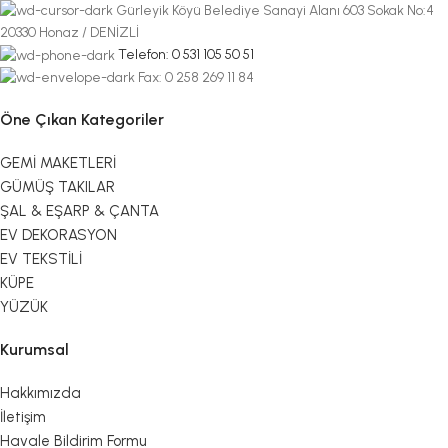
Gürleyik Köyü Belediye Sanayi Alanı 603 Sokak No:4
20330 Honaz / DENİZLİ
Telefon: 0 531 105 50 51
Fax: 0 258 269 11 84
Öne Çıkan Kategoriler
GEMİ MAKETLERİ
GÜMÜŞ TAKILAR
ŞAL & EŞARP & ÇANTA
EV DEKORASYON
EV TEKSTİLİ
KÜPE
YÜZÜK
Kurumsal
Hakkımızda
İletişim
Havale Bildirim Formu