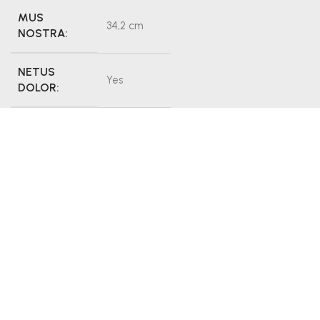
MUS
34,2 cm
NOSTRA:
NETUS
Yes
DOLOR:
FACILISI:
No
DIGNISSIM:
216364
About Designer