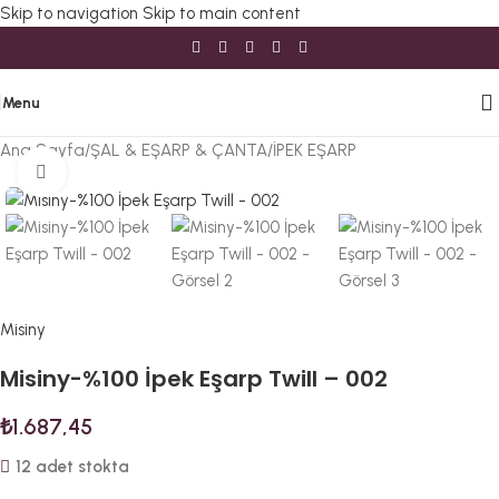
Skip to navigation
Skip to main content
Menu
Ana Sayfa
/
ŞAL & EŞARP & ÇANTA
/
İPEK EŞARP
Büyütmek için tıklayın
Misiny
Misiny-%100 İpek Eşarp Twill – 002
₺
1.687,45
12 adet stokta