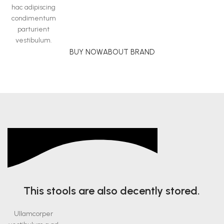
hac adipiscing
condimentum
parturient
vestibulum.
BUY NOW
ABOUT BRAND
This stools are also decently stored.
Ullamcorper