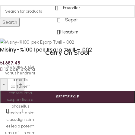
Favoriler
Sepet
Search
Hesabım
Misiny-%100 İpek Eşarp Twill – 002
Carry On Stool
₺
1.687,45
A dignissim dui
12 adet stokta
varius hendrerit
a mattis
-
+
parturient
consequat a
SEPETE EKLE
suspendisse a
phasellus
hendrerit enim
class dignissim
et leo a potenti
urna elit. In nam