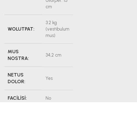
Ullorper: 15
cm
3.2 kg
WOLUTPAT:
(vestibulum
mus)
MUS
34,2 cm
NOSTRA:
NETUS
Yes
DOLOR:
FACILISI:
No
DIGNISSIM:
216364
About Designer