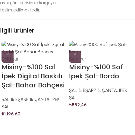
aynı gün içerisinde kargoya
teslim edilmektedir.
İlgili ürünler
Sold out
Sold out
Misiny-%100 Saf
Misiny-%100 Saf
İpek Digital Baskılı
İpek Şal-Bordo
Şal-Bahar Bahçesi
ŞAL & EŞARP & ÇANTA
,
İPEK
ŞAL
ŞAL & EŞARP & ÇANTA
,
İPEK
₺
882,46
ŞAL
₺
1.196,60