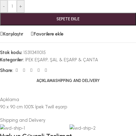
-
+
SEPETE EKLE
Karşılaştır
Favorilere ekle
Stok kodu:
153113411015
Kategoriler:
İPEK EŞARP
,
ŞAL & EŞARP & ÇANTA
Share:
AÇIKLAMA
SHIPPING AND DELIVERY
Açıklama
90 x 90 cm 100% İpek Twill eşarp
Shipping and Delivery