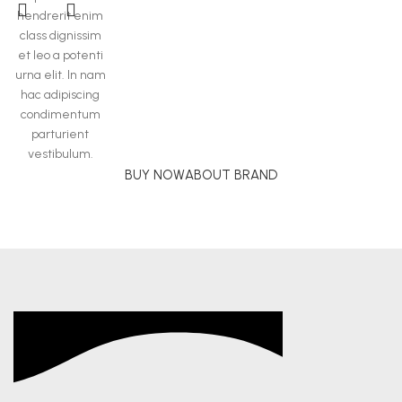
hendrerit enim
class dignissim
et leo a potenti
urna elit. In nam
hac adipiscing
condimentum
parturient
vestibulum.
BUY NOW
ABOUT BRAND