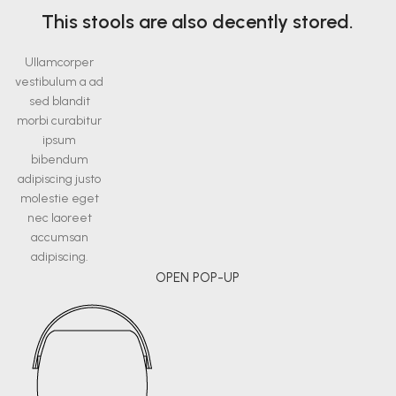
This stools are also decently stored.
Ullamcorper
vestibulum a ad
sed blandit
morbi curabitur
ipsum
bibendum
adipiscing justo
molestie eget
nec laoreet
accumsan
adipiscing.
OPEN POP-UP