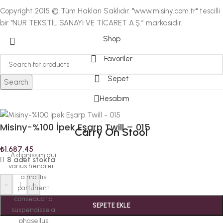
Copyright 2015 © Tüm Hakları Saklıdır. "www.misiny.com.tr" tescilli
bir "NUR TEKSTİL SANAYİ VE TİCARET A.Ş.” markasıdır.
Shop
Favoriler
Sepet
Search
Hesabım
Misiny-%100 İpek Eşarp Twill – 015
Carry On Stool
₺
1.687,45
A dignissim dui
8 adet stokta
varius hendrerit
a mattis
-
+
parturient
consequat a
SEPETE EKLE
suspendisse a
phasellus