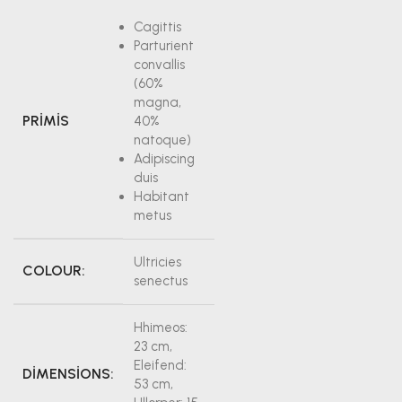
Cagittis
Parturient
convallis
(60%
magna,
PRIMIS
40%
natoque)
Adipiscing
duis
Habitant
metus
Ultricies
COLOUR:
senectus
Hhimeos:
23 cm,
Eleifend:
DIMENSIONS:
53 cm,