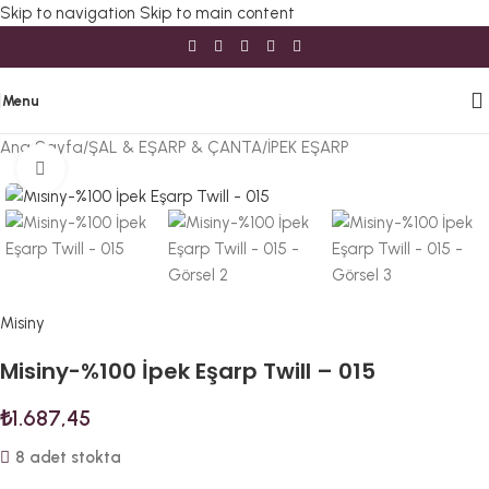
Skip to navigation
Skip to main content
Menu
Ana Sayfa
/
ŞAL & EŞARP & ÇANTA
/
İPEK EŞARP
Büyütmek için tıklayın
Misiny
Misiny-%100 İpek Eşarp Twill – 015
₺
1.687,45
8 adet stokta