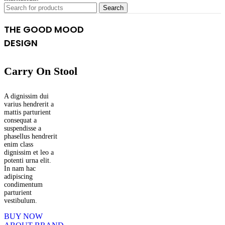
Search
THE GOOD MOOD
DESIGN
Carry On Stool
A dignissim dui
varius hendrerit a
mattis parturient
consequat a
suspendisse a
phasellus hendrerit
enim class
dignissim et leo a
potenti urna elit.
In nam hac
adipiscing
condimentum
parturient
vestibulum.
BUY NOW