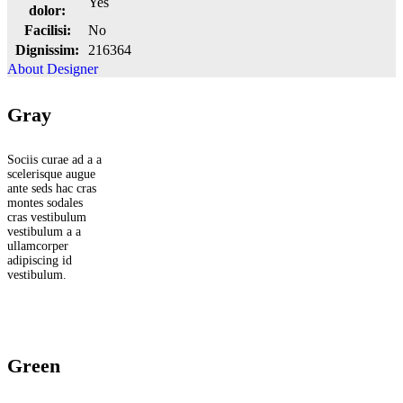
Yes
dolor:
Facilisi:
No
Dignissim:
216364
About Designer
Gray
Sociis curae ad a a
scelerisque augue
ante seds hac cras
montes sodales
cras vestibulum
vestibulum a a
ullamcorper
adipiscing id
vestibulum.
Green