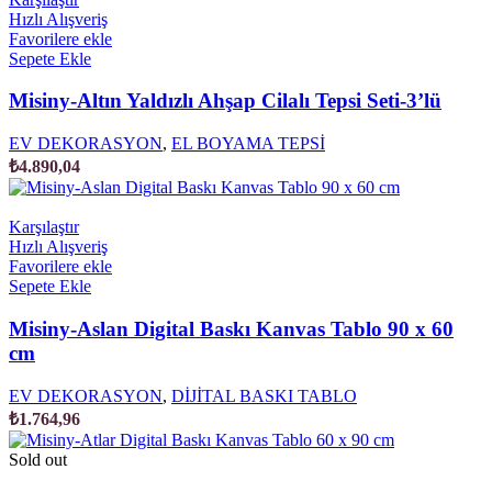
Hızlı Alışveriş
Favorilere ekle
Sepete Ekle
Misiny-Altın Yaldızlı Ahşap Cilalı Tepsi Seti-3’lü
EV DEKORASYON
,
EL BOYAMA TEPSİ
₺
4.890,04
Karşılaştır
Hızlı Alışveriş
Favorilere ekle
Sepete Ekle
Misiny-Aslan Digital Baskı Kanvas Tablo 90 x 60
cm
EV DEKORASYON
,
DİJİTAL BASKI TABLO
₺
1.764,96
Sold out