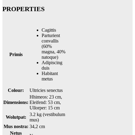
PROPERTIES
Cagittis
Parturient
convallis
(60%
magna, 40%
Primis
natoque)
Adipiscing
duis
Habitant
metus
Colour:
Ultricies senectus
Hhimeos: 23 cm,
Dimensions:
Eleifend: 53 cm,
Ullorper: 15 cm
3.2 kg (vestibulum
Wolutpat:
mus)
Mus nostra:
34,2 cm
Netus