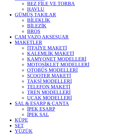
BEZ FİLE VE TORBA
HAVLU
GÜMÜŞ TAKILAR
BİLEKLİK
BİLEZİK
BROŞ
CAM VAZO AKSESUAR
MAKETLER
İTFAİYE MAKETİ
KALEMLİK MAKETİ
KAMYONET MODELLERİ
MOTOSİKLET MODELLERİ
OTOBÜS MODELLERİ
SCOOTER MAKETİ
TAKSİ MODELLERİ
TELEFON MAKETİ
TREN MODELLERİ
UÇAK MODELLERİ
ŞAL & EŞARP & ÇANTA
İPEK EŞARP
İPEK ŞAL
KÜPE
SET
YÜZÜK