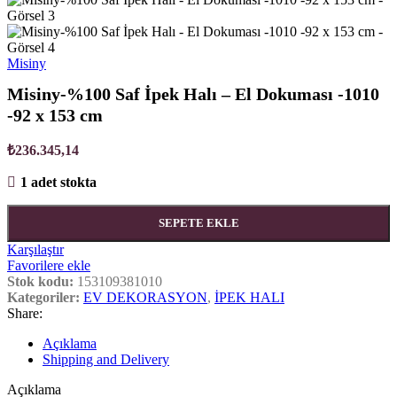
Misiny
Misiny-%100 Saf İpek Halı – El Dokuması -1010
-92 x 153 cm
₺
236.345,14
1 adet stokta
SEPETE EKLE
Karşılaştır
Favorilere ekle
Stok kodu:
153109381010
Kategoriler:
EV DEKORASYON
,
İPEK HALI
Share:
Açıklama
Shipping and Delivery
Açıklama