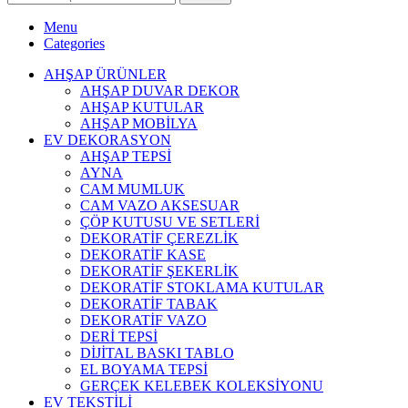
Menu
Categories
AHŞAP ÜRÜNLER
AHŞAP DUVAR DEKOR
AHŞAP KUTULAR
AHŞAP MOBİLYA
EV DEKORASYON
AHŞAP TEPSİ
AYNA
CAM MUMLUK
CAM VAZO AKSESUAR
ÇÖP KUTUSU VE SETLERİ
DEKORATİF ÇEREZLİK
DEKORATİF KASE
DEKORATİF ŞEKERLİK
DEKORATİF STOKLAMA KUTULAR
DEKORATİF TABAK
DEKORATİF VAZO
DERİ TEPSİ
DİJİTAL BASKI TABLO
EL BOYAMA TEPSİ
GERÇEK KELEBEK KOLEKSİYONU
EV TEKSTİLİ