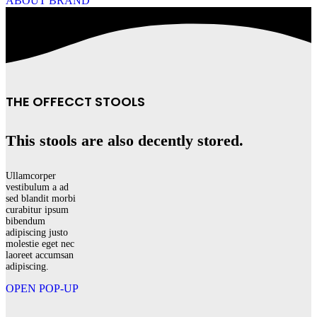
ABOUT BRAND
THE OFFECCT STOOLS
This stools are also decently stored.
Ullamcorper
vestibulum a ad
sed blandit morbi
curabitur ipsum
bibendum
adipiscing justo
molestie eget nec
laoreet accumsan
adipiscing.
OPEN POP-UP