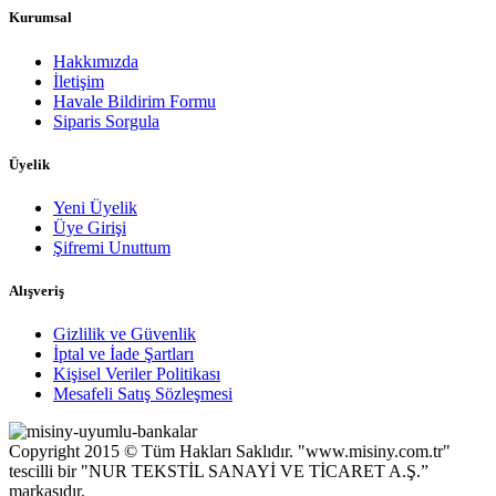
Kurumsal
Hakkımızda
İletişim
Havale Bildirim Formu
Siparis Sorgula
Üyelik
Yeni Üyelik
Üye Girişi
Şifremi Unuttum
Alışveriş
Gizlilik ve Güvenlik
İptal ve İade Şartları
Kişisel Veriler Politikası
Mesafeli Satış Sözleşmesi
Copyright 2015 © Tüm Hakları Saklıdır. "www.misiny.com.tr"
tescilli bir "NUR TEKSTİL SANAYİ VE TİCARET A.Ş.”
markasıdır.