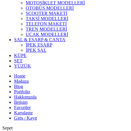
MOTOSİKLET MODELLERİ
OTOBÜS MODELLERİ
SCOOTER MAKETİ
TAKSİ MODELLERİ
TELEFON MAKETİ
TREN MODELLERİ
UÇAK MODELLERİ
ŞAL & EŞARP & ÇANTA
İPEK EŞARP
İPEK ŞAL
KÜPE
SET
YÜZÜK
Home
Mağaza
Blog
Portfolio
Hakkımızda
İletişim
Favoriler
Karşılaştır
Giriş / Kayıt
Sepet