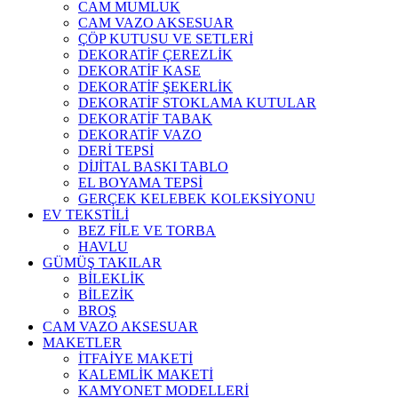
CAM MUMLUK
CAM VAZO AKSESUAR
ÇÖP KUTUSU VE SETLERİ
DEKORATİF ÇEREZLİK
DEKORATİF KASE
DEKORATİF ŞEKERLİK
DEKORATİF STOKLAMA KUTULAR
DEKORATİF TABAK
DEKORATİF VAZO
DERİ TEPSİ
DİJİTAL BASKI TABLO
EL BOYAMA TEPSİ
GERÇEK KELEBEK KOLEKSİYONU
EV TEKSTİLİ
BEZ FİLE VE TORBA
HAVLU
GÜMÜŞ TAKILAR
BİLEKLİK
BİLEZİK
BROŞ
CAM VAZO AKSESUAR
MAKETLER
İTFAİYE MAKETİ
KALEMLİK MAKETİ
KAMYONET MODELLERİ