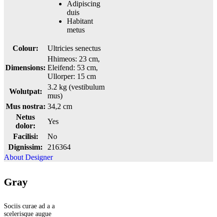
Adipiscing
duis
Habitant
metus
Colour:
Ultricies senectus
Hhimeos: 23 cm,
Dimensions:
Eleifend: 53 cm,
Ullorper: 15 cm
3.2 kg (vestibulum
Wolutpat:
mus)
Mus nostra:
34,2 cm
Netus
Yes
dolor:
Facilisi:
No
Dignissim:
216364
About Designer
Gray
Sociis curae ad a a
scelerisque augue