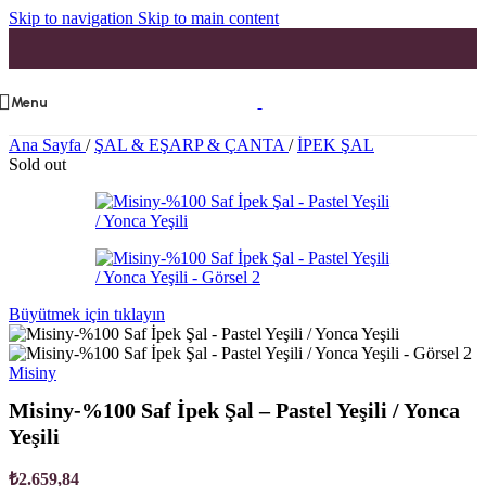
Skip to navigation
Skip to main content
Menu
Ana Sayfa
/
ŞAL & EŞARP & ÇANTA
/
İPEK ŞAL
Sold out
Büyütmek için tıklayın
Misiny
Misiny-%100 Saf İpek Şal – Pastel Yeşili / Yonca
Yeşili
₺
2.659,84