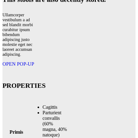
Ullamcorper
vestibulum a ad
sed blandit morbi
curabitur ipsum
bibendum
adipiscing justo
molestie eget nec
laoreet accumsan
adipiscing.
OPEN POP-UP
PROPERTIES
Cagittis
Parturient
convallis
(60%
magna, 40%
Primis
natoque)