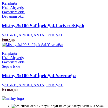
Karşılaştır
Hızlı Alışveriş
Favorilere ekle
Devamını oku
Misiny-%100 Saf İpek Şal-Lacivert/Siyah
ŞAL & EŞARP & ÇANTA
,
İPEK ŞAL
₺
882,46
Karşılaştır
Hızlı Alışveriş
Favorilere ekle
Sepete Ekle
Misiny-%100 Saf İpek Şal-Yavruağzı
ŞAL & EŞARP & ÇANTA
,
İPEK ŞAL
₺
3.068,89
Gürleyik Köyü Belediye Sanayi Alanı 603 Sokak