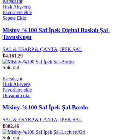
Karşılaştır
Hızlı Alışveriş
Favorilere ekle
Sepete Ekle
Misiny-%100 Saf İpek Digital Baskılı Şal-
TavusKuşu
ŞAL & EŞARP & ÇANTA
,
İPEK ŞAL
₺
4.161,29
Sold out
Karşılaştır
Hızlı Alışveriş
Favorilere ekle
Devamını oku
Misiny-%100 Saf İpek Şal-Bordo
ŞAL & EŞARP & ÇANTA
,
İPEK ŞAL
₺
882,46
Sold out