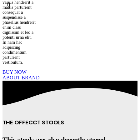
varius hendrerit a
mattis parturient
consequat a
suspendisse a
phasellus hendrerit
enim class
dignissim et leo a
potenti urna elit.
In nam hac
adipiscing
condimentum
parturient
vestibulum.
BUY NOW
ABOUT BRAND
THE OFFECCT STOOLS
This stools are also decently stored.