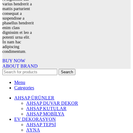
varius hendrerit a
mattis parturient
consequat a
suspendisse a
phasellus hendrerit
enim class
dignissim et leo a
potenti urna elit.
In nam hac
adipiscing
condimentum.
BUY NOW
ABOUT BRAND
Search
Menu
Categories
AHŞAP ÜRÜNLER
AHŞAP DUVAR DEKOR
AHŞAP KUTULAR
AHŞAP MOBİLYA
EV DEKORASYON
AHŞAP TEPSİ
AYNA