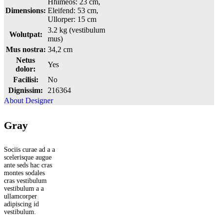
Hhimeos: 23 cm,
Dimensions:
Eleifend: 53 cm,
Ullorper: 15 cm
3.2 kg (vestibulum
Wolutpat:
mus)
Mus nostra:
34,2 cm
Netus
Yes
dolor:
Facilisi:
No
Dignissim:
216364
About Designer
Gray
Sociis curae ad a a
scelerisque augue
ante seds hac cras
montes sodales
cras vestibulum
vestibulum a a
ullamcorper
adipiscing id
vestibulum.