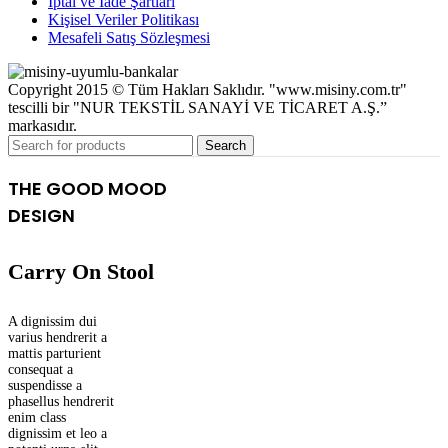
İptal ve İade Şartları
Kişisel Veriler Politikası
Mesafeli Satış Sözleşmesi
Copyright 2015 © Tüm Hakları Saklıdır. "www.misiny.com.tr"
tescilli bir "NUR TEKSTİL SANAYİ VE TİCARET A.Ş.”
markasıdır.
Search
THE GOOD MOOD
DESIGN
Carry On Stool
A dignissim dui
varius hendrerit a
mattis parturient
consequat a
suspendisse a
phasellus hendrerit
enim class
dignissim et leo a