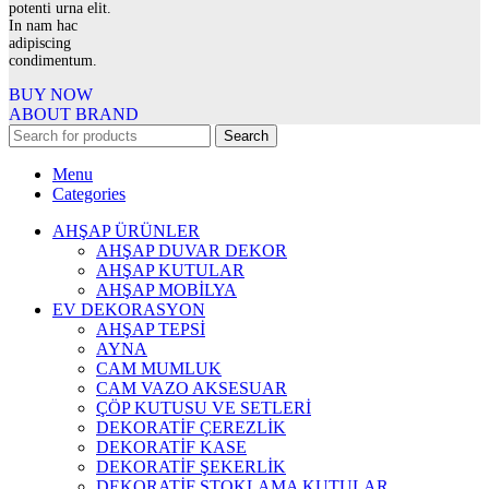
potenti urna elit.
In nam hac
adipiscing
condimentum.
BUY NOW
ABOUT BRAND
Search
Menu
Categories
AHŞAP ÜRÜNLER
AHŞAP DUVAR DEKOR
AHŞAP KUTULAR
AHŞAP MOBİLYA
EV DEKORASYON
AHŞAP TEPSİ
AYNA
CAM MUMLUK
CAM VAZO AKSESUAR
ÇÖP KUTUSU VE SETLERİ
DEKORATİF ÇEREZLİK
DEKORATİF KASE
DEKORATİF ŞEKERLİK
DEKORATİF STOKLAMA KUTULAR