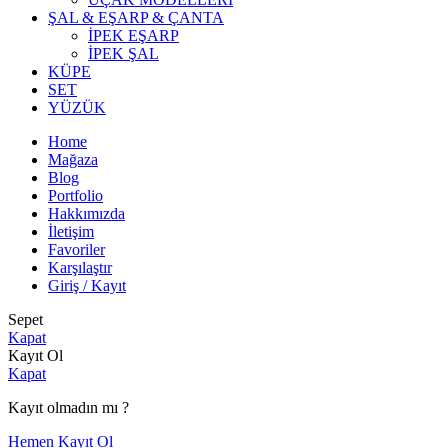
ŞAL & EŞARP & ÇANTA
İPEK EŞARP
İPEK ŞAL
KÜPE
SET
YÜZÜK
Home
Mağaza
Blog
Portfolio
Hakkımızda
İletişim
Favoriler
Karşılaştır
Giriş / Kayıt
Sepet
Kapat
Kayıt Ol
Kapat
Kayıt olmadın mı ?
Hemen Kayıt Ol