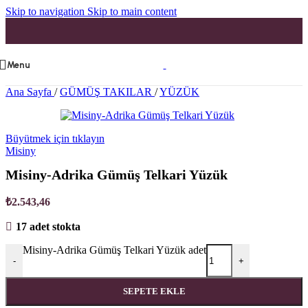
Skip to navigation
Skip to main content
Menu
Ana Sayfa
/
GÜMÜŞ TAKILAR
/
YÜZÜK
Büyütmek için tıklayın
Misiny
Misiny-Adrika Gümüş Telkari Yüzük
₺
2.543,46
17 adet stokta
Misiny-Adrika Gümüş Telkari Yüzük adet
-
+
SEPETE EKLE