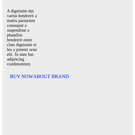
A dignissim dui
varius hendrerit a
mattis parturient
consequat a
suspendisse a
phasellus
hendrerit enim
class dignissim et
leo a potenti urna
elit. In nam hac
adipiscing
condimentum.
BUY NOW
ABOUT BRAND
Search