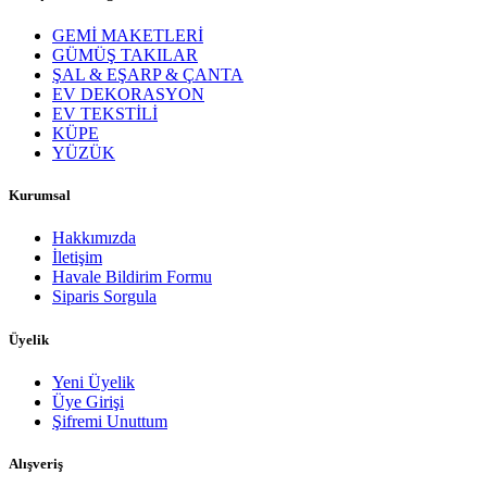
GEMİ MAKETLERİ
GÜMÜŞ TAKILAR
ŞAL & EŞARP & ÇANTA
EV DEKORASYON
EV TEKSTİLİ
KÜPE
YÜZÜK
Kurumsal
Hakkımızda
İletişim
Havale Bildirim Formu
Siparis Sorgula
Üyelik
Yeni Üyelik
Üye Girişi
Şifremi Unuttum
Alışveriş