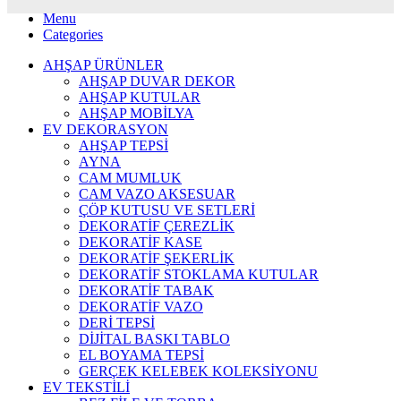
Menu
Categories
AHŞAP ÜRÜNLER
AHŞAP DUVAR DEKOR
AHŞAP KUTULAR
AHŞAP MOBİLYA
EV DEKORASYON
AHŞAP TEPSİ
AYNA
CAM MUMLUK
CAM VAZO AKSESUAR
ÇÖP KUTUSU VE SETLERİ
DEKORATİF ÇEREZLİK
DEKORATİF KASE
DEKORATİF ŞEKERLİK
DEKORATİF STOKLAMA KUTULAR
DEKORATİF TABAK
DEKORATİF VAZO
DERİ TEPSİ
DİJİTAL BASKI TABLO
EL BOYAMA TEPSİ
GERÇEK KELEBEK KOLEKSİYONU
EV TEKSTİLİ