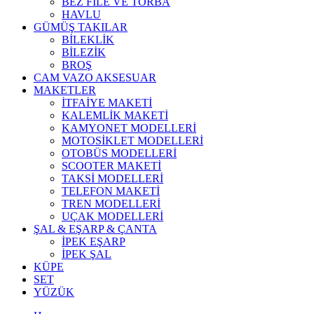
BEZ FİLE VE TORBA
HAVLU
GÜMÜŞ TAKILAR
BİLEKLİK
BİLEZİK
BROŞ
CAM VAZO AKSESUAR
MAKETLER
İTFAİYE MAKETİ
KALEMLİK MAKETİ
KAMYONET MODELLERİ
MOTOSİKLET MODELLERİ
OTOBÜS MODELLERİ
SCOOTER MAKETİ
TAKSİ MODELLERİ
TELEFON MAKETİ
TREN MODELLERİ
UÇAK MODELLERİ
ŞAL & EŞARP & ÇANTA
İPEK EŞARP
İPEK ŞAL
KÜPE
SET
YÜZÜK