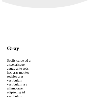
Gray
Sociis curae ad a
a scelerisque
augue ante seds
hac cras montes
sodales cras
vestibulum
vestibulum a a
ullamcorper
adipiscing id
vestibulum.