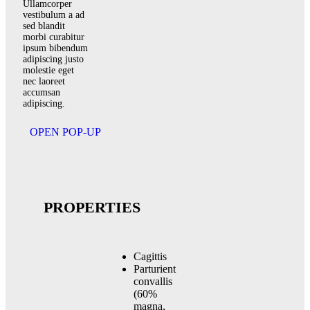
Ullamcorper
vestibulum a ad
sed blandit
morbi curabitur
ipsum bibendum
adipiscing justo
molestie eget
nec laoreet
accumsan
adipiscing.
OPEN POP-UP
PROPERTIES
Cagittis
Parturient
convallis
(60%
magna,