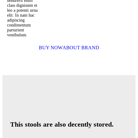
hendrerit enim
class dignissim et
leo a potenti urna
elit. In nam hac
adipiscing
condimentum
parturient
vestibulum.
BUY NOW
ABOUT BRAND
This stools are also decently stored.