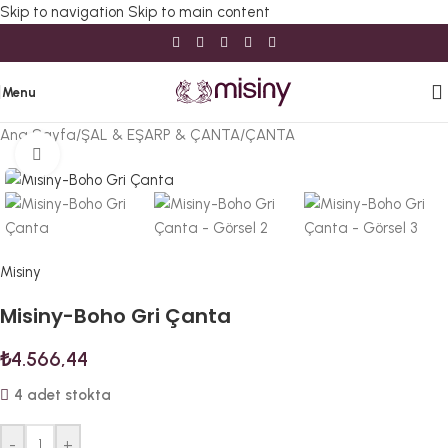
Skip to navigation
Skip to main content
Menu
Ana Sayfa
/
ŞAL & EŞARP & ÇANTA
/
ÇANTA
Büyütmek için tıklayın
Misiny
Misiny-Boho Gri Çanta
₺
4.566,44
4 adet stokta
-
+