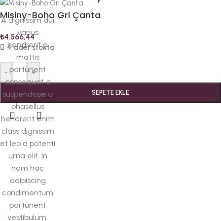
Misiny-Boho Gri Çanta
A dignissim dui
varius
₺
4.566,44
hendrerit a
4 adet stokta
mattis
parturient
-
+
consequat a
SEPETE EKLE
suspendisse a
phasellus
hendrerit enim
class dignissim
et leo a potenti
urna elit. In
nam hac
adipiscing
condimentum
parturient
vestibulum.