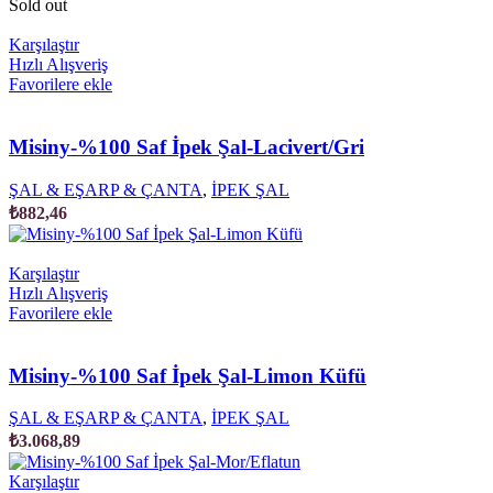
Sold out
Karşılaştır
Hızlı Alışveriş
Favorilere ekle
Misiny-%100 Saf İpek Şal-Lacivert/Gri
ŞAL & EŞARP & ÇANTA
,
İPEK ŞAL
₺
882,46
Karşılaştır
Hızlı Alışveriş
Favorilere ekle
Misiny-%100 Saf İpek Şal-Limon Küfü
ŞAL & EŞARP & ÇANTA
,
İPEK ŞAL
₺
3.068,89
Karşılaştır