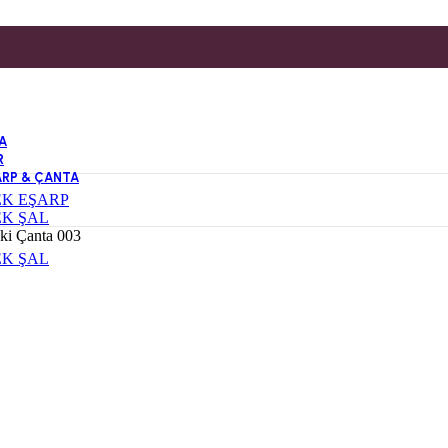
A
R
ARP & ÇANTA
EK EŞARP
EK ŞAL
ki Çanta 003
EK ŞAL