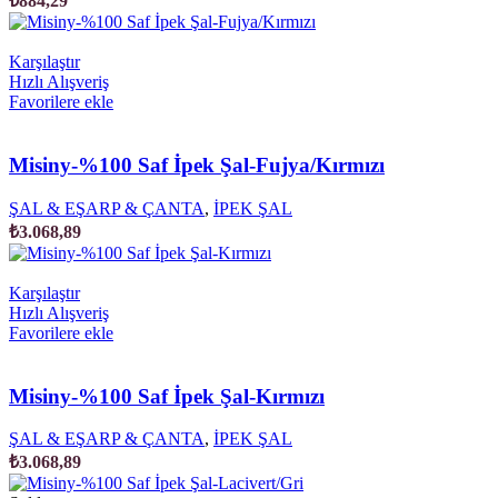
₺
884,29
Karşılaştır
Hızlı Alışveriş
Favorilere ekle
Misiny-%100 Saf İpek Şal-Fujya/Kırmızı
ŞAL & EŞARP & ÇANTA
,
İPEK ŞAL
₺
3.068,89
Karşılaştır
Hızlı Alışveriş
Favorilere ekle
Misiny-%100 Saf İpek Şal-Kırmızı
ŞAL & EŞARP & ÇANTA
,
İPEK ŞAL
₺
3.068,89