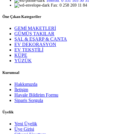
Telefon: 0 531 105 50 51
Fax: 0 258 269 11 84
Öne Çıkan Kategoriler
GEMİ MAKETLERİ
GÜMÜŞ TAKILAR
ŞAL & EŞARP & ÇANTA
EV DEKORASYON
EV TEKSTİLİ
KÜPE
YÜZÜK
Kurumsal
Hakkımızda
İletişim
Havale Bildirim Formu
Siparis Sorgula
Üyelik
Yeni Üyelik
Üye Girişi