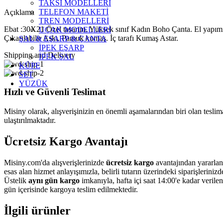
TAKSİ MODELLERİ
TELEFON MAKETİ
Açıklama
TREN MODELLERİ
Ebat :30X21 Özel tasarım. Yüksek sınıf Kadın Boho Çanta. El yapımıdır
UÇAK MODELLERİ
Çıkarılabilir Askı. Pamuk kumaş. İç tarafı Kumaş Astar.
ŞAL & EŞARP & ÇANTA
İPEK EŞARP
Shipping and Delivery
İPEK ŞAL
KÜPE
SET
YÜZÜK
Hızlı ve Güvenli Teslimat
Misiny olarak, alışverişinizin en önemli aşamalarından biri olan teslimat
ulaştırılmaktadır.
Ücretsiz Kargo Avantajı
Misiny.com'da alışverişlerinizde
ücretsiz kargo
avantajından yararlan
esas alan hizmet anlayışımızla, belirli tutarın üzerindeki siparişleriniz
Üstelik
aynı gün kargo
imkanıyla, hafta içi saat 14:00'e kadar verile
gün içerisinde kargoya teslim edilmektedir.
İlgili ürünler