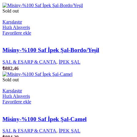
Sold out
Karşılaştır
Hızlı Alışveriş
Favorilere ekle
Misiny-%100 Saf İpek Şal-Bordo/Yeşil
ŞAL & EŞARP & ÇANTA
,
İPEK ŞAL
₺
882,46
Sold out
Karşılaştır
Hızlı Alışveriş
Favorilere ekle
Misiny-%100 Saf İpek Şal-Camel
ŞAL & EŞARP & ÇANTA
,
İPEK ŞAL