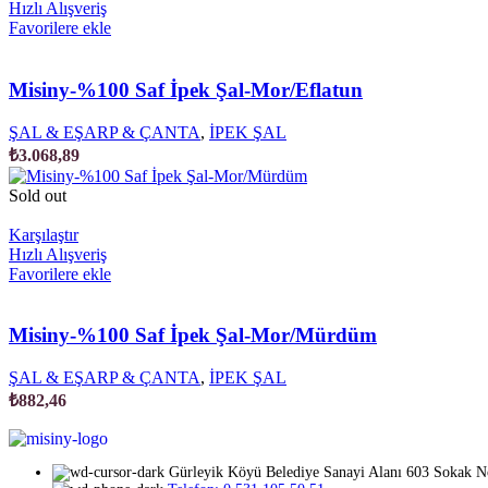
Hızlı Alışveriş
Favorilere ekle
Misiny-%100 Saf İpek Şal-Mor/Eflatun
ŞAL & EŞARP & ÇANTA
,
İPEK ŞAL
₺
3.068,89
Sold out
Karşılaştır
Hızlı Alışveriş
Favorilere ekle
Misiny-%100 Saf İpek Şal-Mor/Mürdüm
ŞAL & EŞARP & ÇANTA
,
İPEK ŞAL
₺
882,46
Gürleyik Köyü Belediye Sanayi Alanı 603 Sokak 