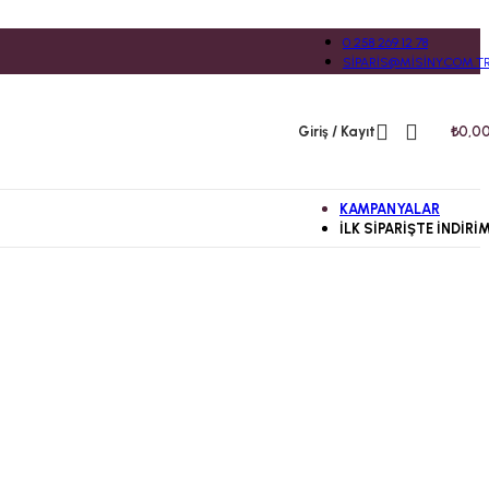
0 258 269 12 78
SIPARIS@MISINY.COM.T
Giriş / Kayıt
₺
0,0
KAMPANYALAR
İLK SIPARIŞTE İNDIRI