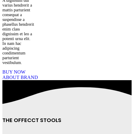
A dignissim dui
varius hendrerit a
mattis parturient
consequat a
suspendisse a
phasellus hendrerit
enim class
dignissim et leo a
potenti urna elit.
In nam hac
adipiscing
condimentum
parturient
vestibulum.
BUY NOW
ABOUT BRAND
THE OFFECCT STOOLS