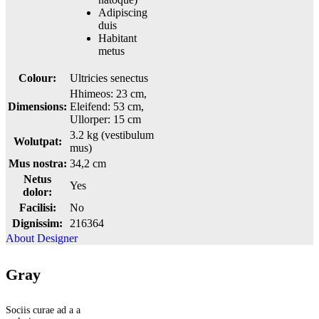
Adipiscing
duis
Habitant
metus
Colour:
Ultricies senectus
Hhimeos: 23 cm,
Dimensions:
Eleifend: 53 cm,
Ullorper: 15 cm
3.2 kg (vestibulum
Wolutpat:
mus)
Mus nostra:
34,2 cm
Netus
Yes
dolor:
Facilisi:
No
Dignissim:
216364
About Designer
Gray
Sociis curae ad a a