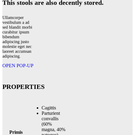
This stools are also decently stored.
Ullamcorper
vestibulum a ad
sed blandit morbi
curabitur ipsum
bibendum
adipiscing justo
molestie eget nec
laoreet accumsan
adipiscing.
OPEN POP-UP
PROPERTIES
Cagittis
Parturient
convallis
(60%
magna, 40%
Primis
natoque)