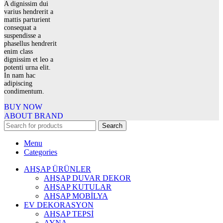
A dignissim dui
varius hendrerit a
mattis parturient
consequat a
suspendisse a
phasellus hendrerit
enim class
dignissim et leo a
potenti urna elit.
In nam hac
adipiscing
condimentum.
BUY NOW
ABOUT BRAND
Search
Menu
Categories
AHŞAP ÜRÜNLER
AHŞAP DUVAR DEKOR
AHŞAP KUTULAR
AHŞAP MOBİLYA
EV DEKORASYON
AHŞAP TEPSİ
AYNA