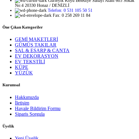
Gürleyik Köyü Belediye Sanayi Alanı 603 Sokak
No:4 20330 Honaz / DENİZLİ
Telefon: 0 531 105 50 51
Fax: 0 258 269 11 84
Öne Çıkan Kategoriler
GEMİ MAKETLERİ
GÜMÜŞ TAKILAR
ŞAL & EŞARP & ÇANTA
EV DEKORASYON
EV TEKSTİLİ
KÜPE
YÜZÜK
Kurumsal
Hakkımızda
İletişim
Havale Bildirim Formu
Siparis Sorgula
Üyelik
Yeni Üyelik