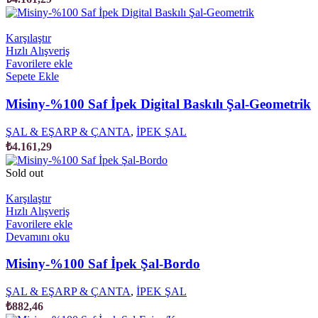
Karşılaştır
Hızlı Alışveriş
Favorilere ekle
Sepete Ekle
Misiny-%100 Saf İpek Digital Baskılı Şal-Geometrik
ŞAL & EŞARP & ÇANTA
,
İPEK ŞAL
₺
4.161,29
Sold out
Karşılaştır
Hızlı Alışveriş
Favorilere ekle
Devamını oku
Misiny-%100 Saf İpek Şal-Bordo
ŞAL & EŞARP & ÇANTA
,
İPEK ŞAL
₺
882,46