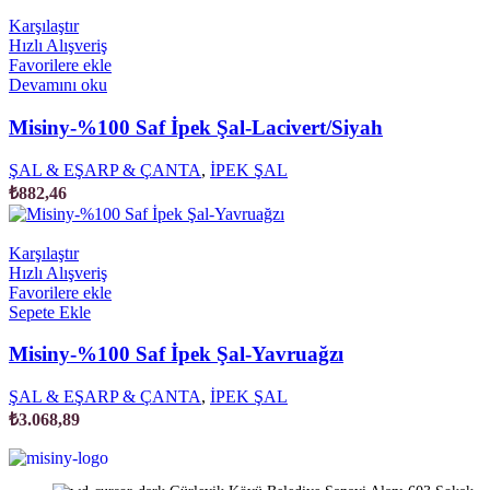
Karşılaştır
Hızlı Alışveriş
Favorilere ekle
Devamını oku
Misiny-%100 Saf İpek Şal-Lacivert/Siyah
ŞAL & EŞARP & ÇANTA
,
İPEK ŞAL
₺
882,46
Karşılaştır
Hızlı Alışveriş
Favorilere ekle
Sepete Ekle
Misiny-%100 Saf İpek Şal-Yavruağzı
ŞAL & EŞARP & ÇANTA
,
İPEK ŞAL
₺
3.068,89