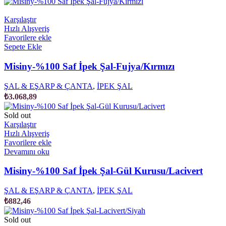
Karşılaştır
Hızlı Alışveriş
Favorilere ekle
Sepete Ekle
Misiny-%100 Saf İpek Şal-Fujya/Kırmızı
ŞAL & EŞARP & ÇANTA
,
İPEK ŞAL
₺
3.068,89
Sold out
Karşılaştır
Hızlı Alışveriş
Favorilere ekle
Devamını oku
Misiny-%100 Saf İpek Şal-Gül Kurusu/Lacivert
ŞAL & EŞARP & ÇANTA
,
İPEK ŞAL
₺
882,46
Sold out