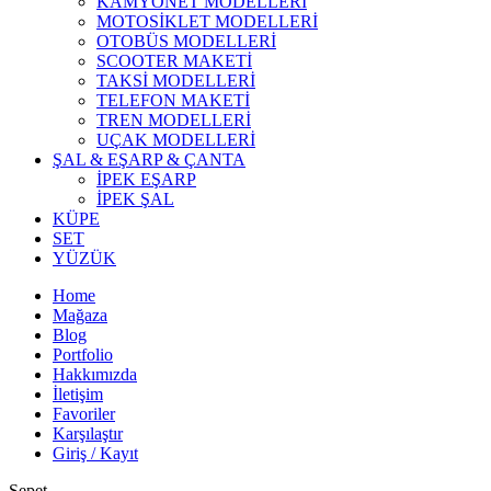
KAMYONET MODELLERİ
MOTOSİKLET MODELLERİ
OTOBÜS MODELLERİ
SCOOTER MAKETİ
TAKSİ MODELLERİ
TELEFON MAKETİ
TREN MODELLERİ
UÇAK MODELLERİ
ŞAL & EŞARP & ÇANTA
İPEK EŞARP
İPEK ŞAL
KÜPE
SET
YÜZÜK
Home
Mağaza
Blog
Portfolio
Hakkımızda
İletişim
Favoriler
Karşılaştır
Giriş / Kayıt
Sepet