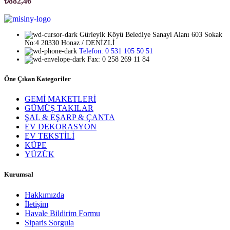
₺
882,46
Gürleyik Köyü Belediye Sanayi Alanı 603 Sokak
No:4 20330 Honaz / DENİZLİ
Telefon: 0 531 105 50 51
Fax: 0 258 269 11 84
Öne Çıkan Kategoriler
GEMİ MAKETLERİ
GÜMÜŞ TAKILAR
ŞAL & EŞARP & ÇANTA
EV DEKORASYON
EV TEKSTİLİ
KÜPE
YÜZÜK
Kurumsal
Hakkımızda
İletişim
Havale Bildirim Formu
Siparis Sorgula