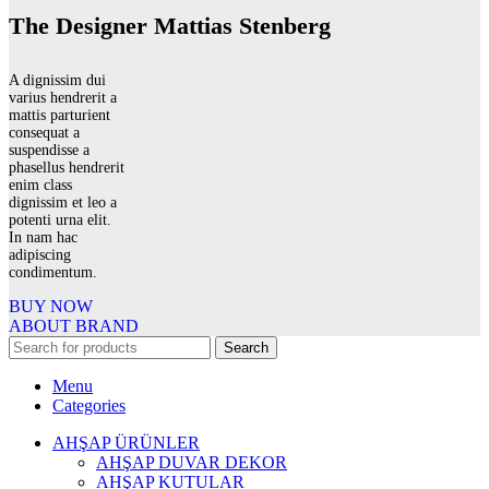
The Designer Mattias Stenberg
A dignissim dui
varius hendrerit a
mattis parturient
consequat a
suspendisse a
phasellus hendrerit
enim class
dignissim et leo a
potenti urna elit.
In nam hac
adipiscing
condimentum.
BUY NOW
ABOUT BRAND
Search
Menu
Categories
AHŞAP ÜRÜNLER
AHŞAP DUVAR DEKOR
AHŞAP KUTULAR