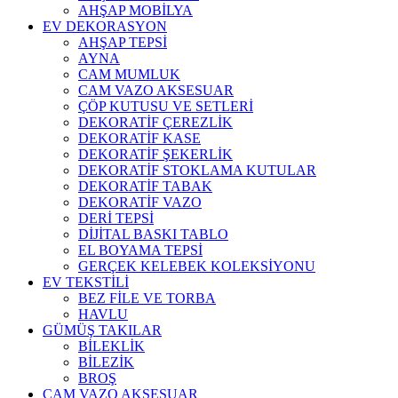
AHŞAP MOBİLYA
EV DEKORASYON
AHŞAP TEPSİ
AYNA
CAM MUMLUK
CAM VAZO AKSESUAR
ÇÖP KUTUSU VE SETLERİ
DEKORATİF ÇEREZLİK
DEKORATİF KASE
DEKORATİF ŞEKERLİK
DEKORATİF STOKLAMA KUTULAR
DEKORATİF TABAK
DEKORATİF VAZO
DERİ TEPSİ
DİJİTAL BASKI TABLO
EL BOYAMA TEPSİ
GERÇEK KELEBEK KOLEKSİYONU
EV TEKSTİLİ
BEZ FİLE VE TORBA
HAVLU
GÜMÜŞ TAKILAR
BİLEKLİK
BİLEZİK
BROŞ
CAM VAZO AKSESUAR