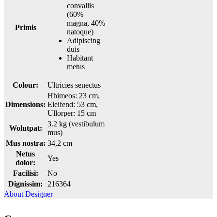
convallis
(60%
magna, 40%
Primis
natoque)
Adipiscing
duis
Habitant
metus
Colour:
Ultricies senectus
Hhimeos: 23 cm,
Dimensions:
Eleifend: 53 cm,
Ullorper: 15 cm
3.2 kg (vestibulum
Wolutpat:
mus)
Mus nostra:
34,2 cm
Netus
Yes
dolor:
Facilisi:
No
Dignissim:
216364
About Designer