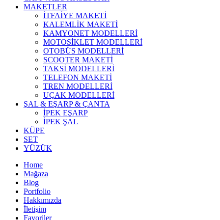
MAKETLER
İTFAİYE MAKETİ
KALEMLİK MAKETİ
KAMYONET MODELLERİ
MOTOSİKLET MODELLERİ
OTOBÜS MODELLERİ
SCOOTER MAKETİ
TAKSİ MODELLERİ
TELEFON MAKETİ
TREN MODELLERİ
UÇAK MODELLERİ
ŞAL & EŞARP & ÇANTA
İPEK EŞARP
İPEK ŞAL
KÜPE
SET
YÜZÜK
Home
Mağaza
Blog
Portfolio
Hakkımızda
İletişim
Favoriler