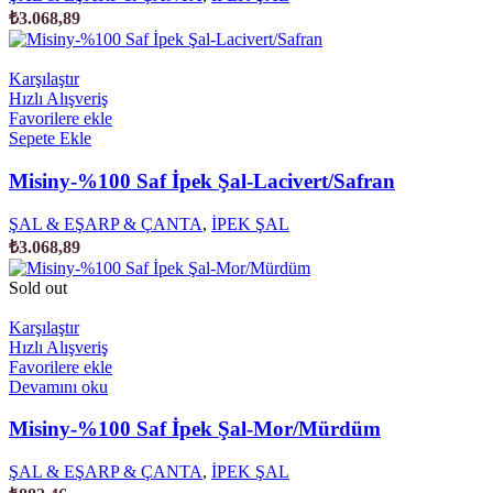
₺
3.068,89
Karşılaştır
Hızlı Alışveriş
Favorilere ekle
Sepete Ekle
Misiny-%100 Saf İpek Şal-Lacivert/Safran
ŞAL & EŞARP & ÇANTA
,
İPEK ŞAL
₺
3.068,89
Sold out
Karşılaştır
Hızlı Alışveriş
Favorilere ekle
Devamını oku
Misiny-%100 Saf İpek Şal-Mor/Mürdüm
ŞAL & EŞARP & ÇANTA
,
İPEK ŞAL