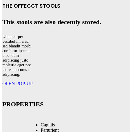
THE OFFECCT STOOLS
This stools are also decently stored.
Ullamcorper
vestibulum a ad
sed blandit morbi
curabitur ipsum
bibendum
adipiscing justo
molestie eget nec
laoreet accumsan
adipiscing.
OPEN POP-UP
PROPERTIES
Cagittis
Parturient