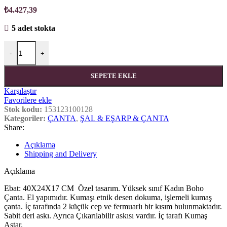
₺
4.427,39
5 adet stokta
Misiny-Boho Kırmızı Çanta adet
-
+
SEPETE EKLE
Karşılaştır
Favorilere ekle
Stok kodu:
153123100128
Kategoriler:
ÇANTA
,
ŞAL & EŞARP & ÇANTA
Share:
Açıklama
Shipping and Delivery
Açıklama
Ebat: 40X24X17 CM Özel tasarım. Yüksek sınıf Kadın Boho
Çanta. El yapımıdır. Kumaşı etnik desen dokuma, işlemeli kumaş
çanta. İç tarafında 2 küçük cep ve fermuarlı bir kısım bulunmaktadır.
Sabit deri askı. Ayrıca Çıkarılabilir askısı vardır. İç tarafı Kumaş
Astar.