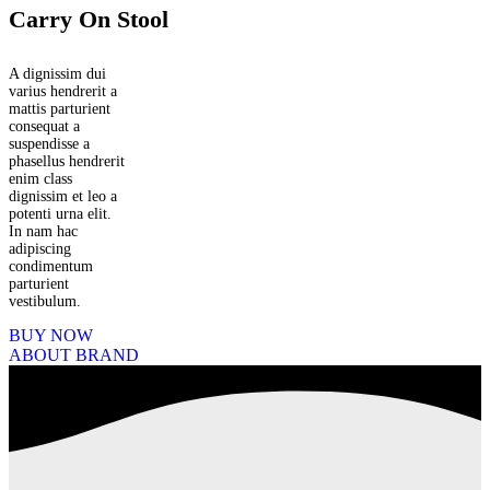
Carry On Stool
A dignissim dui
varius hendrerit a
mattis parturient
consequat a
suspendisse a
phasellus hendrerit
enim class
dignissim et leo a
potenti urna elit.
In nam hac
adipiscing
condimentum
parturient
vestibulum.
BUY NOW
ABOUT BRAND