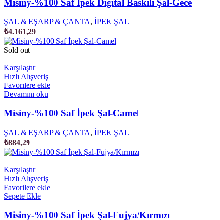
Misiny-%100 Saf İpek Digital Baskılı Şal-Gece
ŞAL & EŞARP & ÇANTA
,
İPEK ŞAL
₺
4.161,29
Sold out
Karşılaştır
Hızlı Alışveriş
Favorilere ekle
Devamını oku
Misiny-%100 Saf İpek Şal-Camel
ŞAL & EŞARP & ÇANTA
,
İPEK ŞAL
₺
884,29
Karşılaştır
Hızlı Alışveriş
Favorilere ekle
Sepete Ekle
Misiny-%100 Saf İpek Şal-Fujya/Kırmızı