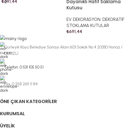
Dayanıklı Hafif Saklama
₺
691,44
Kutusu
EV DEKORASYON
,
DEKORATİF
STOKLAMA KUTULAR
₺
691,44
Gürleyik Köyü Belediye Sanayi Alanı 603 Sokak No:4 20330 Honaz /
DENİZLİ
Telefon: 0 531 105 50 51
Fax: 0 258 269 11 84
ÖNE ÇIKAN KATEGORILER
KURUMSAL
ÜYELIK