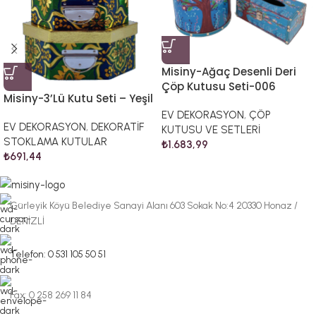
Misiny-Ağaç Desenli Deri
Çöp Kutusu Seti-006
Misiny-3’Lü Kutu Seti – Yeşil
EV DEKORASYON
,
ÇÖP
EV DEKORASYON
,
DEKORATİF
KUTUSU VE SETLERİ
STOKLAMA KUTULAR
₺
1.683,99
₺
691,44
Gürleyik Köyü Belediye Sanayi Alanı 603 Sokak No:4 20330 Honaz /
DENİZLİ
Telefon: 0 531 105 50 51
Fax: 0 258 269 11 84