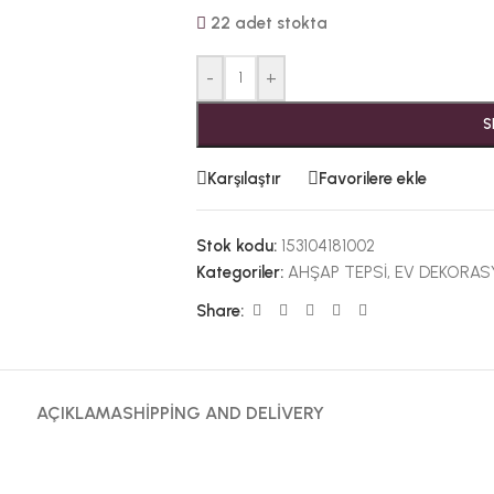
22 adet stokta
-
+
S
Karşılaştır
Favorilere ekle
Stok kodu:
153104181002
Kategoriler:
AHŞAP TEPSİ
,
EV DEKORAS
Share:
AÇIKLAMA
SHIPPING AND DELIVERY