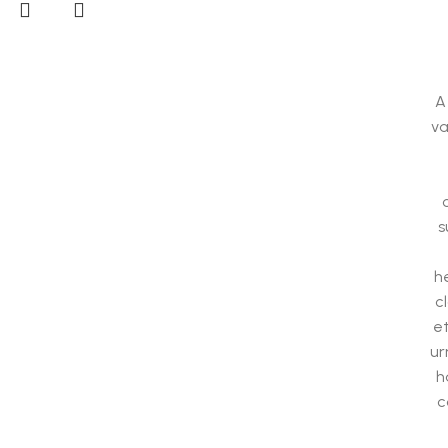
A
va
s
h
c
et
ur
h
c