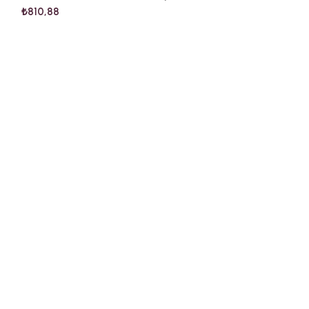
₺
810,88