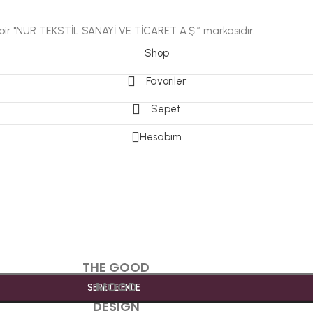
i bir "NUR TEKSTİL SANAYİ VE TİCARET A.Ş.” markasıdır.
Shop
Favoriler
Sepet
Hesabım
THE GOOD
MOOD
SEPETE EKLE
DESIGN