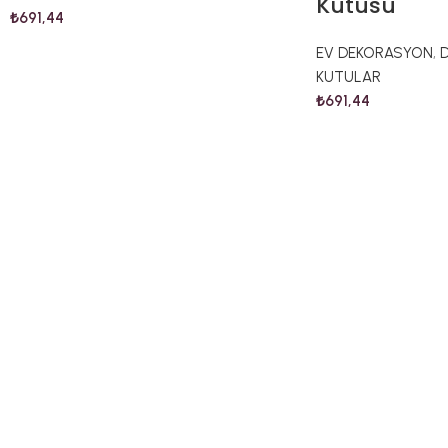
Kutusu
₺
691,44
EV DEKORASYON
,
KUTULAR
₺
691,44