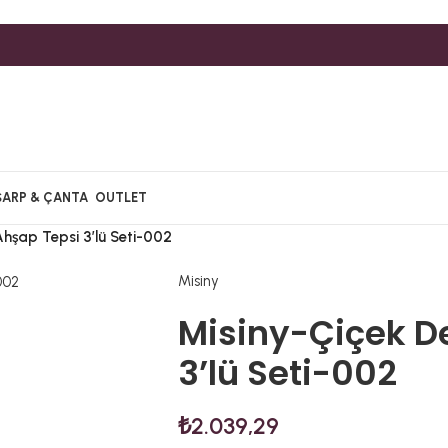
ŞARP & ÇANTA
OUTLET
Ahşap Tepsi 3’lü Seti-002
Misiny
Misiny-Çiçek D
3’lü Seti-002
₺
2.039,29