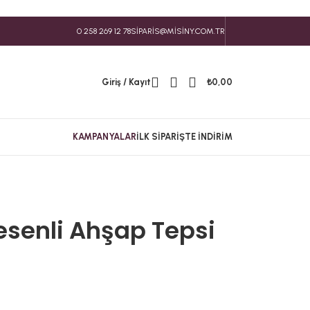
0 258 269 12 78
SIPARIS@MISINY.COM.TR
Giriş / Kayıt
₺
0,00
KAMPANYALAR
İLK SIPARIŞTE İNDIRIM
esenli Ahşap Tepsi