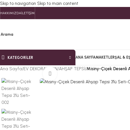
Skip to navigation
Skip to main content
HAKKIMIZDA
İLETIŞIM
Arama
ANA SAYFA
MAKETLER
ŞAL & E
KATEGORILER
Ana Sayfa
/
EV DEKORASYON
/
AHŞAP TEPSİ
/
Misiny-Çiçek Desenli 
Büyütmek için tıklayın