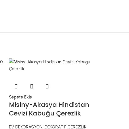
Sepete Ekle
Misiny-Al
Sepete Ekle
Misiny-Akasya Hindistan
Tabak-Ma
Cevizi Kabuğu Çerezlik
EV DEKORASYO
EV DEKORASYON
,
DEKORATİF ÇEREZLİK
₺
1.383,30