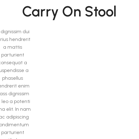
Carry On Stool
 dignissim dui
rius hendrerit
a mattis
parturient
consequat a
uspendisse a
phasellus
endrerit enim
lass dignissim
 leo a potenti
na elit. In nam
ac adipiscing
ondimentum
parturient