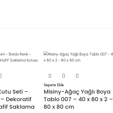
Sepete Ekle
Kutu Seti –
Misiny-Ağaç Yağlı Boya
– Dekoratif
Tablo 007 – 40 x 80 x 2 –
afif Saklama
80 x 80 cm