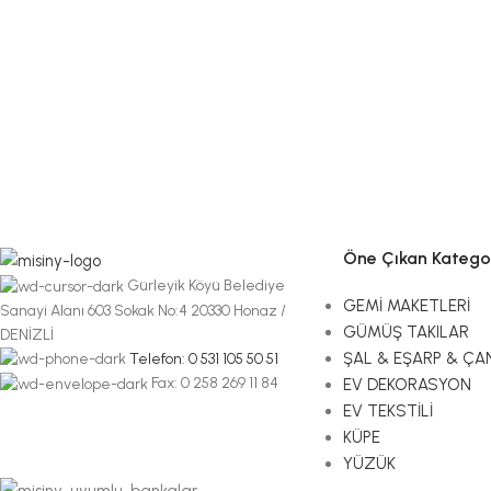
Öne Çıkan Kategor
Gürleyik Köyü Belediye
GEMİ MAKETLERİ
Sanayi Alanı 603 Sokak No:4 20330 Honaz /
GÜMÜŞ TAKILAR
DENİZLİ
ŞAL & EŞARP & ÇA
Telefon: 0 531 105 50 51
Fax: 0 258 269 11 84
EV DEKORASYON
EV TEKSTİLİ
KÜPE
YÜZÜK