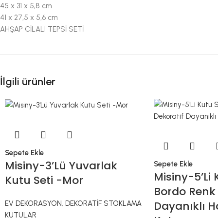
45 x 31 x 5,8 cm
41 x 27,5 x 5,6 cm
AHŞAP CİLALI TEPSİ SETİ
İlgili ürünler
Sepete Ekle
Misiny-3’Lü Yuvarlak
Sepete Ekle
Misiny-5’Li 
Kutu Seti -Mor
Bordo Renk 
Dayanıklı H
EV DEKORASYON
,
DEKORATİF STOKLAMA
KUTULAR