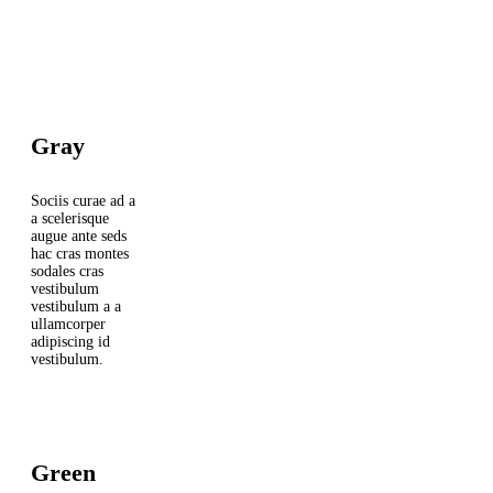
Gray
Sociis curae ad a
a scelerisque
augue ante seds
hac cras montes
sodales cras
vestibulum
vestibulum a a
ullamcorper
adipiscing id
vestibulum.
Green