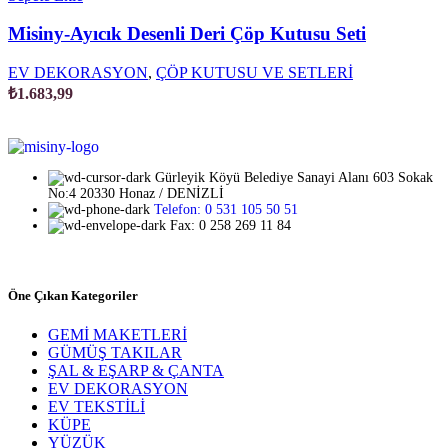
Misiny-Ayıcık Desenli Deri Çöp Kutusu Seti
EV DEKORASYON
,
ÇÖP KUTUSU VE SETLERİ
₺
1.683,99
Gürleyik Köyü Belediye Sanayi Alanı 603 Sokak
No:4 20330 Honaz / DENİZLİ
Telefon: 0 531 105 50 51
Fax: 0 258 269 11 84
Öne Çıkan Kategoriler
GEMİ MAKETLERİ
GÜMÜŞ TAKILAR
ŞAL & EŞARP & ÇANTA
EV DEKORASYON
EV TEKSTİLİ
KÜPE
YÜZÜK