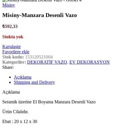
Misiny
Misiny-Manzara Desenli Vazo
₺
592,33
Stokta yok
Karşılaştır
Favorilere ekle
Stok kodu:
153120521004
Kategoriler:
DEKORATİF VAZO
,
EV DEKORASYON
Share:
Açıklama
Shipping and Delivery
Açıklama
Seramik üzerine El Boyama Manzara Desenli Vazo
Ürün Cilalıdır.
Ebat : 20 x 12 x 30