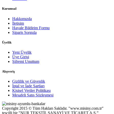
Kurumsal
Hakkımızda
İletişim
Havale Bildirim Formu
Siparis Sorgula
Üyelik
Yeni Üyelik
Üye Girişi
Şifremi Unuttum
Alışveriş
Gizlilik ve Güvenlik
İptal ve İade Şartları
Kişisel Veriler Politikası
Mesafeli Satış Sözleşmesi
Copyright 2015 © Tüm Hakları Saklıdır. "www.misiny.com.tr"
tescilli bir "NUR TEKSTİL SANAYİ VE TİCARET A.Ş.”