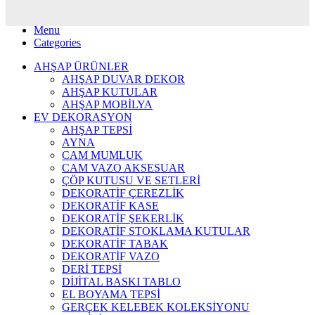
Search
Menu
Categories
AHŞAP ÜRÜNLER
AHŞAP DUVAR DEKOR
AHŞAP KUTULAR
AHŞAP MOBİLYA
EV DEKORASYON
AHŞAP TEPSİ
AYNA
CAM MUMLUK
CAM VAZO AKSESUAR
ÇÖP KUTUSU VE SETLERİ
DEKORATİF ÇEREZLİK
DEKORATİF KASE
DEKORATİF ŞEKERLİK
DEKORATİF STOKLAMA KUTULAR
DEKORATİF TABAK
DEKORATİF VAZO
DERİ TEPSİ
DİJİTAL BASKI TABLO
EL BOYAMA TEPSİ
GERÇEK KELEBEK KOLEKSİYONU