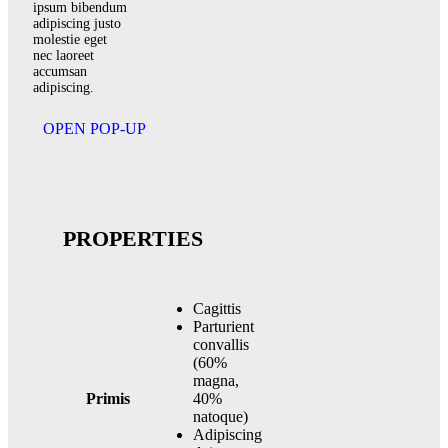
ipsum bibendum
adipiscing justo
molestie eget
nec laoreet
accumsan
adipiscing.
OPEN POP-UP
PROPERTIES
Cagittis
Parturient
convallis
(60%
magna,
Primis
40%
natoque)
Adipiscing