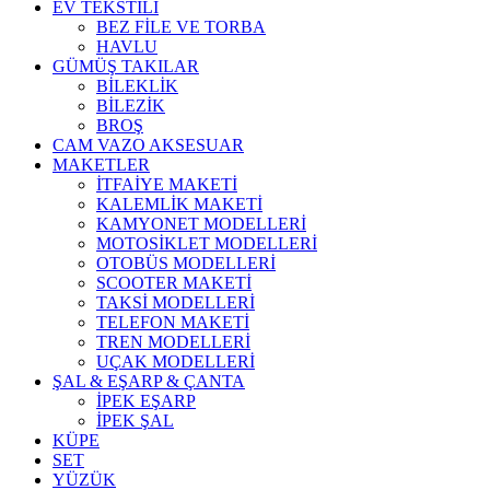
EV TEKSTİLİ
BEZ FİLE VE TORBA
HAVLU
GÜMÜŞ TAKILAR
BİLEKLİK
BİLEZİK
BROŞ
CAM VAZO AKSESUAR
MAKETLER
İTFAİYE MAKETİ
KALEMLİK MAKETİ
KAMYONET MODELLERİ
MOTOSİKLET MODELLERİ
OTOBÜS MODELLERİ
SCOOTER MAKETİ
TAKSİ MODELLERİ
TELEFON MAKETİ
TREN MODELLERİ
UÇAK MODELLERİ
ŞAL & EŞARP & ÇANTA
İPEK EŞARP
İPEK ŞAL
KÜPE
SET
YÜZÜK