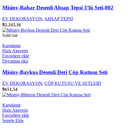
Misiny-Bahar Desenli Ahşap Tepsi 3’lü Seti-002
EV DEKORASYON
,
AHŞAP TEPSİ
₺
2.243,16
Sold out
Karşılaştır
Hızlı Alışveriş
Favorilere ekle
Devamını oku
Misiny-Baykuş Desenli Deri Çöp Kutusu Seti
EV DEKORASYON
,
ÇÖP KUTUSU VE SETLERİ
₺
651,54
Karşılaştır
Hızlı Alışveriş
Favorilere ekle
Sepete Ekle