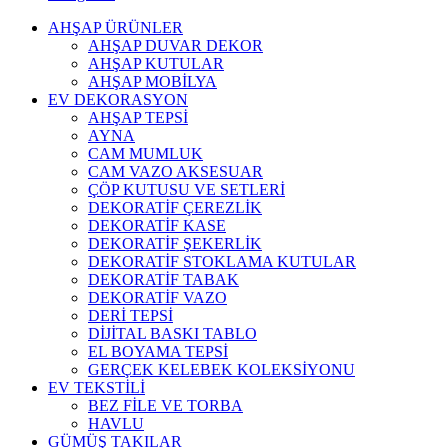
AHŞAP ÜRÜNLER
AHŞAP DUVAR DEKOR
AHŞAP KUTULAR
AHŞAP MOBİLYA
EV DEKORASYON
AHŞAP TEPSİ
AYNA
CAM MUMLUK
CAM VAZO AKSESUAR
ÇÖP KUTUSU VE SETLERİ
DEKORATİF ÇEREZLİK
DEKORATİF KASE
DEKORATİF ŞEKERLİK
DEKORATİF STOKLAMA KUTULAR
DEKORATİF TABAK
DEKORATİF VAZO
DERİ TEPSİ
DİJİTAL BASKI TABLO
EL BOYAMA TEPSİ
GERÇEK KELEBEK KOLEKSİYONU
EV TEKSTİLİ
BEZ FİLE VE TORBA
HAVLU
GÜMÜŞ TAKILAR