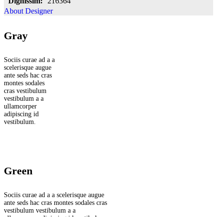
Dignissim:
216364
About Designer
Gray
Sociis curae ad a a
scelerisque augue
ante seds hac cras
montes sodales
cras vestibulum
vestibulum a a
ullamcorper
adipiscing id
vestibulum.
Green
Sociis curae ad a a scelerisque augue
ante seds hac cras montes sodales cras
vestibulum vestibulum a a