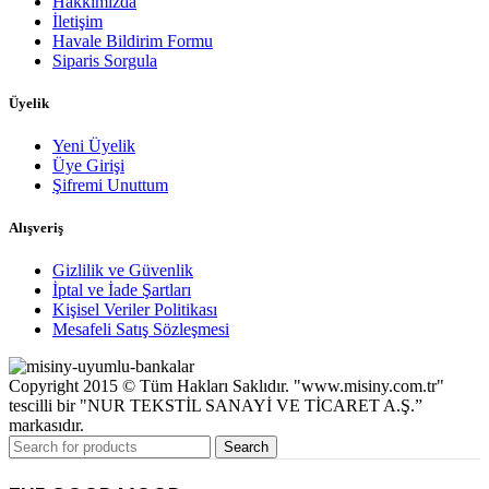
Hakkımızda
İletişim
Havale Bildirim Formu
Siparis Sorgula
Üyelik
Yeni Üyelik
Üye Girişi
Şifremi Unuttum
Alışveriş
Gizlilik ve Güvenlik
İptal ve İade Şartları
Kişisel Veriler Politikası
Mesafeli Satış Sözleşmesi
Copyright 2015 © Tüm Hakları Saklıdır. "www.misiny.com.tr"
tescilli bir "NUR TEKSTİL SANAYİ VE TİCARET A.Ş.”
markasıdır.
Search