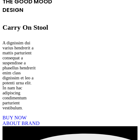
THE GOOD MOOD
DESIGN
Carry On Stool
A dignissim dui
varius hendrerit a
mattis parturient
consequat a
suspendisse a
phasellus hendrerit
enim class
dignissim et leo a
potenti urna elit.
In nam hac
adipiscing
condimentum
parturient
vestibulum.
BUY NOW
ABOUT BRAND