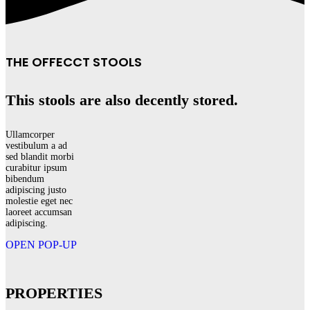
THE OFFECCT STOOLS
This stools are also decently stored.
Ullamcorper
vestibulum a ad
sed blandit morbi
curabitur ipsum
bibendum
adipiscing justo
molestie eget nec
laoreet accumsan
adipiscing.
OPEN POP-UP
PROPERTIES