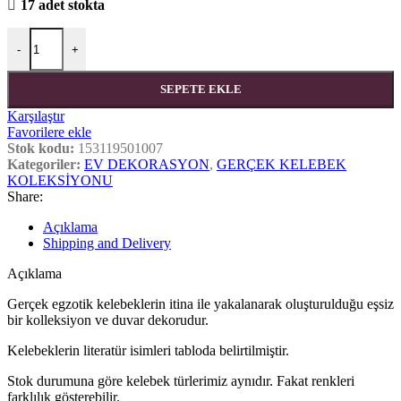
17 adet stokta
Misiny-Sasakia Gerçek Kelebek Koleksiyonu adet
-
+
SEPETE EKLE
Karşılaştır
Favorilere ekle
Stok kodu:
153119501007
Kategoriler:
EV DEKORASYON
,
GERÇEK KELEBEK
KOLEKSİYONU
Share:
Açıklama
Shipping and Delivery
Açıklama
Gerçek egzotik kelebeklerin itina ile yakalanarak oluşturulduğu eşsiz
bir kolleksiyon ve duvar dekorudur.
Kelebeklerin literatür isimleri tabloda belirtilmiştir.
Stok durumuna göre kelebek türlerimiz aynıdır. Fakat renkleri
farklılık gösterebilir.