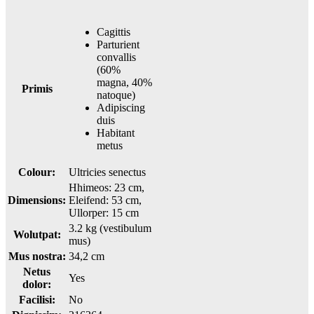
Cagittis
Parturient
convallis
(60%
magna, 40%
Primis
natoque)
Adipiscing
duis
Habitant
metus
Colour:
Ultricies senectus
Hhimeos: 23 cm,
Dimensions:
Eleifend: 53 cm,
Ullorper: 15 cm
3.2 kg (vestibulum
Wolutpat:
mus)
Mus nostra:
34,2 cm
Netus
Yes
dolor:
Facilisi:
No