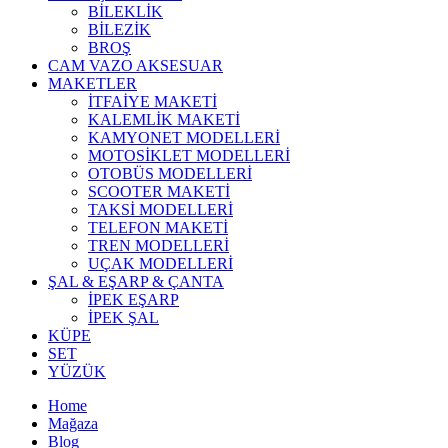
BİLEKLİK
BİLEZİK
BROŞ
CAM VAZO AKSESUAR
MAKETLER
İTFAİYE MAKETİ
KALEMLİK MAKETİ
KAMYONET MODELLERİ
MOTOSİKLET MODELLERİ
OTOBÜS MODELLERİ
SCOOTER MAKETİ
TAKSİ MODELLERİ
TELEFON MAKETİ
TREN MODELLERİ
UÇAK MODELLERİ
ŞAL & EŞARP & ÇANTA
İPEK EŞARP
İPEK ŞAL
KÜPE
SET
YÜZÜK
Home
Mağaza
Blog