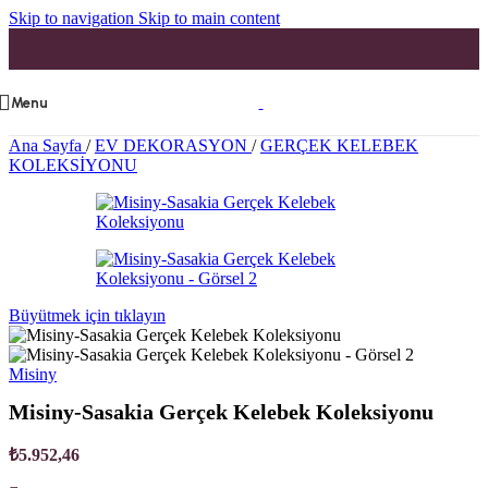
Skip to navigation
Skip to main content
Menu
Ana Sayfa
/
EV DEKORASYON
/
GERÇEK KELEBEK
KOLEKSİYONU
Büyütmek için tıklayın
Misiny
Misiny-Sasakia Gerçek Kelebek Koleksiyonu
₺
5.952,46