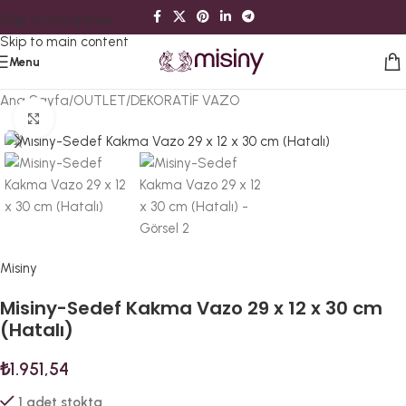
Skip to navigation
Skip to main content
Menu
Ana Sayfa
/
OUTLET
/
DEKORATİF VAZO
Büyütmek için tıklayın
Misiny
Misiny-Sedef Kakma Vazo 29 x 12 x 30 cm
(Hatalı)
₺
1.951,54
1 adet stokta