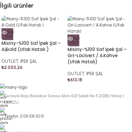
İlgili ürünler
SOLD
OUT
SOLD
Misiny-%100 Saf İpek Şal –
OUT
A.Gold (Ufak Hatalı )
Misiny-%100 Saf İpek Şal –
Gri-Lacivert / A.Kahve
OUTLET
,
İPEK ŞAL
(Ufak Hatalı)
₺
2.053,26
OUTLET
,
İPEK ŞAL
₺
613,18
Gürleyik Köyü Belediye Sanayi Alanı 603 Sokak No:4 20330 Honaz /
DENİZLİ
Telefon: 0 531 105 50 51