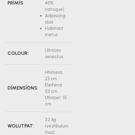
PRIMIS
40%
natoque)
Adipiscing
duis
Habitant
metus
Ultricies
COLOUR:
senectus
Hhimeos:
23 cm,
Eleifend:
DIMENSIONS:
53 cm,
Ullorper: 15
cm
3.2 kg
WOLUTPAT:
(vestibulum
mus)