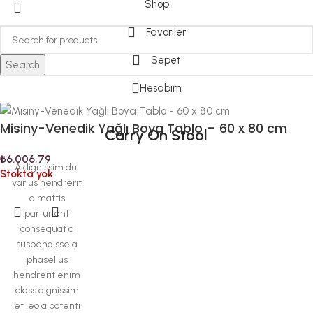
Shop
Favoriler
Sepet
Search
Hesabım
Misiny-Venedik Yağlı Boya Tablo – 60 x 80 cm
Carry On Stool
₺
6.006,79
A dignissim dui
Stokta yok
varius hendrerit
a mattis
parturient
consequat a
suspendisse a
phasellus
hendrerit enim
class dignissim
et leo a potenti