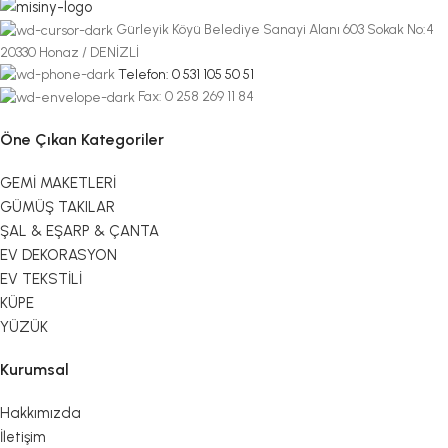
Gürleyik Köyü Belediye Sanayi Alanı 603 Sokak No:4
20330 Honaz / DENİZLİ
Telefon: 0 531 105 50 51
Fax: 0 258 269 11 84
Öne Çıkan Kategoriler
GEMİ MAKETLERİ
GÜMÜŞ TAKILAR
ŞAL & EŞARP & ÇANTA
EV DEKORASYON
EV TEKSTİLİ
KÜPE
YÜZÜK
Kurumsal
Hakkımızda
İletişim