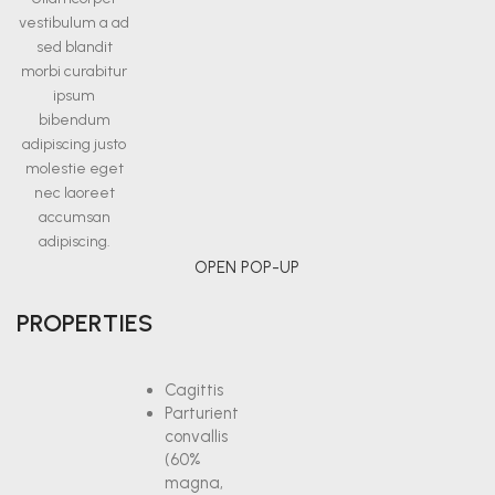
vestibulum a ad
sed blandit
morbi curabitur
ipsum
bibendum
adipiscing justo
molestie eget
nec laoreet
accumsan
adipiscing.
OPEN POP-UP
PROPERTIES
Cagittis
Parturient
convallis
(60%
magna,