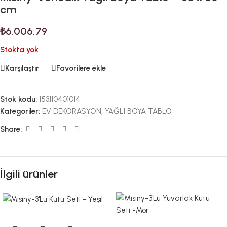
cm
₺
6.006,79
Stokta yok
Karşılaştır
Favorilere ekle
Stok kodu:
153110401014
Kategoriler:
EV DEKORASYON
,
YAĞLI BOYA TABLO
Share:
İlgili ürünler