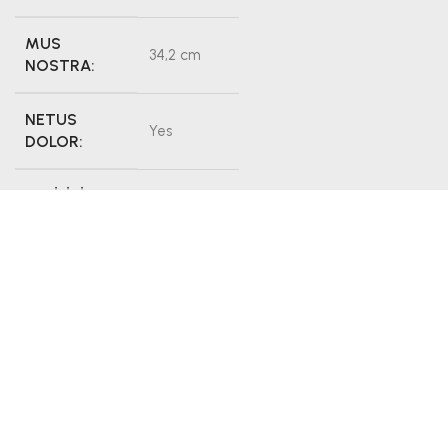
MUS
34,2 cm
NOSTRA:
NETUS
Yes
DOLOR:
FACILISI:
No
DIGNISSIM:
216364
About Designer