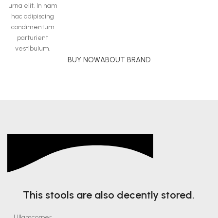
urna elit. In nam
hac adipiscing
condimentum
parturient
vestibulum.
BUY NOW
ABOUT BRAND
This stools are also decently stored.
Ullamcorper