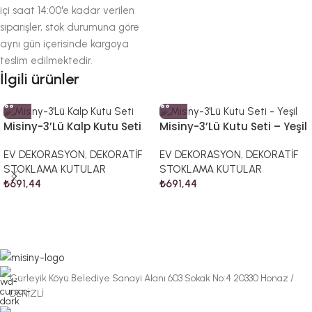
içi saat 14:00'e kadar verilen
siparişler, stok durumuna göre
aynı gün içerisinde kargoya
teslim edilmektedir.
İlgili ürünler
Misiny-3’Lü Kalp Kutu Seti
Misiny-3’Lü Kutu Seti – Yeşil
EV DEKORASYON
,
DEKORATİF
EV DEKORASYON
,
DEKORATİF
STOKLAMA KUTULAR
STOKLAMA KUTULAR
₺
691,44
₺
691,44
Gürleyik Köyü Belediye Sanayi Alanı 603 Sokak No:4 20330 Honaz /
DENİZLİ