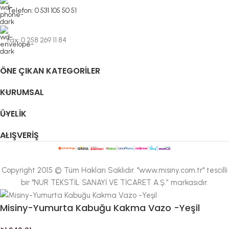
Telefon: 0 531 105 50 51
Fax: 0 258 269 11 84
ÖNE ÇIKAN KATEGORILER
KURUMSAL
ÜYELIK
ALIŞVERIŞ
Copyright 2015 © Tüm Hakları Saklıdır. "www.misiny.com.tr" tescilli
bir "NUR TEKSTİL SANAYİ VE TİCARET A.Ş.” markasıdır.
Misiny-Yumurta Kabuğu Kakma Vazo -Yeşil