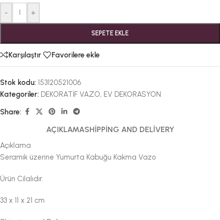
-
+
SEPETE EKLE
Karşılaştır
Favorilere ekle
Stok kodu:
153120521006
Kategoriler:
DEKORATİF VAZO
,
EV DEKORASYON
Share:
AÇIKLAMA
SHIPPING AND DELIVERY
Açıklama
Seramik üzerine Yumurta Kabuğu Kakma Vazo
Ürün Cilalıdır.
33 x 11 x 21 cm