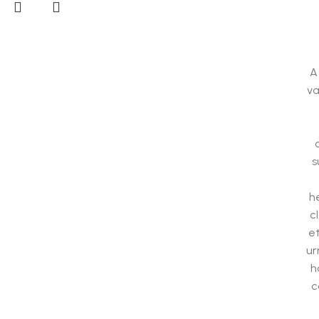
A
va
s
h
c
et
ur
h
c