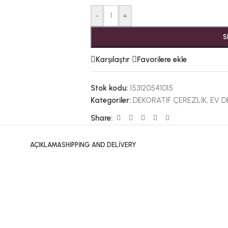
-
+
S
Karşılaştır
Favorilere ekle
Stok kodu:
153120541015
Kategoriler:
DEKORATİF ÇEREZLİK
,
EV 
Share:
AÇIKLAMA
SHIPPING AND DELIVERY