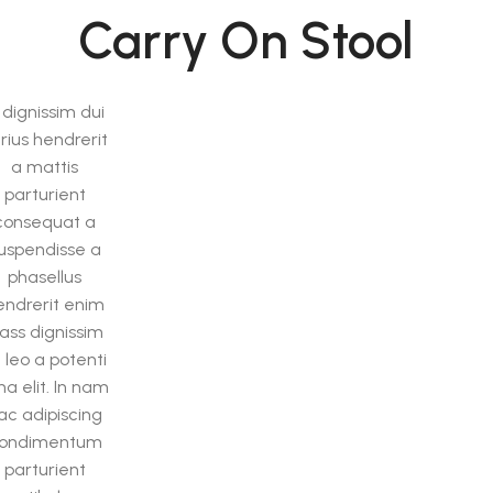
Carry On Stool
 dignissim dui
rius hendrerit
a mattis
parturient
consequat a
uspendisse a
phasellus
endrerit enim
lass dignissim
 leo a potenti
na elit. In nam
ac adipiscing
ondimentum
parturient