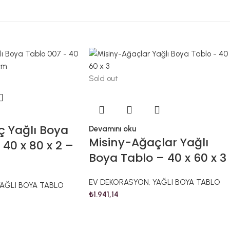
Sold out
 Yağlı Boya
Devamını oku
Misiny-Ağaçlar Yağlı
40 x 80 x 2 –
Boya Tablo – 40 x 60 x 3
EV DEKORASYON
,
YAĞLI BOYA TABLO
AĞLI BOYA TABLO
₺
1.941,14