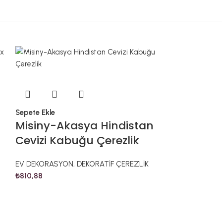
Sepete Ekle
Sepete Ekle
Misiny-Akasya Hindistan
Misiny-Al
Cevizi Kabuğu Çerezlik
Cilalı Teps
EV DEKORASYON
,
DEKORATİF ÇEREZLİK
EV DEKORASYO
₺
810,88
₺
4.890,04