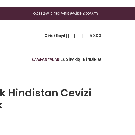
0 258 269 12 78
SIPARIS@MISINY.COM.TR
Giriş / Kayıt
₺
0,00
KAMPANYALAR
İLK SIPARIŞTE İNDIRIM
 Hindistan Cevizi
k