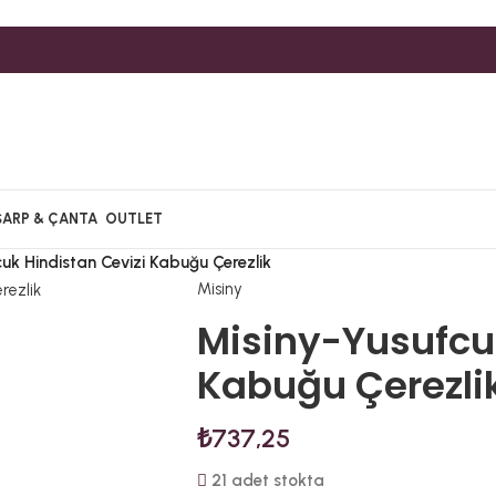
ŞARP & ÇANTA
OUTLET
uk Hindistan Cevizi Kabuğu Çerezlik
Misiny
Misiny-Yusufcuk
Kabuğu Çerezli
₺
737,25
21 adet stokta