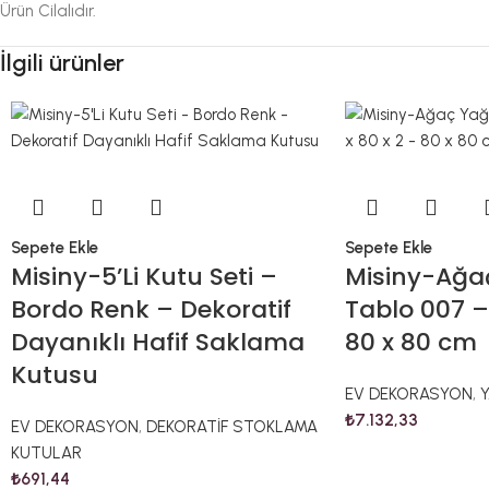
Ürün Cilalıdır.
İlgili ürünler
Sepete Ekle
Sepete Ekle
Misiny-5’Li Kutu Seti –
Misiny-Ağaç
Bordo Renk – Dekoratif
Tablo 007 – 
Dayanıklı Hafif Saklama
80 x 80 cm
Kutusu
EV DEKORASYON
,
Y
₺
7.132,33
EV DEKORASYON
,
DEKORATİF STOKLAMA
KUTULAR
₺
691,44