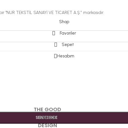
i bir "NUR TEKSTİL SANAYİ VE TİCARET A.Ş.” markasıdır.
Shop
Favoriler
Sepet
Hesabım
THE GOOD
MOOD
SEPETE EKLE
DESIGN