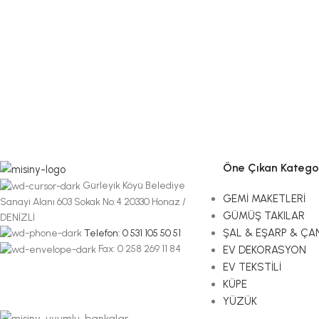
Öne Çıkan Kategor
Gürleyik Köyü Belediye
GEMİ MAKETLERİ
Sanayi Alanı 603 Sokak No:4 20330 Honaz /
GÜMÜŞ TAKILAR
DENİZLİ
ŞAL & EŞARP & ÇA
Telefon: 0 531 105 50 51
Fax: 0 258 269 11 84
EV DEKORASYON
EV TEKSTİLİ
KÜPE
YÜZÜK