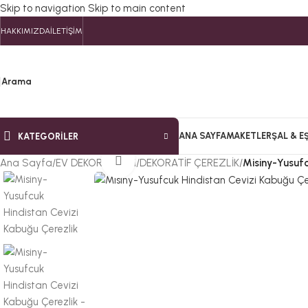
Skip to navigation
Skip to main content
HAKKIMIZDA
İLETIŞIM
Arama
ANA SAYFA
MAKETLER
ŞAL & E
KATEGORILER
Büyütmek için tıklayın
Ana Sayfa
/
EV DEKORASYON
/
DEKORATİF ÇEREZLİK
/
Misiny-Yusufc