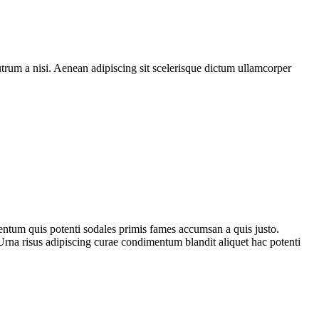
rutrum a nisi. Aenean adipiscing sit scelerisque dictum ullamcorper
entum quis potenti sodales primis fames accumsan a quis justo.
Urna risus adipiscing curae condimentum blandit aliquet hac potenti