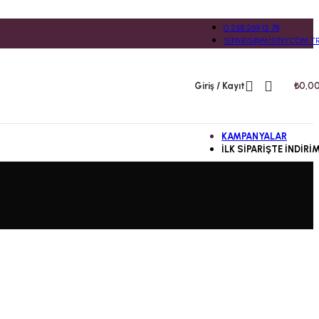
0 258 269 12 78
SIPARIS@MISINY.COM.T
Giriş / Kayıt
₺
0,0
KAMPANYALAR
İLK SIPARIŞTE İNDIRI