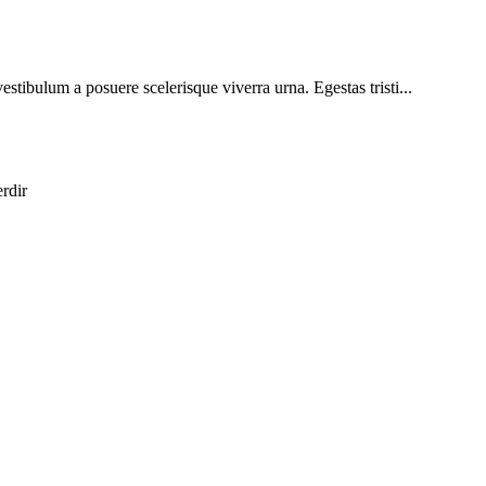
vestibulum a posuere scelerisque viverra urna. Egestas tristi...
erdir