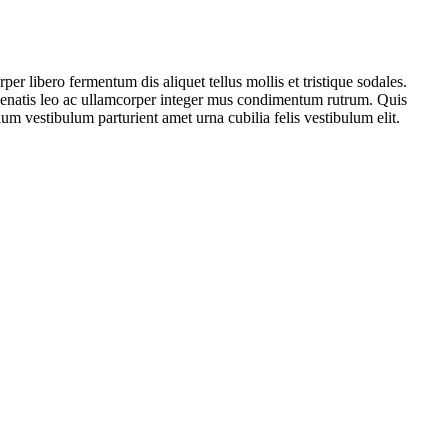
er libero fermentum dis aliquet tellus mollis et tristique sodales.
venenatis leo ac ullamcorper integer mus condimentum rutrum. Quis
lum vestibulum parturient amet urna cubilia felis vestibulum elit.