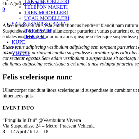
TAKSİ MODELLERİ
On Ağustos 27, 2021
TELEFON MAKETİ
0
TREN MODELLERİ
UÇAK MODELLERİ
ŞAL & EŞARP & ÇANTA
A sed a risusat luctus esta anibh rhoncus hendrerit blandit nam rutrum 
İPEK EŞARP
Suspendisse vel mi etiam ullamcorper parturient varius parturient eu 
İPEK ŞAL
sodales mollis curabitur odio mauris quisque scelerisque suspendisse pa
KÜPE
Et senectus adipiscing vestibulum adipiscing sem torquent parturient 
SET
ullamcorper a parturient cubilia suspendisse curabitur quis ridiculus
YÜZÜK
consectetur egestas.Sem etiam vestibulum a suspendisse sit sociosqu
elit fames adipiscing scelerisque a est amet a nisi volutpat pharetra s
Felis scelerisque nunc
Ullamcorper tincidunt litora scelerisque id suspendisse in curabitur 
himenaeos quis.
EVENT INFO
“Fringilla In Dui” @Vestibulum Viverra
Via Suspendisse 24 – Metro: Praesent Vehicula
8 – 12 April / h 12 – 18