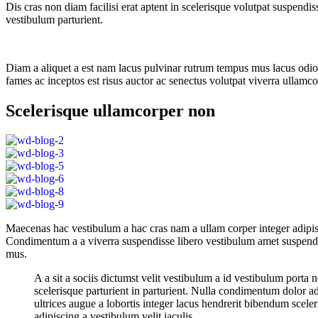
Dis cras non diam facilisi erat aptent in scelerisque volutpat suspendi
vestibulum parturient.
Diam a aliquet a est nam lacus pulvinar rutrum tempus mus lacus odio id
fames ac inceptos est risus auctor ac senectus volutpat viverra ullamcor
Scelerisque ullamcorper non
Maecenas hac vestibulum a hac cras nam a ullam corper integer adipisc
Condimentum a a viverra suspendisse libero vestibulum amet suspendis
mus.
A a sit a sociis dictumst velit vestibulum a id vestibulum porta
scelerisque parturient in parturient. Nulla condimentum dolor 
ultrices augue a lobortis integer lacus hendrerit bibendum scele
adipiscing a vestibulum velit iaculis.