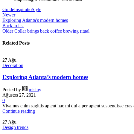
Guide
Inspiratio
Style
Newer
Exploring Atlanta’s modern homes
Back to list
Older
Collar brings back coffee brewing ritual
Related Posts
27
Ağu
Decoration
Exploring Atlanta’s modern homes
Posted by
misiny
Ağustos 27, 2021
0
Vivamus enim sagittis aptent hac mi dui a per aptent suspendisse cras
Continue reading
27
Ağu
Design trends