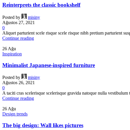
Reinterprets the classic bookshelf
Posted by
misiny
Ağustos 27, 2021
0
Aliquet parturient scele risque scele risque nibh pretium parturient sus
Continue reading
26
Ağu
Inspiration
Minimalist Japanese-inspired furniture
Posted by
misiny
Ağustos 26, 2021
0
A taciti cras scelerisque scelerisque gravida natoque nulla vestibulum t
Continue reading
26
Ağu
Design trends
The big design: Wall likes pictures