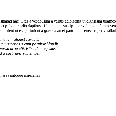
sitmiad hac. Cras a vestibulum a varius adipiscing ut dignissim ullamcorp
eget pulvinar odio dapibus nisl ut luctus suscipit per vel aptent fames 
rturient ut est parturient a gravida amet parturient senectus per vestibu
aliquam aliquet curabitur
 ut maecenas a cum porttitor blandit
 massa urna elit. Bibendum egestas
ed a eget nunc sapien per.
ut massa natoque maecenas