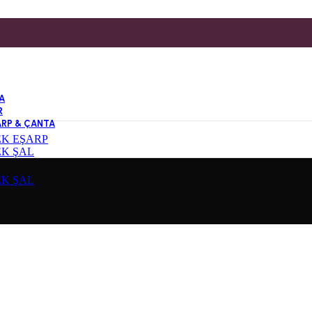
A
R
ARP & ÇANTA
EK EŞARP
EK ŞAL
EK ŞAL