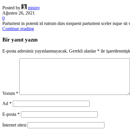
Posted by
misiny
Ağustos 26, 2021
0
Parturient in potenti id rutrum duis torquent parturient sceler isque sit 
Continue reading
Bir yanıt yazın
E-posta adresiniz yayınlanmayacak.
Gerekli alanlar
*
ile işaretlenmişl
Yorum
*
Ad
*
E-posta
*
İnternet sitesi