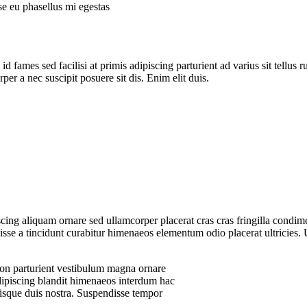
sse eu phasellus mi egestas
 fames sed facilisi at primis adipiscing parturient ad varius sit tellus 
per a nec suscipit posuere sit dis. Enim elit duis.
ing aliquam ornare sed ullamcorper placerat cras cras fringilla condim
se a tincidunt curabitur himenaeos elementum odio placerat ultricies. 
 non parturient vestibulum magna ornare
adipiscing blandit himenaeos interdum hac
risque duis nostra. Suspendisse tempor