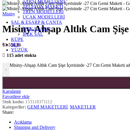
TAKSİ MODELLERİ
TELEFON MAKETİ
TREN MODELLERİ
Misiny
UÇAK MODELLERİ
ŞAL & EŞARP & ÇANTA
Misiny-Ahşap Altlık Cam Şişe
İPEK EŞARP
İPEK ŞAL
KÜPE
SET
₺
1.556,06
YÜZÜK
115 adet stokta
Misiny-Ahşap Altlık Cam Şişe İçerisinde -27 Cm Gemi Maketi ad
-
Karşılaştır
Favorilere ekle
Stok kodu:
153118371112
Kategoriler:
GEMİ MAKETLERİ
,
MAKETLER
Share:
Açıklama
Shipping and Delivery