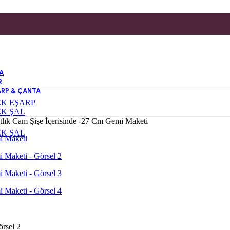
A
R
ARP & ÇANTA
EK EŞARP
EK ŞAL
tlık Cam Şişe İçerisinde -27 Cm Gemi Maketi
EK ŞAL