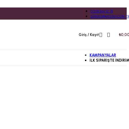
0 258 269 12 78
SIPARIS@MISINY.COM.T
Giriş / Kayıt
₺
0,0
KAMPANYALAR
İLK SIPARIŞTE İNDIRI