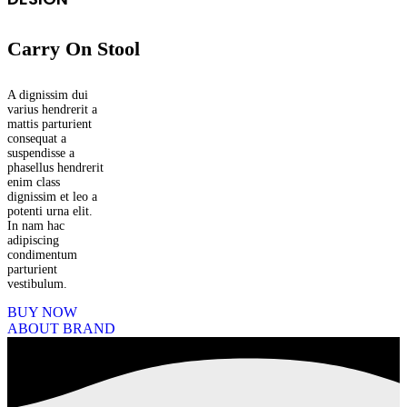
Carry On Stool
A dignissim dui
varius hendrerit a
mattis parturient
consequat a
suspendisse a
phasellus hendrerit
enim class
dignissim et leo a
potenti urna elit.
In nam hac
adipiscing
condimentum
parturient
vestibulum.
BUY NOW
ABOUT BRAND