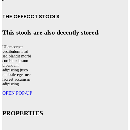
THE OFFECCT STOOLS
This stools are also decently stored.
Ullamcorper
vestibulum a ad
sed blandit morbi
curabitur ipsum
bibendum
adipiscing justo
molestie eget nec
laoreet accumsan
adipiscing.
OPEN POP-UP
PROPERTIES