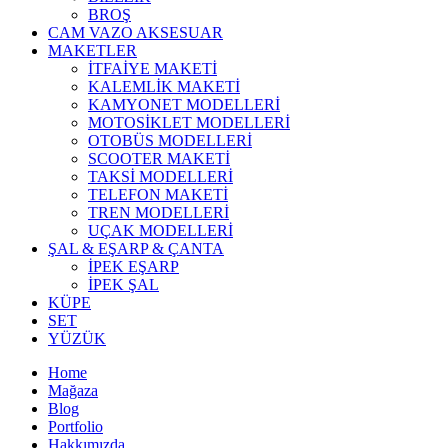
BROŞ
CAM VAZO AKSESUAR
MAKETLER
İTFAİYE MAKETİ
KALEMLİK MAKETİ
KAMYONET MODELLERİ
MOTOSİKLET MODELLERİ
OTOBÜS MODELLERİ
SCOOTER MAKETİ
TAKSİ MODELLERİ
TELEFON MAKETİ
TREN MODELLERİ
UÇAK MODELLERİ
ŞAL & EŞARP & ÇANTA
İPEK EŞARP
İPEK ŞAL
KÜPE
SET
YÜZÜK
Home
Mağaza
Blog
Portfolio
Hakkımızda