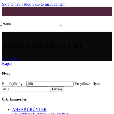
Skip to navigation
Skip to main content
Menu
ARABA MODELLERİ
Categories
Kapat
Fiyat
En düşük fiyat
En yüksek fiyat
Filtrele
Ürün kategorileri
AHŞAP ÜRÜNLER