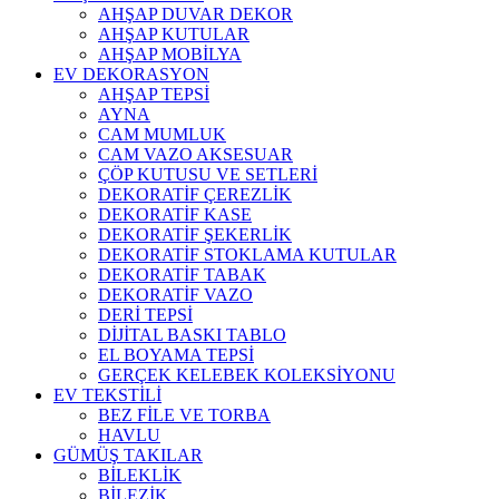
AHŞAP DUVAR DEKOR
AHŞAP KUTULAR
AHŞAP MOBİLYA
EV DEKORASYON
AHŞAP TEPSİ
AYNA
CAM MUMLUK
CAM VAZO AKSESUAR
ÇÖP KUTUSU VE SETLERİ
DEKORATİF ÇEREZLİK
DEKORATİF KASE
DEKORATİF ŞEKERLİK
DEKORATİF STOKLAMA KUTULAR
DEKORATİF TABAK
DEKORATİF VAZO
DERİ TEPSİ
DİJİTAL BASKI TABLO
EL BOYAMA TEPSİ
GERÇEK KELEBEK KOLEKSİYONU
EV TEKSTİLİ
BEZ FİLE VE TORBA
HAVLU
GÜMÜŞ TAKILAR
BİLEKLİK
BİLEZİK