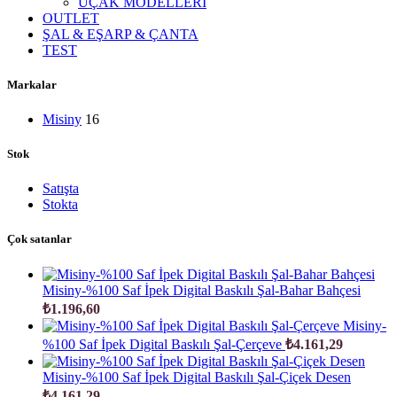
UÇAK MODELLERİ
OUTLET
ŞAL & EŞARP & ÇANTA
TEST
Markalar
Misiny
16
Stok
Satışta
Stokta
Çok satanlar
Misiny-%100 Saf İpek Digital Baskılı Şal-Bahar Bahçesi
₺
1.196,60
Misiny-
%100 Saf İpek Digital Baskılı Şal-Çerçeve
₺
4.161,29
Misiny-%100 Saf İpek Digital Baskılı Şal-Çiçek Desen
₺
4.161,29