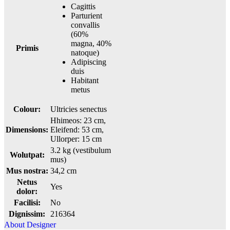
Cagittis
Parturient
convallis
(60%
magna, 40%
Primis
natoque)
Adipiscing
duis
Habitant
metus
Colour:
Ultricies senectus
Hhimeos: 23 cm,
Dimensions:
Eleifend: 53 cm,
Ullorper: 15 cm
3.2 kg (vestibulum
Wolutpat:
mus)
Mus nostra:
34,2 cm
Netus
Yes
dolor:
Facilisi:
No
Dignissim:
216364
About Designer