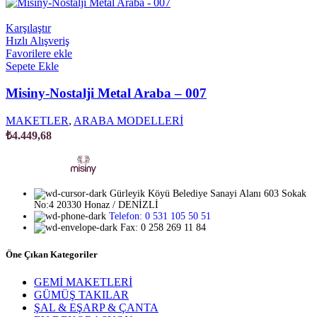
Karşılaştır
Hızlı Alışveriş
Favorilere ekle
Sepete Ekle
Misiny-Nostalji Metal Araba – 007
MAKETLER
,
ARABA MODELLERİ
₺
4.449,68
Gürleyik Köyü Belediye Sanayi Alanı 603 Sokak
No:4 20330 Honaz / DENİZLİ
Telefon: 0 531 105 50 51
Fax: 0 258 269 11 84
Öne Çıkan Kategoriler
GEMİ MAKETLERİ
GÜMÜŞ TAKILAR
ŞAL & EŞARP & ÇANTA