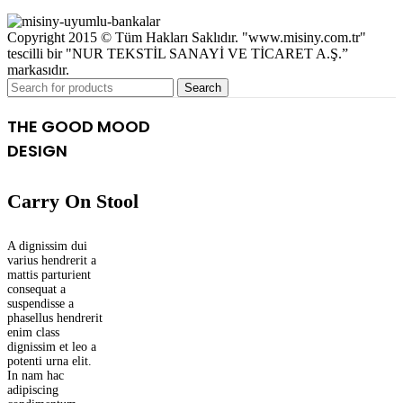
Copyright 2015 © Tüm Hakları Saklıdır. "www.misiny.com.tr"
tescilli bir "NUR TEKSTİL SANAYİ VE TİCARET A.Ş.”
markasıdır.
Search
THE GOOD MOOD
DESIGN
Carry On Stool
A dignissim dui
varius hendrerit a
mattis parturient
consequat a
suspendisse a
phasellus hendrerit
enim class
dignissim et leo a
potenti urna elit.
In nam hac
adipiscing