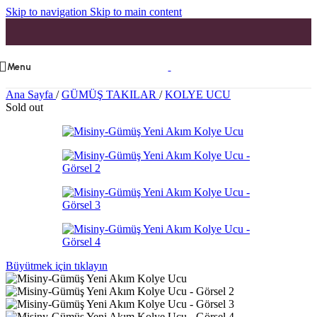
Skip to navigation
Skip to main content
Menu
Ana Sayfa
/
GÜMÜŞ TAKILAR
/
KOLYE UCU
Sold out
Büyütmek için tıklayın