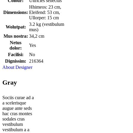
Colour:
Ultricies senectus
Hhimeos: 23 cm,
Dimensions:
Eleifend: 53 cm,
Ullorper: 15 cm
3.2 kg (vestibulum
Wolutpat:
mus)
Mus nostra:
34,2 cm
Netus
Yes
dolor:
Facilisi:
No
Dignissim:
216364
About Designer
Gray
Sociis curae ad a
a scelerisque
augue ante seds
hac cras montes
sodales cras
vestibulum
vestibulum a a