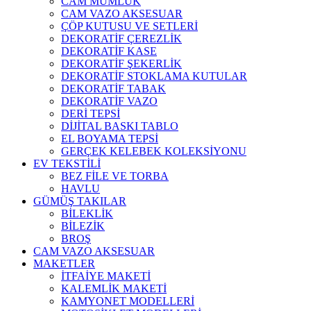
CAM MUMLUK
CAM VAZO AKSESUAR
ÇÖP KUTUSU VE SETLERİ
DEKORATİF ÇEREZLİK
DEKORATİF KASE
DEKORATİF ŞEKERLİK
DEKORATİF STOKLAMA KUTULAR
DEKORATİF TABAK
DEKORATİF VAZO
DERİ TEPSİ
DİJİTAL BASKI TABLO
EL BOYAMA TEPSİ
GERÇEK KELEBEK KOLEKSİYONU
EV TEKSTİLİ
BEZ FİLE VE TORBA
HAVLU
GÜMÜŞ TAKILAR
BİLEKLİK
BİLEZİK
BROŞ
CAM VAZO AKSESUAR
MAKETLER
İTFAİYE MAKETİ
KALEMLİK MAKETİ
KAMYONET MODELLERİ