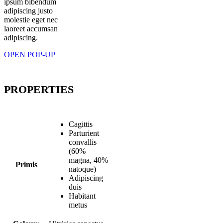
ipsum bibendum
adipiscing justo
molestie eget nec
laoreet accumsan
adipiscing.
OPEN POP-UP
PROPERTIES
Cagittis
Parturient
convallis
(60%
magna, 40%
Primis
natoque)
Adipiscing
duis
Habitant
metus