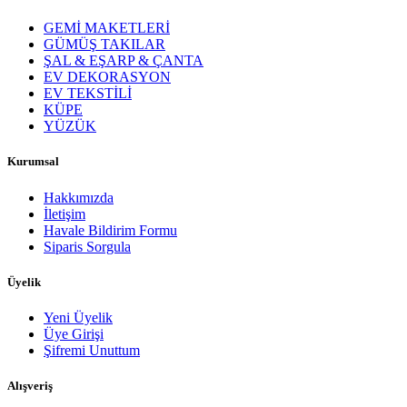
GEMİ MAKETLERİ
GÜMÜŞ TAKILAR
ŞAL & EŞARP & ÇANTA
EV DEKORASYON
EV TEKSTİLİ
KÜPE
YÜZÜK
Kurumsal
Hakkımızda
İletişim
Havale Bildirim Formu
Siparis Sorgula
Üyelik
Yeni Üyelik
Üye Girişi
Şifremi Unuttum
Alışveriş