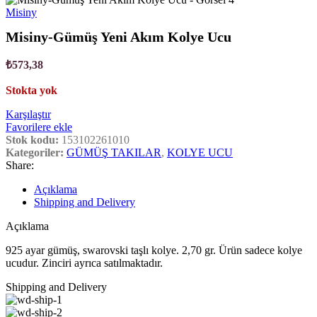
Misiny
Misiny-Gümüş Yeni Akım Kolye Ucu
₺
573,38
Stokta yok
Karşılaştır
Favorilere ekle
Stok kodu:
153102261010
Kategoriler:
GÜMÜŞ TAKILAR
,
KOLYE UCU
Share:
Açıklama
Shipping and Delivery
Açıklama
925 ayar gümüş, swarovski taşlı kolye. 2,70 gr. Ürün sadece kolye
ucudur. Zinciri ayrıca satılmaktadır.
Shipping and Delivery