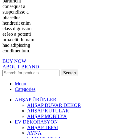
parturient
consequat a
suspendisse a
phasellus
hendrerit enim
class dignissim
et leo a potenti
urna elit. In nam
hac adipiscing
condimentum.
BUY NOW
ABOUT BRAND
Search
Menu
Categories
AHŞAP ÜRÜNLER
AHŞAP DUVAR DEKOR
AHŞAP KUTULAR
AHŞAP MOBİLYA
EV DEKORASYON
AHŞAP TEPSİ
AYNA