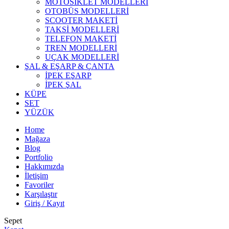
MOTOSİKLET MODELLERİ
OTOBÜS MODELLERİ
SCOOTER MAKETİ
TAKSİ MODELLERİ
TELEFON MAKETİ
TREN MODELLERİ
UÇAK MODELLERİ
ŞAL & EŞARP & ÇANTA
İPEK EŞARP
İPEK ŞAL
KÜPE
SET
YÜZÜK
Home
Mağaza
Blog
Portfolio
Hakkımızda
İletişim
Favoriler
Karşılaştır
Giriş / Kayıt
Sepet