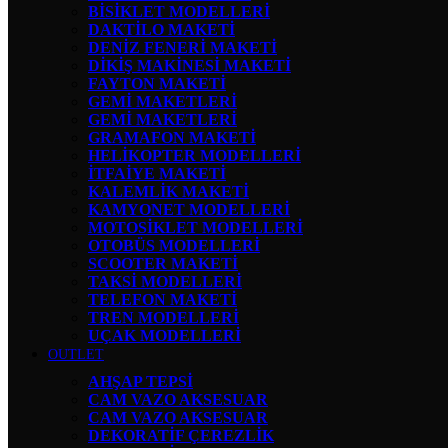
BİSİKLET MODELLERİ
DAKTİLO MAKETİ
DENİZ FENERİ MAKETİ
DİKİŞ MAKİNESİ MAKETİ
FAYTON MAKETİ
GEMİ MAKETLERİ
GEMİ MAKETLERİ
GRAMAFON MAKETİ
HELİKOPTER MODELLERİ
İTFAİYE MAKETİ
KALEMLİK MAKETİ
KAMYONET MODELLERİ
MOTOSİKLET MODELLERİ
OTOBÜS MODELLERİ
SCOOTER MAKETİ
TAKSİ MODELLERİ
TELEFON MAKETİ
TREN MODELLERİ
UÇAK MODELLERİ
OUTLET
AHŞAP TEPSİ
CAM VAZO AKSESUAR
CAM VAZO AKSESUAR
DEKORATİF ÇEREZLİK