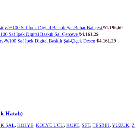
iny-%100 Saf İpek Digital Baskılı Şal-Bahar Bahçesi
₺
1.196,60
00 Saf İpek Digital Baskılı Şal-Çerçeve
₺
4.161,29
ny-%100 Saf İpek Digital Baskılı Şal-Çiçek Desen
₺
4.161,29
k Hatalı)
EK ŞAL
,
KOLYE
,
KOLYE UCU
,
KÜPE
,
SET
,
TESBİH
,
YÜZÜK
,
Z