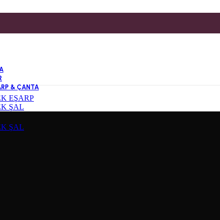
A
R
ARP & ÇANTA
EK EŞARP
EK ŞAL
EK ŞAL