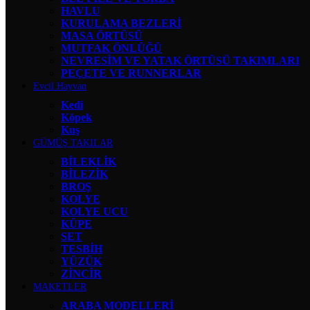
HAVLU
KURULAMA BEZLERİ
MASA ÖRTÜSÜ
MUTFAK ÖNLÜĞÜ
NEVRESİM VE YATAK ÖRTÜSÜ TAKIMLARI
PEÇETE VE RUNNERLAR
Evcil Hayvan
Kedi
Köpek
Kuş
GÜMÜŞ TAKILAR
BİLEKLİK
BİLEZİK
BROŞ
KOLYE
KOLYE UCU
KÜPE
SET
TESBİH
YÜZÜK
ZİNCİR
MAKETLER
ARABA MODELLERİ