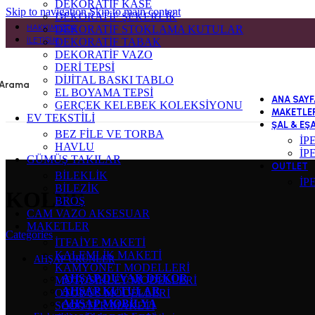
DEKORATİF KASE
Skip to navigation
Skip to main content
DEKORATİF ŞEKERLİK
HAKKIMIZDA
DEKORATİF STOKLAMA KUTULAR
İLETIŞIM
DEKORATİF TABAK
DEKORATİF VAZO
DERİ TEPSİ
DİJİTAL BASKI TABLO
Arama
EL BOYAMA TEPSİ
ANA SAYF
GERÇEK KELEBEK KOLEKSİYONU
MAKETLE
EV TEKSTİLİ
ŞAL & EŞ
BEZ FİLE VE TORBA
İP
HAVLU
İP
GÜMÜŞ TAKILAR
OUTLET
BİLEKLİK
İP
BİLEZİK
KOLYE
BROŞ
CAM VAZO AKSESUAR
MAKETLER
Categories
İTFAİYE MAKETİ
KALEMLİK MAKETİ
AHŞAP ÜRÜNLER
KAMYONET MODELLERİ
AHŞAP DUVAR DEKOR
MOTOSİKLET MODELLERİ
AHŞAP KUTULAR
OTOBÜS MODELLERİ
AHŞAP MOBİLYA
SCOOTER MAKETİ