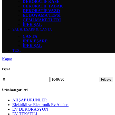
DEKORATİF KASE
DEKORATİF TABAK
DEKORATİF VAZO
EL BOYAMA TEPSİ
GEMİ MAKETLERİ
İPEK ŞAL
ŞAL & EŞARP & ÇANTA
ÇANTA
İPEK EŞARP
İPEK ŞAL
TEST
Kapat
Fiyat
Filtrele
Ürün kategorileri
AHŞAP ÜRÜNLER
Elektrikli ve Elektronik Ev Aletleri
EV DEKORASYON
EV TEKSTİLİ