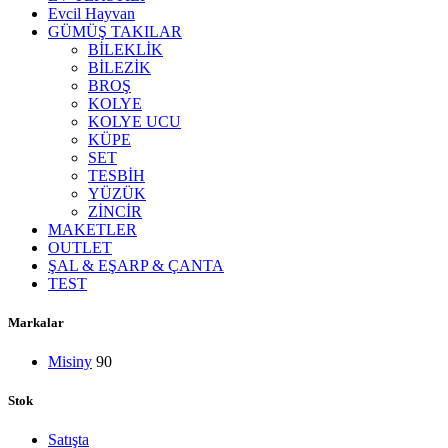
Evcil Hayvan
GÜMÜŞ TAKILAR
BİLEKLİK
BİLEZİK
BROŞ
KOLYE
KOLYE UCU
KÜPE
SET
TESBİH
YÜZÜK
ZİNCİR
MAKETLER
OUTLET
ŞAL & EŞARP & ÇANTA
TEST
Markalar
Misiny
90
Stok
Satışta