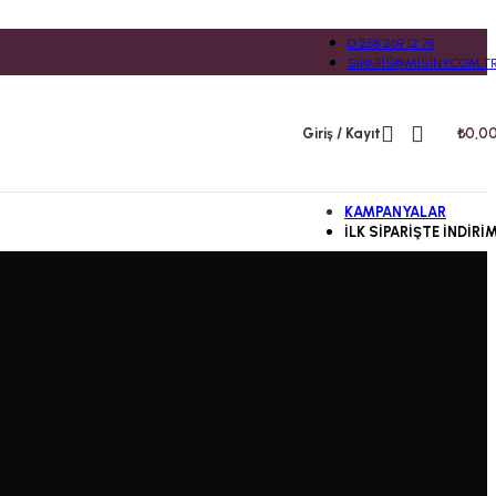
0 258 269 12 78
SIPARIS@MISINY.COM.T
Giriş / Kayıt
₺
0,0
KAMPANYALAR
İLK SIPARIŞTE İNDIRI