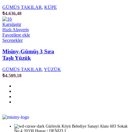
GÜMÜŞ TAKILAR
,
KÜPE
₺
4.636,48
Karşılaştır
Hızlı Alışveriş
Favorilere ekle
Seçenekler
Misiny-Gümüş 3 Sıra
Taşlı Yüzük
GÜMÜŞ TAKILAR
,
YÜZÜK
₺
4.589,18
Gürleyik Köyü Belediye Sanayi Alanı 603 Sokak
No:4 20330 Honaz / DENİZLİ