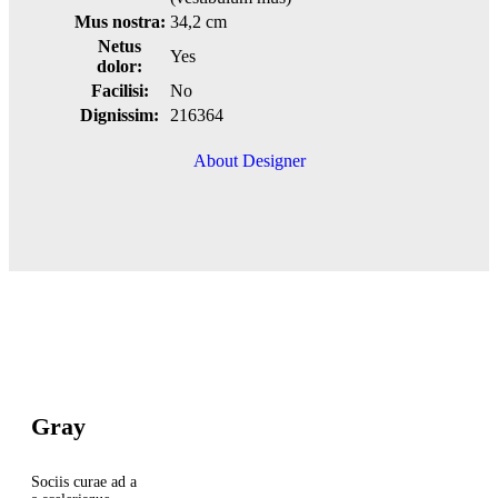
Mus nostra:
34,2 cm
Netus
Yes
dolor:
Facilisi:
No
Dignissim:
216364
About Designer
Gray
Sociis curae ad a