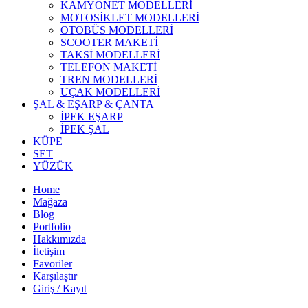
KAMYONET MODELLERİ
MOTOSİKLET MODELLERİ
OTOBÜS MODELLERİ
SCOOTER MAKETİ
TAKSİ MODELLERİ
TELEFON MAKETİ
TREN MODELLERİ
UÇAK MODELLERİ
ŞAL & EŞARP & ÇANTA
İPEK EŞARP
İPEK ŞAL
KÜPE
SET
YÜZÜK
Home
Mağaza
Blog
Portfolio
Hakkımızda
İletişim
Favoriler
Karşılaştır
Giriş / Kayıt