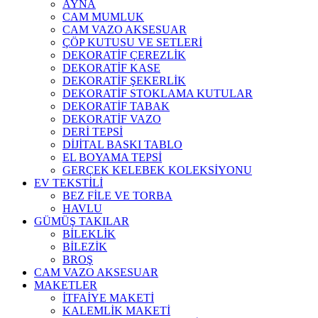
AYNA
CAM MUMLUK
CAM VAZO AKSESUAR
ÇÖP KUTUSU VE SETLERİ
DEKORATİF ÇEREZLİK
DEKORATİF KASE
DEKORATİF ŞEKERLİK
DEKORATİF STOKLAMA KUTULAR
DEKORATİF TABAK
DEKORATİF VAZO
DERİ TEPSİ
DİJİTAL BASKI TABLO
EL BOYAMA TEPSİ
GERÇEK KELEBEK KOLEKSİYONU
EV TEKSTİLİ
BEZ FİLE VE TORBA
HAVLU
GÜMÜŞ TAKILAR
BİLEKLİK
BİLEZİK
BROŞ
CAM VAZO AKSESUAR
MAKETLER
İTFAİYE MAKETİ
KALEMLİK MAKETİ