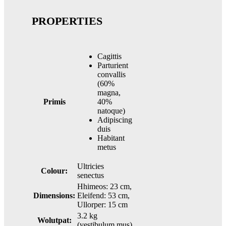
PROPERTIES
Cagittis
Parturient
convallis
(60%
magna,
Primis
40%
natoque)
Adipiscing
duis
Habitant
metus
Ultricies
Colour:
senectus
Hhimeos: 23 cm,
Dimensions:
Eleifend: 53 cm,
Ullorper: 15 cm
3.2 kg
Wolutpat:
(vestibulum mus)