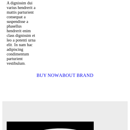
A dignissim dui
varius hendrerit a
mattis parturient
consequat a
suspendisse a
phasellus
hendrerit enim
class dignissim et
leo a potenti urna
elit. In nam hac
adipiscing
condimentum
parturient
vestibulum.
BUY NOW
ABOUT BRAND