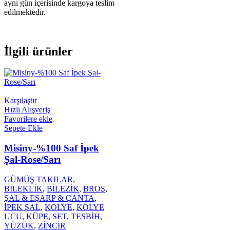
aynı gün içerisinde kargoya teslim
edilmektedir.
İlgili ürünler
Karşılaştır
Hızlı Alışveriş
Favorilere ekle
Sepete Ekle
Misiny-%100 Saf İpek
Şal-Rose/Sarı
GÜMÜŞ TAKILAR
,
BİLEKLİK
,
BİLEZİK
,
BROŞ
,
ŞAL & EŞARP & ÇANTA
,
İPEK ŞAL
,
KOLYE
,
KOLYE
UCU
,
KÜPE
,
SET
,
TESBİH
,
YÜZÜK
,
ZİNCİR