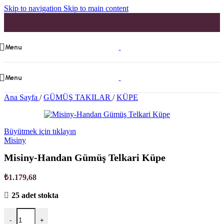
Skip to navigation
Skip to main content
Menu
Menu
Ana Sayfa
/
GÜMÜŞ TAKILAR
/
KÜPE
Büyütmek için tıklayın
Misiny
Misiny-Handan Gümüş Telkari Küpe
₺
1.179,68
25 adet stokta
-
+