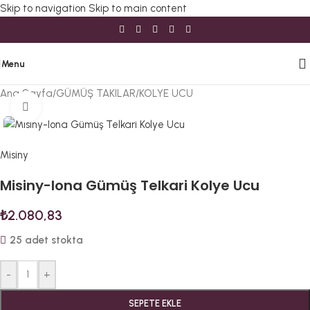
Skip to navigation
Skip to main content
Menu
Ana Sayfa
/
GÜMÜŞ TAKILAR
/
KOLYE UCU
Büyütmek için tıklayın
Misiny
Misiny-Iona Gümüş Telkari Kolye Ucu
₺
2.080,83
25 adet stokta
-
+
SEPETE EKLE