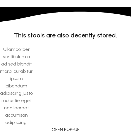
This stools are also decently stored.
Ullamcorper
vestibulum a
ad sed blandit
morbi curabitur
ipsum
bibendum
adipiscing justo
molestie eget
nec laoreet
accumsan
adipiscing.
OPEN POP-UP