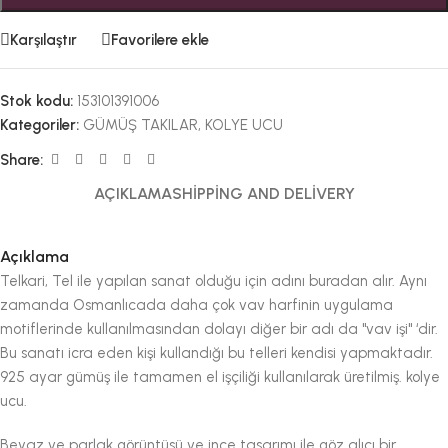
Karşılaştır
Favorilere ekle
Stok kodu:
153101391006
Kategoriler:
GÜMÜŞ TAKILAR
,
KOLYE UCU
Share:
AÇIKLAMA
SHIPPING AND DELIVERY
Açıklama
Telkari, Tel ile yapılan sanat olduğu için adını buradan alır. Aynı
zamanda Osmanlıcada daha çok vav harfinin uygulama
motiflerinde kullanılmasından dolayı diğer bir adı da "vav işi" ‘dir.
Bu sanatı icra eden kişi kullandığı bu telleri kendisi yapmaktadır.
925 ayar gümüş ile tamamen el işçiliği kullanılarak üretilmiş. kolye
ucu.
Beyaz ve parlak görüntüsü ve ince tasarımı ile göz alıcı bir