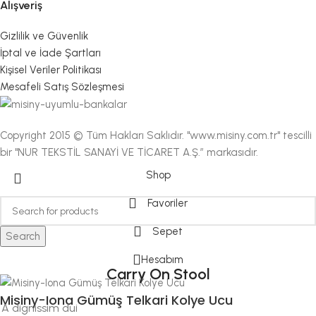
Alışveriş
Gizlilik ve Güvenlik
İptal ve İade Şartları
Kişisel Veriler Politikası
Mesafeli Satış Sözleşmesi
Copyright 2015 © Tüm Hakları Saklıdır. "www.misiny.com.tr" tescilli
bir "NUR TEKSTİL SANAYİ VE TİCARET A.Ş.” markasıdır.
Shop
Favoriler
Sepet
Search
Hesabım
Carry On Stool
Misiny-Iona Gümüş Telkari Kolye Ucu
A dignissim dui