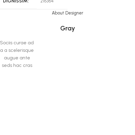
DIGNISSIM:
216364
About Designer
Gray
Sociis curae ad
a a scelerisque
augue ante
seds hac cras
montes
sodales cras
vestibulum
vestibulum a a
ullamcorper
adipiscing id
vestibulum.