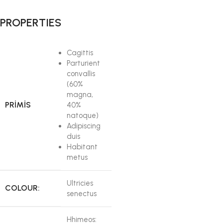
PROPERTIES
Cagittis
Parturient
convallis
(60%
magna,
PRIMIS
40%
natoque)
Adipiscing
duis
Habitant
metus
Ultricies
COLOUR:
senectus
Hhimeos: