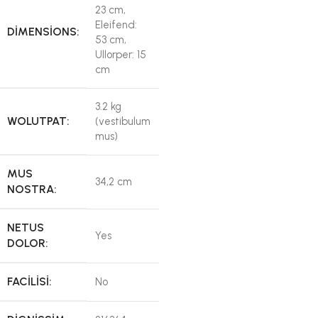
23 cm,
Eleifend:
DIMENSIONS:
53 cm,
Ullorper: 15
cm
3.2 kg
WOLUTPAT:
(vestibulum
mus)
MUS
34,2 cm
NOSTRA:
NETUS
Yes
DOLOR:
FACILISI:
No