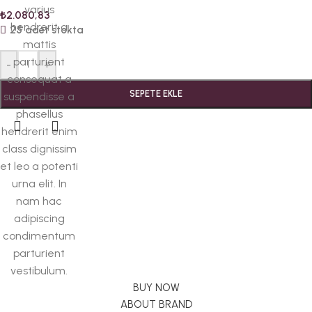
varius
₺
2.080,83
hendrerit a
25 adet stokta
mattis
parturient
-
+
consequat a
SEPETE EKLE
suspendisse a
phasellus
hendrerit enim
class dignissim
et leo a potenti
urna elit. In
nam hac
adipiscing
condimentum
parturient
vestibulum.
BUY NOW
ABOUT BRAND