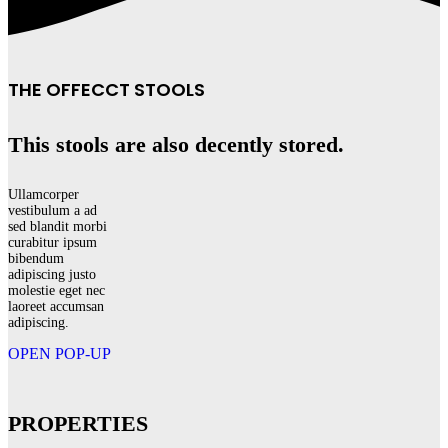
THE OFFECCT STOOLS
This stools are also decently stored.
Ullamcorper
vestibulum a ad
sed blandit morbi
curabitur ipsum
bibendum
adipiscing justo
molestie eget nec
laoreet accumsan
adipiscing.
OPEN POP-UP
PROPERTIES