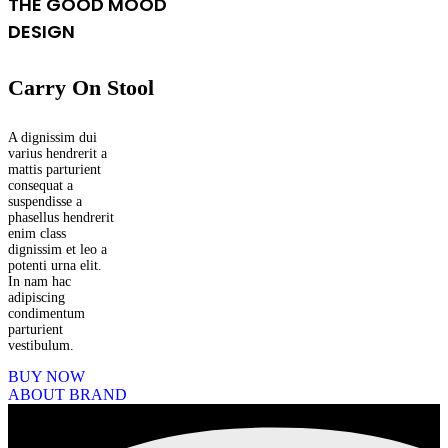
THE GOOD MOOD
DESIGN
Carry On Stool
A dignissim dui
varius hendrerit a
mattis parturient
consequat a
suspendisse a
phasellus hendrerit
enim class
dignissim et leo a
potenti urna elit.
In nam hac
adipiscing
condimentum
parturient
vestibulum.
BUY NOW
ABOUT BRAND