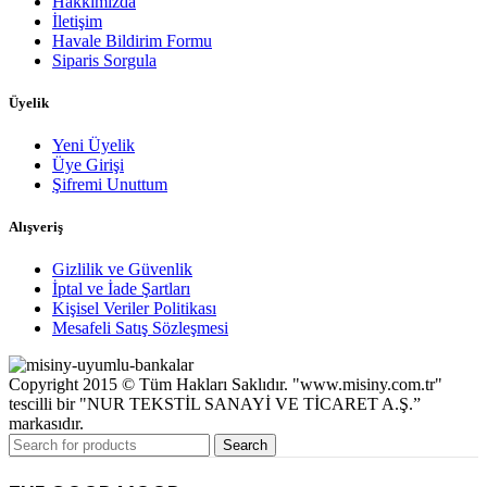
Hakkımızda
İletişim
Havale Bildirim Formu
Siparis Sorgula
Üyelik
Yeni Üyelik
Üye Girişi
Şifremi Unuttum
Alışveriş
Gizlilik ve Güvenlik
İptal ve İade Şartları
Kişisel Veriler Politikası
Mesafeli Satış Sözleşmesi
Copyright 2015 © Tüm Hakları Saklıdır. "www.misiny.com.tr"
tescilli bir "NUR TEKSTİL SANAYİ VE TİCARET A.Ş.”
markasıdır.
Search