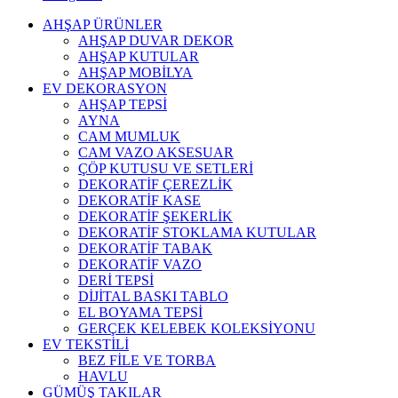
AHŞAP ÜRÜNLER
AHŞAP DUVAR DEKOR
AHŞAP KUTULAR
AHŞAP MOBİLYA
EV DEKORASYON
AHŞAP TEPSİ
AYNA
CAM MUMLUK
CAM VAZO AKSESUAR
ÇÖP KUTUSU VE SETLERİ
DEKORATİF ÇEREZLİK
DEKORATİF KASE
DEKORATİF ŞEKERLİK
DEKORATİF STOKLAMA KUTULAR
DEKORATİF TABAK
DEKORATİF VAZO
DERİ TEPSİ
DİJİTAL BASKI TABLO
EL BOYAMA TEPSİ
GERÇEK KELEBEK KOLEKSİYONU
EV TEKSTİLİ
BEZ FİLE VE TORBA
HAVLU
GÜMÜŞ TAKILAR