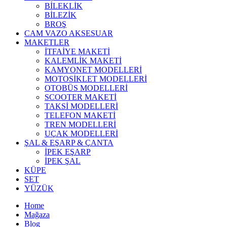
BİLEKLİK
BİLEZİK
BROŞ
CAM VAZO AKSESUAR
MAKETLER
İTFAİYE MAKETİ
KALEMLİK MAKETİ
KAMYONET MODELLERİ
MOTOSİKLET MODELLERİ
OTOBÜS MODELLERİ
SCOOTER MAKETİ
TAKSİ MODELLERİ
TELEFON MAKETİ
TREN MODELLERİ
UÇAK MODELLERİ
ŞAL & EŞARP & ÇANTA
İPEK EŞARP
İPEK ŞAL
KÜPE
SET
YÜZÜK
Home
Mağaza
Blog