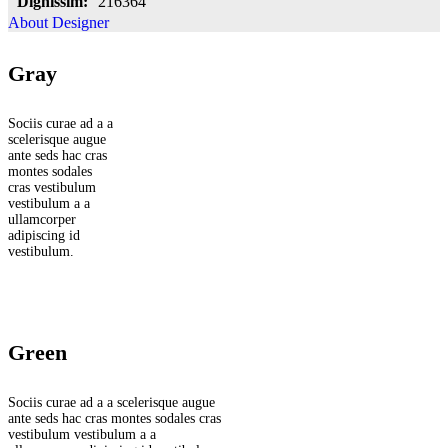
Dignissim:
216364
About Designer
Gray
Sociis curae ad a a
scelerisque augue
ante seds hac cras
montes sodales
cras vestibulum
vestibulum a a
ullamcorper
adipiscing id
vestibulum.
Green
Sociis curae ad a a scelerisque augue
ante seds hac cras montes sodales cras
vestibulum vestibulum a a