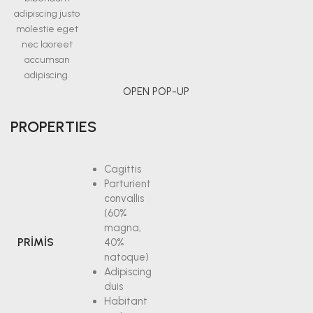
adipiscing justo
molestie eget
nec laoreet
accumsan
adipiscing.
OPEN POP-UP
PROPERTIES
Cagittis
Parturient
convallis
(60%
magna,
PRIMIS
40%
natoque)
Adipiscing
duis
Habitant