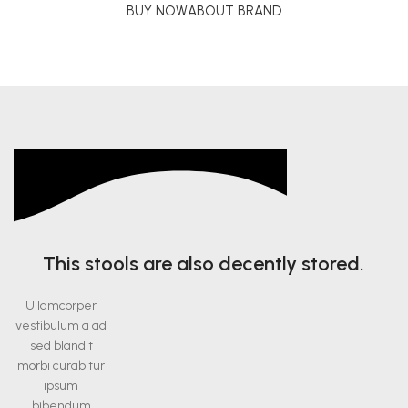
BUY NOW
ABOUT BRAND
This stools are also decently stored.
Ullamcorper
vestibulum a ad
sed blandit
morbi curabitur
ipsum
bibendum