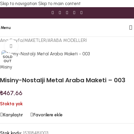
Skip to navigation
Skip to main content
Menu
Ana Sayfa
/
MAKETLER
/
ARABA MODELLERİ
Büyütmek için tıklayın
SOLD
OUT
Misiny
Misiny-Nostalji Metal Araba Maketi – 003
₺
467,66
Stokta yok
Karşılaştır
Favorilere ekle
Stok kodu:
153118481003