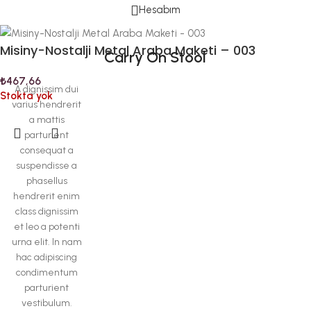
Hesabım
Misiny-Nostalji Metal Araba Maketi – 003
Carry On Stool
₺
467,66
A dignissim dui
Stokta yok
varius hendrerit
a mattis
parturient
consequat a
suspendisse a
phasellus
hendrerit enim
class dignissim
et leo a potenti
urna elit. In nam
hac adipiscing
condimentum
parturient
vestibulum.