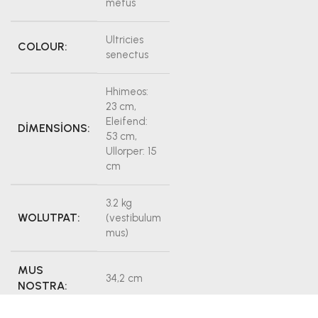
metus
Ultricies
COLOUR:
senectus
Hhimeos:
23 cm,
Eleifend:
DIMENSIONS:
53 cm,
Ullorper: 15
cm
3.2 kg
WOLUTPAT:
(vestibulum
mus)
MUS
34,2 cm
NOSTRA: