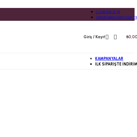
0 258 269 12 78
SIPARIS@MISINY.COM.T
Giriş / Kayıt
₺
0,0
KAMPANYALAR
İLK SIPARIŞTE İNDIRI