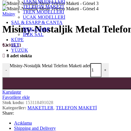
TAKSİ MODELLERİ
TELEFON MAKETİ
TREN MODELLERİ
Misiny
UÇAK MODELLERİ
ŞAL & EŞARP & ÇANTA
Misiny-Nostaljik Metal Telefo
İPEK EŞARP
İPEK ŞAL
KÜPE
SET
₺
2.915,11
YÜZÜK
8 adet stokta
Misiny-Nostaljik Metal Telefon Maketi adet
-
+
Karşılaştır
Favorilere ekle
Stok kodu:
153118491028
Kategoriler:
MAKETLER
,
TELEFON MAKETİ
Share:
Açıklama
Shipping and Delivery