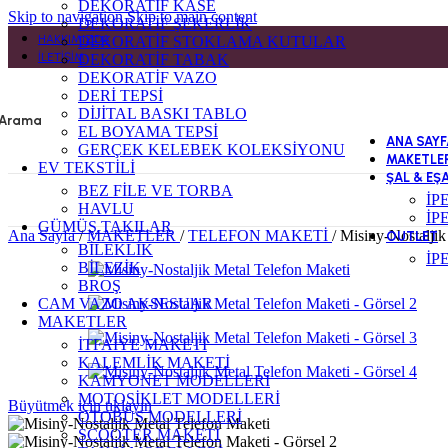
DEKORATİF KASE
Skip to navigation
Skip to main content
DEKORATİF ŞEKERLİK
HAKKIMIZDA
DEKORATİF STOKLAMA KUTULAR
İLETIŞIM
DEKORATİF TABAK
DEKORATİF VAZO
DERİ TEPSİ
DİJİTAL BASKI TABLO
Arama
EL BOYAMA TEPSİ
ANA SAYF
GERÇEK KELEBEK KOLEKSİYONU
MAKETLE
EV TEKSTİLİ
ŞAL & EŞ
BEZ FİLE VE TORBA
İP
HAVLU
İP
GÜMÜŞ TAKILAR
Ana Sayfa
/
MAKETLER
/
TELEFON MAKETİ
/
Misiny-Nostaljik
OUTLET
BİLEKLİK
İP
BİLEZİK
BROŞ
CAM VAZO AKSESUAR
MAKETLER
İTFAİYE MAKETİ
KALEMLİK MAKETİ
KAMYONET MODELLERİ
MOTOSİKLET MODELLERİ
Büyütmek için tıklayın
OTOBÜS MODELLERİ
SCOOTER MAKETİ