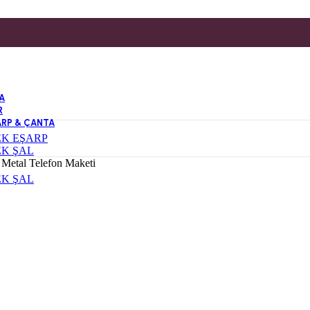
A
R
ARP & ÇANTA
EK EŞARP
EK ŞAL
 Metal Telefon Maketi
EK ŞAL