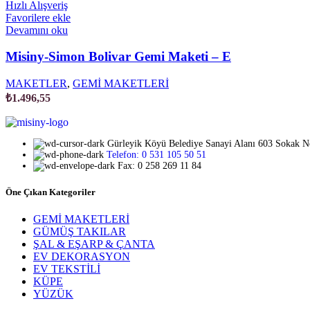
Hızlı Alışveriş
Favorilere ekle
Devamını oku
Misiny-Simon Bolivar Gemi Maketi – E
MAKETLER
,
GEMİ MAKETLERİ
₺
1.496,55
Gürleyik Köyü Belediye Sanayi Alanı 603 Sokak 
Telefon: 0 531 105 50 51
Fax: 0 258 269 11 84
Öne Çıkan Kategoriler
GEMİ MAKETLERİ
GÜMÜŞ TAKILAR
ŞAL & EŞARP & ÇANTA
EV DEKORASYON
EV TEKSTİLİ
KÜPE
YÜZÜK