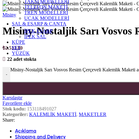
TAKSİ MODELLERİ
TELEFON MAKETİ
TREN MODELLERİ
Misiny
UÇAK MODELLERİ
ŞAL & EŞARP & ÇANTA
Misiny-Nostaljik Sarı Vosvos
İPEK EŞARP
İPEK ŞAL
KÜPE
SET
₺
2.513,80
YÜZÜK
22 adet stokta
Misiny-Nostaljik Sarı Vosvos Resim Çerçeveli Kalemlik Maketi a
-
Karşılaştır
Favorilere ekle
Stok kodu:
153118491027
Kategoriler:
KALEMLİK MAKETİ
,
MAKETLER
Share:
Açıklama
Shipping and Delivery