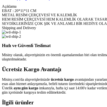
Açıklama
EBAT : 20*11*11 CM
METAL RESİM ÇERÇEVESİ VE KALEMLİK
HEM RESİM ÇERÇEVESİ HEM KALEMLİK OLARAK TASAR
SEVDİKLERİNİZE ÇOK ŞIK VE ANLAMLI BİR HEDİYE OL
Shipping and Delivery
Hızlı ve Güvenli Teslimat
Misiny olarak, alışverişinizin en önemli aşamalarından biri olan teslimat
ulaştırılmaktadır.
Ücretsiz Kargo Avantajı
Misiny.com'da alışverişlerinizde
ücretsiz kargo
avantajından yararlan
esas alan hizmet anlayışımızla, belirli tutarın üzerindeki siparişleriniz
Üstelik
aynı gün kargo
imkanıyla, hafta içi saat 14:00'e kadar verile
gün içerisinde kargoya teslim edilmektedir.
İlgili ürünler