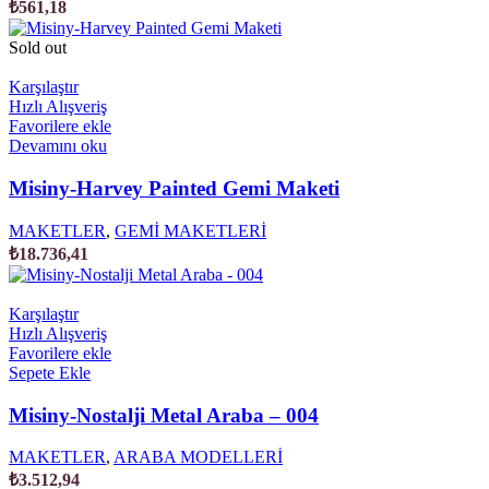
₺
561,18
Sold out
Karşılaştır
Hızlı Alışveriş
Favorilere ekle
Devamını oku
Misiny-Harvey Painted Gemi Maketi
MAKETLER
,
GEMİ MAKETLERİ
₺
18.736,41
Karşılaştır
Hızlı Alışveriş
Favorilere ekle
Sepete Ekle
Misiny-Nostalji Metal Araba – 004
MAKETLER
,
ARABA MODELLERİ
₺
3.512,94