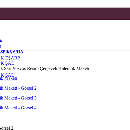
A
R
ARP & ÇANTA
EK EŞARP
EK ŞAL
ik Sarı Vosvos Resim Çerçeveli Kalemlik Maketi
EK ŞAL