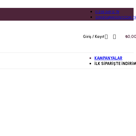
0 258 269 12 78
SIPARIS@MISINY.COM.T
Giriş / Kayıt
₺
0,0
KAMPANYALAR
İLK SIPARIŞTE İNDIRI