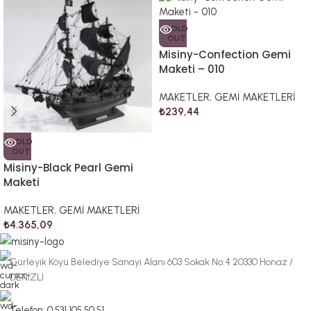
SOLD
OUT
Misiny-Confection Gemi
Maketi – 010
MAKETLER
,
GEMİ MAKETLERİ
₺
239,44
SOLD
OUT
Misiny-Black Pearl Gemi
Maketi
MAKETLER
,
GEMİ MAKETLERİ
₺
4.365,09
Gürleyik Köyü Belediye Sanayi Alanı 603 Sokak No:4 20330 Honaz /
DENİZLİ
Telefon: 0 531 105 50 51