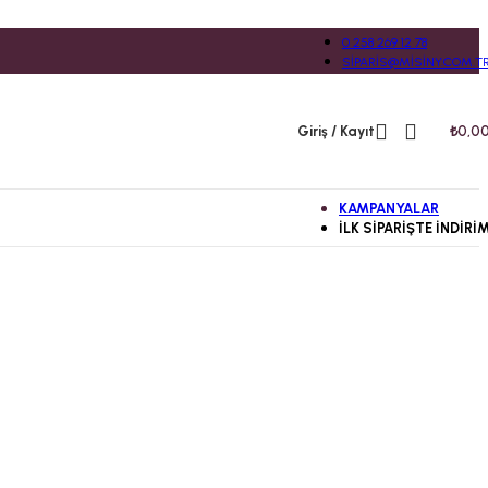
0 258 269 12 78
SIPARIS@MISINY.COM.T
Giriş / Kayıt
₺
0,0
KAMPANYALAR
İLK SIPARIŞTE İNDIRI