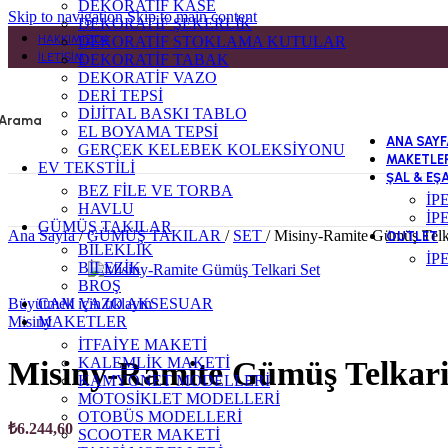
DEKORATİF KASE
Skip to navigation
Skip to main content
DEKORATİF ŞEKERLİK
HAKKIMIZDA
DEKORATİF STOKLAMA KUTULAR
İLETIŞIM
DEKORATİF TABAK
DEKORATİF VAZO
DERİ TEPSİ
DİJİTAL BASKI TABLO
Arama
EL BOYAMA TEPSİ
ANA SAYF
GERÇEK KELEBEK KOLEKSİYONU
MAKETLE
EV TEKSTİLİ
ŞAL & EŞ
BEZ FİLE VE TORBA
İP
HAVLU
İP
GÜMÜŞ TAKILAR
Ana Sayfa
/
GÜMÜŞ TAKILAR
/
SET
/
Misiny-Ramite Gümüş Telk
OUTLET
BİLEKLİK
İP
BİLEZİK
BROŞ
Büyütmek için tıklayın
CAM VAZO AKSESUAR
Misiny
MAKETLER
İTFAİYE MAKETİ
KALEMLİK MAKETİ
Misiny-Ramite Gümüş Telkari
KAMYONET MODELLERİ
MOTOSİKLET MODELLERİ
OTOBÜS MODELLERİ
₺
6.244,60
SCOOTER MAKETİ