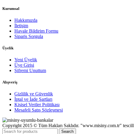
Kurumsal
Hakkımızda
İletişim
Havale Bildirim Formu
Siparis Sorgula
Üyelik
Yeni Üyelik
Üye Girişi
Şifremi Unuttum
Alışveriş
Gizlilik ve Güvenlik
İptal ve İade Şartları
Kişisel Veriler Politikası
Mesafeli Satış Sözleşmesi
Copyright 2015 © Tüm Hakları Saklıdır. "www.misiny.com.tr" te
Search