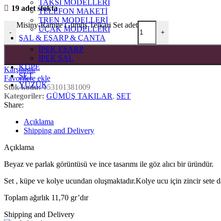
TAKSİ MODELLERİ
19 adet stokta
TELEFON MAKETİ
TREN MODELLERİ
Misiny-Ramite Gümüş Telkari Set adet
UÇAK MODELLERİ
-
+
ŞAL & EŞARP & ÇANTA
İPEK EŞARP
İPEK ŞAL
KÜPE
Karşılaştır
SET
Favorilere ekle
YÜZÜK
Stok kodu:
153101381009
Kategoriler:
GÜMÜŞ TAKILAR
,
SET
Share:
Açıklama
Shipping and Delivery
Açıklama
Beyaz ve parlak görüntüsü ve ince tasarımı ile göz alıcı bir üründür.
Set , küpe ve kolye ucundan oluşmaktadır.Kolye ucu için zincir sete da
Toplam ağırlık 11,70 gr’dır
Shipping and Delivery