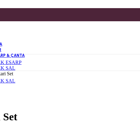
A
R
ARP & ÇANTA
EK EŞARP
EK ŞAL
ari Set
EK ŞAL
 Set