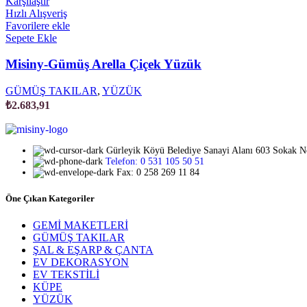
Karşılaştır
Hızlı Alışveriş
Favorilere ekle
Sepete Ekle
Misiny-Gümüş Arella Çiçek Yüzük
GÜMÜŞ TAKILAR
,
YÜZÜK
₺
2.683,91
Gürleyik Köyü Belediye Sanayi Alanı 603 Sokak 
Telefon: 0 531 105 50 51
Fax: 0 258 269 11 84
Öne Çıkan Kategoriler
GEMİ MAKETLERİ
GÜMÜŞ TAKILAR
ŞAL & EŞARP & ÇANTA
EV DEKORASYON
EV TEKSTİLİ
KÜPE
YÜZÜK