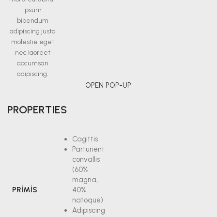
ipsum
bibendum
adipiscing justo
molestie eget
nec laoreet
accumsan
adipiscing.
OPEN POP-UP
PROPERTIES
Cagittis
Parturient
convallis
(60%
magna,
PRIMIS
40%
natoque)
Adipiscing