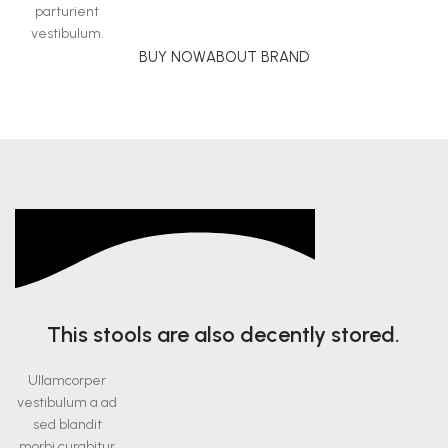
parturient
vestibulum.
BUY NOW
ABOUT BRAND
This stools are also decently stored.
Ullamcorper
vestibulum a ad
sed blandit
morbi curabitur