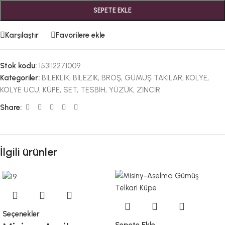
SEPETE EKLE
Karşılaştır
Favorilere ekle
Stok kodu:
153112271009
Kategoriler:
BİLEKLİK
,
BİLEZİK
,
BROŞ
,
GÜMÜŞ TAKILAR
,
KOLYE
,
KOLYE UCU
,
KÜPE
,
SET
,
TESBİH
,
YÜZÜK
,
ZİNCİR
Share:
İlgili ürünler
Seçenekler