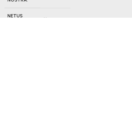
NETUS
Yes
DOLOR:
FACILISI:
No
DIGNISSIM:
216364
About Designer
Gray