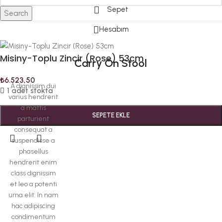
Sepet
Search
Hesabım
Misiny-Toplu Zincir (Rose) 53cm
Carry On Stool
₺
6.523,50
A dignissim dui
1 adet stokta
varius hendrerit
a mattis
SEPETE EKLE
parturient
consequat a
suspendisse a
phasellus
hendrerit enim
class dignissim
et leo a potenti
urna elit. In nam
hac adipiscing
condimentum