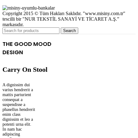
Copyright 2015 © Tüm Hakları Saklıdır. "www.misiny.com.tr"
tescilli bir "NUR TEKSTİL SANAYİ VE TİCARET A.Ş.”
markasıdır.
Search
THE GOOD MOOD
DESIGN
Carry On Stool
A dignissim dui
varius hendrerit a
mattis parturient
consequat a
suspendisse a
phasellus hendrerit
enim class
dignissim et leo a
potenti urna elit.
In nam hac
adipiscing