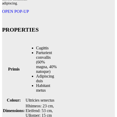
adipiscing.
OPEN POP-UP
PROPERTIES
Cagittis
Parturient
convallis
(60%
magna, 40%
Primis
natoque)
Adipiscing
duis
Habitant
metus
Colour:
Ultricies senectus
Hhimeos: 23 cm,
Dimensions:
Eleifend: 53 cm,
Ullorper: 15 cm