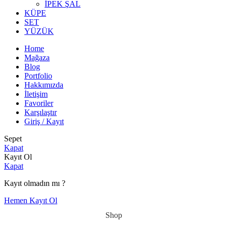
İPEK ŞAL
KÜPE
SET
YÜZÜK
Home
Mağaza
Blog
Portfolio
Hakkımızda
İletişim
Favoriler
Karşılaştır
Giriş / Kayıt
Sepet
Kapat
Kayıt Ol
Kapat
Kayıt olmadın mı ?
Hemen Kayıt Ol
Shop