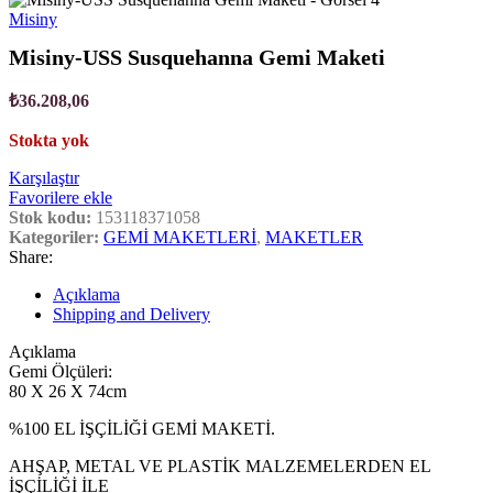
Misiny
Misiny-USS Susquehanna Gemi Maketi
₺
36.208,06
Stokta yok
Karşılaştır
Favorilere ekle
Stok kodu:
153118371058
Kategoriler:
GEMİ MAKETLERİ
,
MAKETLER
Share:
Açıklama
Shipping and Delivery
Açıklama
Gemi Ölçüleri:
80 X 26 X 74cm
%100 EL İŞÇİLİĞİ GEMİ MAKETİ.
AHŞAP, METAL VE PLASTİK MALZEMELERDEN EL
İŞÇİLİĞİ İLE