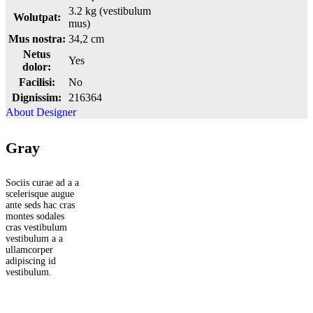
3.2 kg (vestibulum
Wolutpat:
mus)
Mus nostra:
34,2 cm
Netus
Yes
dolor:
Facilisi:
No
Dignissim:
216364
About Designer
Gray
Sociis curae ad a a
scelerisque augue
ante seds hac cras
montes sodales
cras vestibulum
vestibulum a a
ullamcorper
adipiscing id
vestibulum.