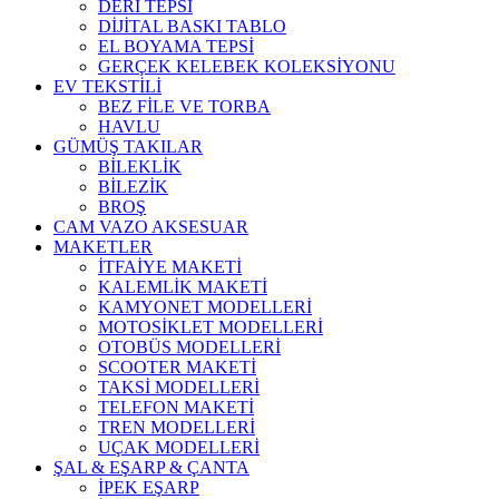
DERİ TEPSİ
DİJİTAL BASKI TABLO
EL BOYAMA TEPSİ
GERÇEK KELEBEK KOLEKSİYONU
EV TEKSTİLİ
BEZ FİLE VE TORBA
HAVLU
GÜMÜŞ TAKILAR
BİLEKLİK
BİLEZİK
BROŞ
CAM VAZO AKSESUAR
MAKETLER
İTFAİYE MAKETİ
KALEMLİK MAKETİ
KAMYONET MODELLERİ
MOTOSİKLET MODELLERİ
OTOBÜS MODELLERİ
SCOOTER MAKETİ
TAKSİ MODELLERİ
TELEFON MAKETİ
TREN MODELLERİ
UÇAK MODELLERİ
ŞAL & EŞARP & ÇANTA
İPEK EŞARP