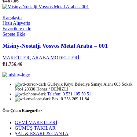
₺
467,66
Karşılaştır
Hızlı Alışveriş
Favorilere ekle
Sepete Ekle
Misiny-Nostalji Vosvos Metal Araba – 001
MAKETLER
,
ARABA MODELLERİ
₺
1.756,46
Gürleyik Köyü Belediye Sanayi Alanı 603 Sokak
No:4 20330 Honaz / DENİZLİ
Telefon: 0 531 105 50 51
Fax: 0 258 269 11 84
Öne Çıkan Kategoriler
GEMİ MAKETLERİ
GÜMÜŞ TAKILAR
ŞAL & EŞARP & ÇANTA