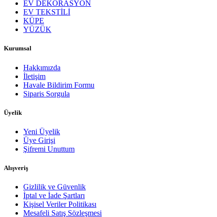
EV DEKORASYON
EV TEKSTİLİ
KÜPE
YÜZÜK
Kurumsal
Hakkımızda
İletişim
Havale Bildirim Formu
Siparis Sorgula
Üyelik
Yeni Üyelik
Üye Girişi
Şifremi Unuttum
Alışveriş
Gizlilik ve Güvenlik
İptal ve İade Şartları
Kişisel Veriler Politikası
Mesafeli Satış Sözleşmesi