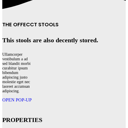
THE OFFECCT STOOLS
This stools are also decently stored.
Ullamcorper
vestibulum a ad
sed blandit morbi
curabitur ipsum
bibendum
adipiscing justo
molestie eget nec
laoreet accumsan
adipiscing.
OPEN POP-UP
PROPERTIES