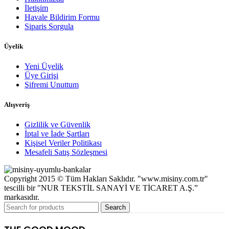
İletişim
Havale Bildirim Formu
Siparis Sorgula
Üyelik
Yeni Üyelik
Üye Girişi
Şifremi Unuttum
Alışveriş
Gizlilik ve Güvenlik
İptal ve İade Şartları
Kişisel Veriler Politikası
Mesafeli Satış Sözleşmesi
Copyright 2015 © Tüm Hakları Saklıdır. "www.misiny.com.tr"
tescilli bir "NUR TEKSTİL SANAYİ VE TİCARET A.Ş.”
markasıdır.
Search