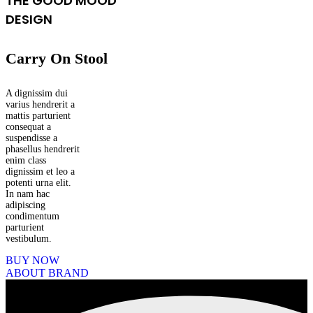
THE GOOD MOOD
DESIGN
Carry On Stool
A dignissim dui
varius hendrerit a
mattis parturient
consequat a
suspendisse a
phasellus hendrerit
enim class
dignissim et leo a
potenti urna elit.
In nam hac
adipiscing
condimentum
parturient
vestibulum.
BUY NOW
ABOUT BRAND