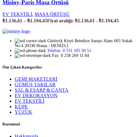
Misiny-Paris Masa Örtüsü
EV TEKSTİLİ
,
MASA ÖRTÜSÜ
₺
1.136,61
–
₺
1.194,45
Fiyat aralığı: ₺1.136,61 - ₺1.194,45
Gürleyik Köyü Belediye Sanayi Alanı 603 Sokak
No:4 20330 Honaz / DENİZLİ
Telefon: 0 531 105 50 51
Fax: 0 258 269 11 84
Öne Çıkan Kategoriler
GEMİ MAKETLERİ
GÜMÜŞ TAKILAR
ŞAL & EŞARP & ÇANTA
EV DEKORASYON
EV TEKSTİLİ
KÜPE
YÜZÜK
Kurumsal
Hakkımızda