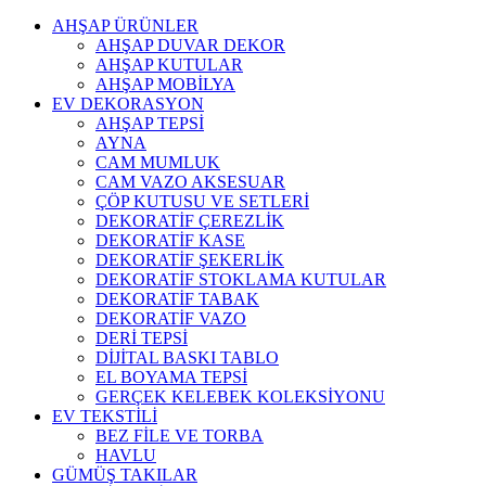
AHŞAP ÜRÜNLER
AHŞAP DUVAR DEKOR
AHŞAP KUTULAR
AHŞAP MOBİLYA
EV DEKORASYON
AHŞAP TEPSİ
AYNA
CAM MUMLUK
CAM VAZO AKSESUAR
ÇÖP KUTUSU VE SETLERİ
DEKORATİF ÇEREZLİK
DEKORATİF KASE
DEKORATİF ŞEKERLİK
DEKORATİF STOKLAMA KUTULAR
DEKORATİF TABAK
DEKORATİF VAZO
DERİ TEPSİ
DİJİTAL BASKI TABLO
EL BOYAMA TEPSİ
GERÇEK KELEBEK KOLEKSİYONU
EV TEKSTİLİ
BEZ FİLE VE TORBA
HAVLU
GÜMÜŞ TAKILAR