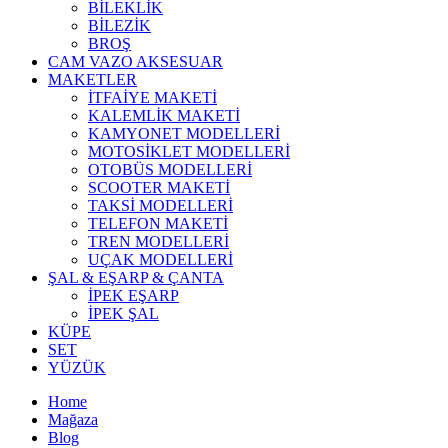
BİLEKLİK
BİLEZİK
BROŞ
CAM VAZO AKSESUAR
MAKETLER
İTFAİYE MAKETİ
KALEMLİK MAKETİ
KAMYONET MODELLERİ
MOTOSİKLET MODELLERİ
OTOBÜS MODELLERİ
SCOOTER MAKETİ
TAKSİ MODELLERİ
TELEFON MAKETİ
TREN MODELLERİ
UÇAK MODELLERİ
ŞAL & EŞARP & ÇANTA
İPEK EŞARP
İPEK ŞAL
KÜPE
SET
YÜZÜK
Home
Mağaza
Blog