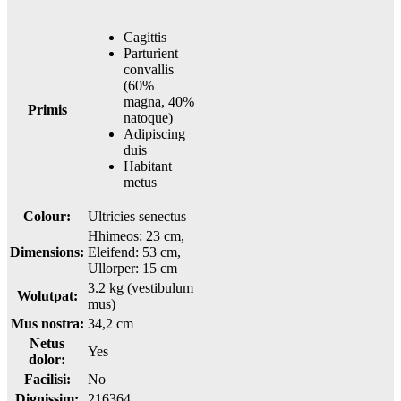
Cagittis
Parturient
convallis
(60%
magna, 40%
Primis
natoque)
Adipiscing
duis
Habitant
metus
Colour:
Ultricies senectus
Hhimeos: 23 cm,
Dimensions:
Eleifend: 53 cm,
Ullorper: 15 cm
3.2 kg (vestibulum
Wolutpat:
mus)
Mus nostra:
34,2 cm
Netus
Yes
dolor:
Facilisi:
No
Dignissim:
216364