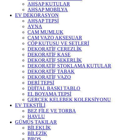
AHŞAP KUTULAR
AHŞAP MOBİLYA
EV DEKORASYON
AHŞAP TEPSİ
AYNA
CAM MUMLUK
CAM VAZO AKSESUAR
ÇÖP KUTUSU VE SETLERİ
DEKORATİF ÇEREZLİK
DEKORATİF KASE
DEKORATİF ŞEKERLİK
DEKORATİF STOKLAMA KUTULAR
DEKORATİF TABAK
DEKORATİF VAZO
DERİ TEPSİ
DİJİTAL BASKI TABLO
EL BOYAMA TEPSİ
GERÇEK KELEBEK KOLEKSİYONU
EV TEKSTİLİ
BEZ FİLE VE TORBA
HAVLU
GÜMÜŞ TAKILAR
BİLEKLİK
BİLEZİK
BROŞ