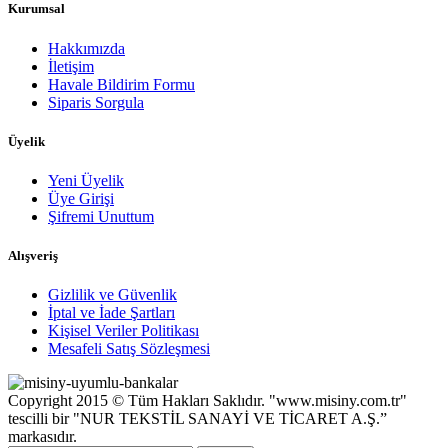
Kurumsal
Hakkımızda
İletişim
Havale Bildirim Formu
Siparis Sorgula
Üyelik
Yeni Üyelik
Üye Girişi
Şifremi Unuttum
Alışveriş
Gizlilik ve Güvenlik
İptal ve İade Şartları
Kişisel Veriler Politikası
Mesafeli Satış Sözleşmesi
Copyright 2015 © Tüm Hakları Saklıdır. "www.misiny.com.tr"
tescilli bir "NUR TEKSTİL SANAYİ VE TİCARET A.Ş.”
markasıdır.