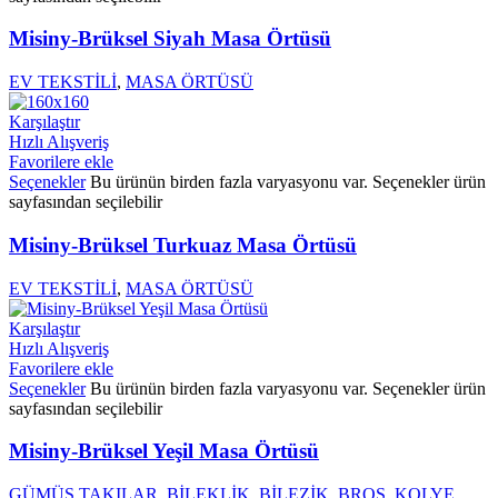
Misiny-Brüksel Siyah Masa Örtüsü
EV TEKSTİLİ
,
MASA ÖRTÜSÜ
Karşılaştır
Hızlı Alışveriş
Favorilere ekle
Seçenekler
Bu ürünün birden fazla varyasyonu var. Seçenekler ürün
sayfasından seçilebilir
Misiny-Brüksel Turkuaz Masa Örtüsü
EV TEKSTİLİ
,
MASA ÖRTÜSÜ
Karşılaştır
Hızlı Alışveriş
Favorilere ekle
Seçenekler
Bu ürünün birden fazla varyasyonu var. Seçenekler ürün
sayfasından seçilebilir
Misiny-Brüksel Yeşil Masa Örtüsü
GÜMÜŞ TAKILAR
,
BİLEKLİK
,
BİLEZİK
,
BROŞ
,
KOLYE
,