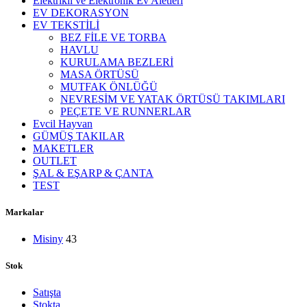
Elektrikli ve Elektronik Ev Aletleri
EV DEKORASYON
EV TEKSTİLİ
BEZ FİLE VE TORBA
HAVLU
KURULAMA BEZLERİ
MASA ÖRTÜSÜ
MUTFAK ÖNLÜĞÜ
NEVRESİM VE YATAK ÖRTÜSÜ TAKIMLARI
PEÇETE VE RUNNERLAR
Evcil Hayvan
GÜMÜŞ TAKILAR
MAKETLER
OUTLET
ŞAL & EŞARP & ÇANTA
TEST
Markalar
Misiny
43
Stok
Satışta
Stokta