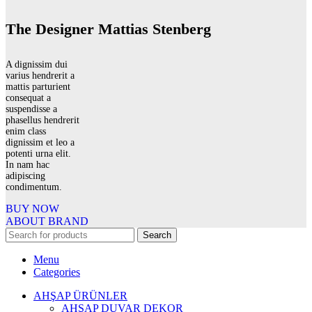
The Designer Mattias Stenberg
A dignissim dui
varius hendrerit a
mattis parturient
consequat a
suspendisse a
phasellus hendrerit
enim class
dignissim et leo a
potenti urna elit.
In nam hac
adipiscing
condimentum.
BUY NOW
ABOUT BRAND
Search
Menu
Categories
AHŞAP ÜRÜNLER
AHŞAP DUVAR DEKOR