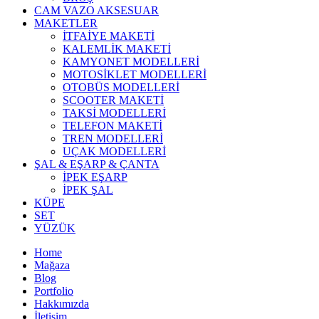
CAM VAZO AKSESUAR
MAKETLER
İTFAİYE MAKETİ
KALEMLİK MAKETİ
KAMYONET MODELLERİ
MOTOSİKLET MODELLERİ
OTOBÜS MODELLERİ
SCOOTER MAKETİ
TAKSİ MODELLERİ
TELEFON MAKETİ
TREN MODELLERİ
UÇAK MODELLERİ
ŞAL & EŞARP & ÇANTA
İPEK EŞARP
İPEK ŞAL
KÜPE
SET
YÜZÜK
Home
Mağaza
Blog
Portfolio
Hakkımızda
İletişim