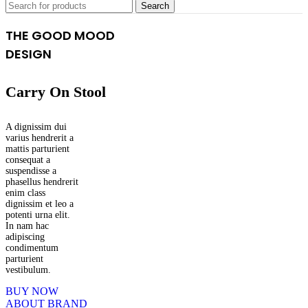
Search
THE GOOD MOOD
DESIGN
Carry On Stool
A dignissim dui
varius hendrerit a
mattis parturient
consequat a
suspendisse a
phasellus hendrerit
enim class
dignissim et leo a
potenti urna elit.
In nam hac
adipiscing
condimentum
parturient
vestibulum.
BUY NOW
ABOUT BRAND