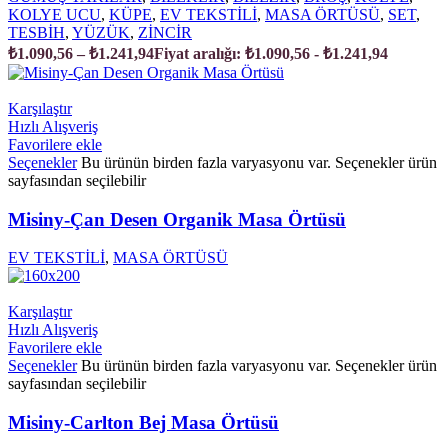
KOLYE UCU
,
KÜPE
,
EV TEKSTİLİ
,
MASA ÖRTÜSÜ
,
SET
,
TESBİH
,
YÜZÜK
,
ZİNCİR
₺
1.090,56
–
₺
1.241,94
Fiyat aralığı: ₺1.090,56 - ₺1.241,94
Karşılaştır
Hızlı Alışveriş
Favorilere ekle
Seçenekler
Bu ürünün birden fazla varyasyonu var. Seçenekler ürün
sayfasından seçilebilir
Misiny-Çan Desen Organik Masa Örtüsü
EV TEKSTİLİ
,
MASA ÖRTÜSÜ
Karşılaştır
Hızlı Alışveriş
Favorilere ekle
Seçenekler
Bu ürünün birden fazla varyasyonu var. Seçenekler ürün
sayfasından seçilebilir
Misiny-Carlton Bej Masa Örtüsü