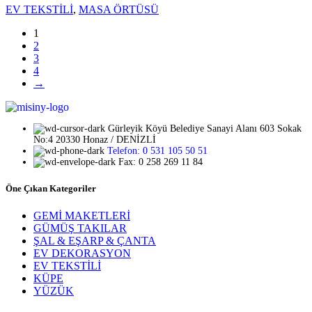
EV TEKSTİLİ
,
MASA ÖRTÜSÜ
1
2
3
4
→
Gürleyik Köyü Belediye Sanayi Alanı 603 Sokak
No:4 20330 Honaz / DENİZLİ
Telefon: 0 531 105 50 51
Fax: 0 258 269 11 84
Öne Çıkan Kategoriler
GEMİ MAKETLERİ
GÜMÜŞ TAKILAR
ŞAL & EŞARP & ÇANTA
EV DEKORASYON
EV TEKSTİLİ
KÜPE
YÜZÜK