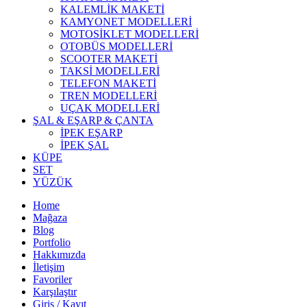
KALEMLİK MAKETİ
KAMYONET MODELLERİ
MOTOSİKLET MODELLERİ
OTOBÜS MODELLERİ
SCOOTER MAKETİ
TAKSİ MODELLERİ
TELEFON MAKETİ
TREN MODELLERİ
UÇAK MODELLERİ
ŞAL & EŞARP & ÇANTA
İPEK EŞARP
İPEK ŞAL
KÜPE
SET
YÜZÜK
Home
Mağaza
Blog
Portfolio
Hakkımızda
İletişim
Favoriler
Karşılaştır
Giriş / Kayıt