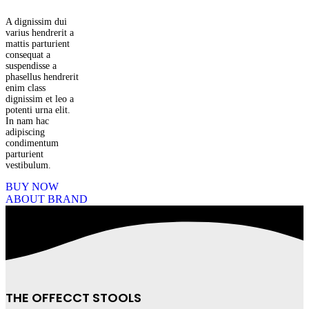
A dignissim dui
varius hendrerit a
mattis parturient
consequat a
suspendisse a
phasellus hendrerit
enim class
dignissim et leo a
potenti urna elit.
In nam hac
adipiscing
condimentum
parturient
vestibulum.
BUY NOW
ABOUT BRAND
THE OFFECCT STOOLS