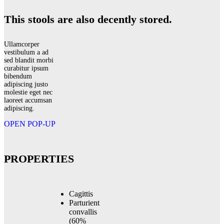
This stools are also decently stored.
Ullamcorper
vestibulum a ad
sed blandit morbi
curabitur ipsum
bibendum
adipiscing justo
molestie eget nec
laoreet accumsan
adipiscing.
OPEN POP-UP
PROPERTIES
Cagittis
Parturient
convallis
(60%