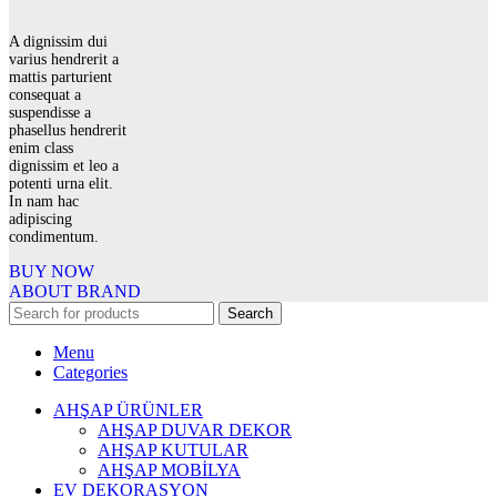
A dignissim dui
varius hendrerit a
mattis parturient
consequat a
suspendisse a
phasellus hendrerit
enim class
dignissim et leo a
potenti urna elit.
In nam hac
adipiscing
condimentum.
BUY NOW
ABOUT BRAND
Search
Menu
Categories
AHŞAP ÜRÜNLER
AHŞAP DUVAR DEKOR
AHŞAP KUTULAR
AHŞAP MOBİLYA
EV DEKORASYON