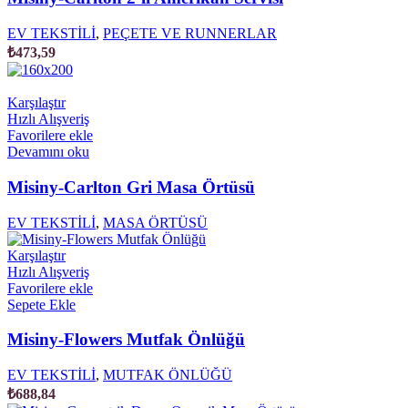
EV TEKSTİLİ
,
PEÇETE VE RUNNERLAR
₺
473,59
Karşılaştır
Hızlı Alışveriş
Favorilere ekle
Devamını oku
Misiny-Carlton Gri Masa Örtüsü
EV TEKSTİLİ
,
MASA ÖRTÜSÜ
Karşılaştır
Hızlı Alışveriş
Favorilere ekle
Sepete Ekle
Misiny-Flowers Mutfak Önlüğü
EV TEKSTİLİ
,
MUTFAK ÖNLÜĞÜ
₺
688,84