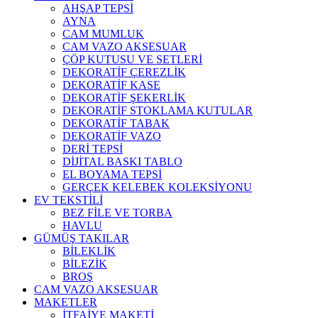
AHŞAP TEPSİ
AYNA
CAM MUMLUK
CAM VAZO AKSESUAR
ÇÖP KUTUSU VE SETLERİ
DEKORATİF ÇEREZLİK
DEKORATİF KASE
DEKORATİF ŞEKERLİK
DEKORATİF STOKLAMA KUTULAR
DEKORATİF TABAK
DEKORATİF VAZO
DERİ TEPSİ
DİJİTAL BASKI TABLO
EL BOYAMA TEPSİ
GERÇEK KELEBEK KOLEKSİYONU
EV TEKSTİLİ
BEZ FİLE VE TORBA
HAVLU
GÜMÜŞ TAKILAR
BİLEKLİK
BİLEZİK
BROŞ
CAM VAZO AKSESUAR
MAKETLER
İTFAİYE MAKETİ