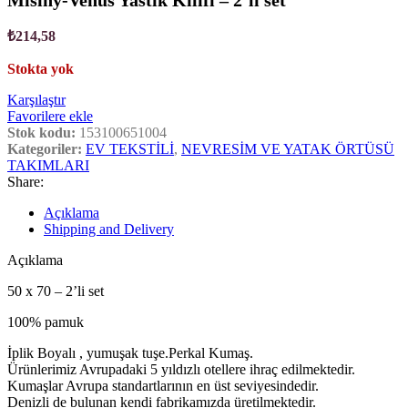
Misiny-Venüs Yastık Kılıfı – 2’li set
₺
214,58
Stokta yok
Karşılaştır
Favorilere ekle
Stok kodu:
153100651004
Kategoriler:
EV TEKSTİLİ
,
NEVRESİM VE YATAK ÖRTÜSÜ
TAKIMLARI
Share:
Açıklama
Shipping and Delivery
Açıklama
50 x 70 – 2’li set
100% pamuk
İplik Boyalı , yumuşak tuşe.Perkal Kumaş.
Ürünlerimiz Avrupadaki 5 yıldızlı otellere ihraç edilmektedir.
Kumaşlar Avrupa standartlarının en üst seviyesindedir.
Denizli de bulunan kendi fabrikamızda üretilmektedir.