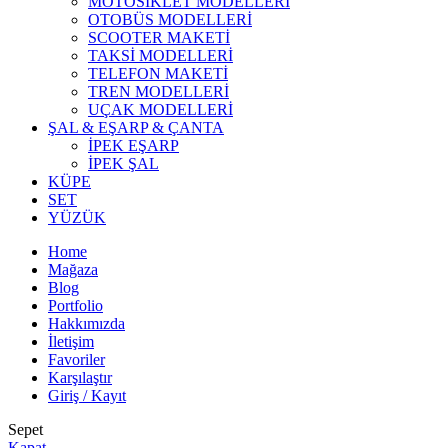
MOTOSİKLET MODELLERİ
OTOBÜS MODELLERİ
SCOOTER MAKETİ
TAKSİ MODELLERİ
TELEFON MAKETİ
TREN MODELLERİ
UÇAK MODELLERİ
ŞAL & EŞARP & ÇANTA
İPEK EŞARP
İPEK ŞAL
KÜPE
SET
YÜZÜK
Home
Mağaza
Blog
Portfolio
Hakkımızda
İletişim
Favoriler
Karşılaştır
Giriş / Kayıt
Sepet
Kapat