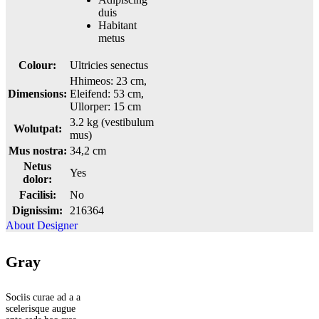
duis
Habitant
metus
Colour:
Ultricies senectus
Hhimeos: 23 cm,
Dimensions:
Eleifend: 53 cm,
Ullorper: 15 cm
3.2 kg (vestibulum
Wolutpat:
mus)
Mus nostra:
34,2 cm
Netus
Yes
dolor:
Facilisi:
No
Dignissim:
216364
About Designer
Gray
Sociis curae ad a a
scelerisque augue