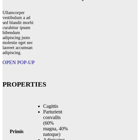
Ullamcorper
vestibulum a ad
sed blandit morbi
curabitur ipsum
bibendum
adipiscing justo
molestie eget nec
laoreet accumsan
adipiscing.
OPEN POP-UP
PROPERTIES
Cagittis
Parturient
convallis
(60%
magna, 40%
Primis
natoque)
Adipiscing