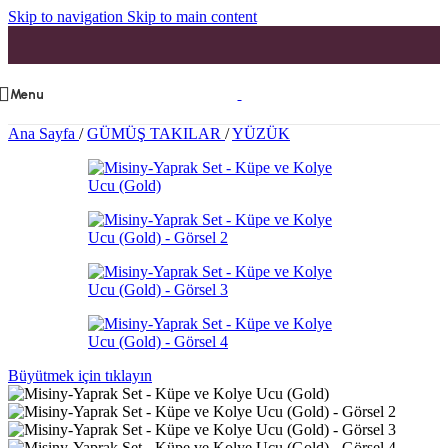
Skip to navigation
Skip to main content
Menu
Ana Sayfa
/
GÜMÜŞ TAKILAR
/
YÜZÜK
Büyütmek için tıklayın