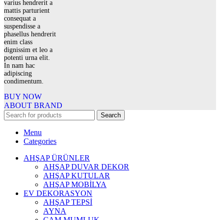
varius hendrerit a
mattis parturient
consequat a
suspendisse a
phasellus hendrerit
enim class
dignissim et leo a
potenti urna elit.
In nam hac
adipiscing
condimentum.
BUY NOW
ABOUT BRAND
Search
Menu
Categories
AHŞAP ÜRÜNLER
AHŞAP DUVAR DEKOR
AHŞAP KUTULAR
AHŞAP MOBİLYA
EV DEKORASYON
AHŞAP TEPSİ
AYNA
CAM MUMLUK