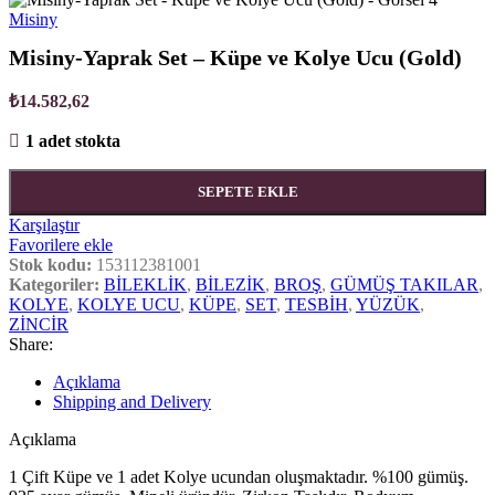
Misiny
Misiny-Yaprak Set – Küpe ve Kolye Ucu (Gold)
₺
14.582,62
1 adet stokta
SEPETE EKLE
Karşılaştır
Favorilere ekle
Stok kodu:
153112381001
Kategoriler:
BİLEKLİK
,
BİLEZİK
,
BROŞ
,
GÜMÜŞ TAKILAR
,
KOLYE
,
KOLYE UCU
,
KÜPE
,
SET
,
TESBİH
,
YÜZÜK
,
ZİNCİR
Share:
Açıklama
Shipping and Delivery
Açıklama
1 Çift Küpe ve 1 adet Kolye ucundan oluşmaktadır. %100 gümüş.