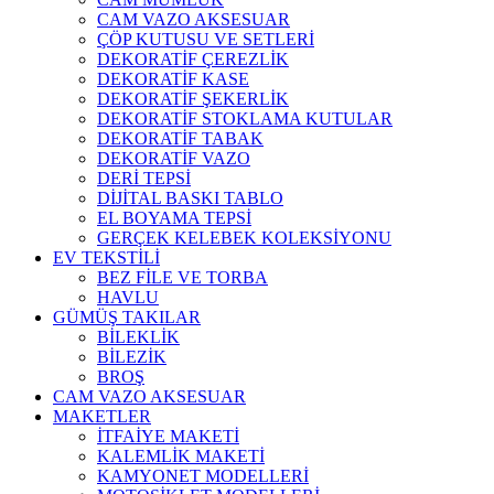
CAM VAZO AKSESUAR
ÇÖP KUTUSU VE SETLERİ
DEKORATİF ÇEREZLİK
DEKORATİF KASE
DEKORATİF ŞEKERLİK
DEKORATİF STOKLAMA KUTULAR
DEKORATİF TABAK
DEKORATİF VAZO
DERİ TEPSİ
DİJİTAL BASKI TABLO
EL BOYAMA TEPSİ
GERÇEK KELEBEK KOLEKSİYONU
EV TEKSTİLİ
BEZ FİLE VE TORBA
HAVLU
GÜMÜŞ TAKILAR
BİLEKLİK
BİLEZİK
BROŞ
CAM VAZO AKSESUAR
MAKETLER
İTFAİYE MAKETİ
KALEMLİK MAKETİ
KAMYONET MODELLERİ