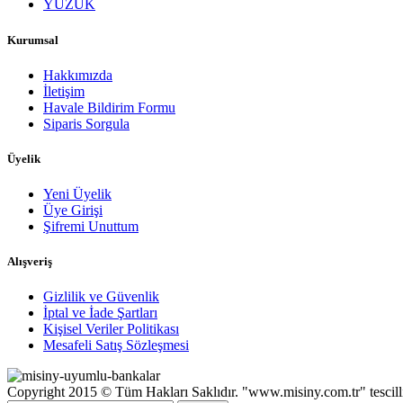
YÜZÜK
Kurumsal
Hakkımızda
İletişim
Havale Bildirim Formu
Siparis Sorgula
Üyelik
Yeni Üyelik
Üye Girişi
Şifremi Unuttum
Alışveriş
Gizlilik ve Güvenlik
İptal ve İade Şartları
Kişisel Veriler Politikası
Mesafeli Satış Sözleşmesi
Copyright 2015 © Tüm Hakları Saklıdır. "www.misiny.com.tr" te