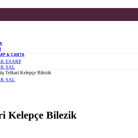
A
R
ARP & ÇANTA
EK EŞARP
EK ŞAL
 Telkari Kelepçe Bilezik
EK ŞAL
 Kelepçe Bilezik