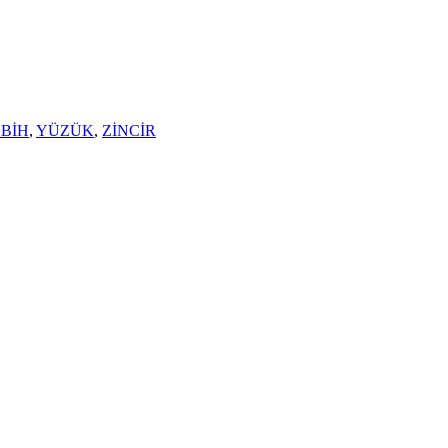
SBİH
,
YÜZÜK
,
ZİNCİR