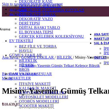
DEKORATİF KASE
Skip to navigation
Skip to main content
DEKORATİF ŞEKERLİK
HAKKIMIZDA
DEKORATİF STOKLAMA KUTULAR
İLETIŞIM
DEKORATİF TABAK
DEKORATİF VAZO
DERİ TEPSİ
DİJİTAL BASKI TABLO
Arama
EL BOYAMA TEPSİ
ANA SAYF
GERÇEK KELEBEK KOLEKSİYONU
MAKETLE
EV TEKSTİLİ
ŞAL & EŞ
BEZ FİLE VE TORBA
İP
HAVLU
İP
GÜMÜŞ TAKILAR
Ana Sayfa
/
GÜMÜŞ TAKILAR
/
BİLEZİK
/
Misiny-Yasemin Gümüş
OUTLET
BİLEKLİK
İP
BİLEZİK
BROŞ
Büyütmek için tıklayın
CAM VAZO AKSESUAR
Misiny
MAKETLER
İTFAİYE MAKETİ
KALEMLİK MAKETİ
Misiny-Yasemin Gümüş Telkari
KAMYONET MODELLERİ
MOTOSİKLET MODELLERİ
OTOBÜS MODELLERİ
₺
10.639,87
SCOOTER MAKETİ