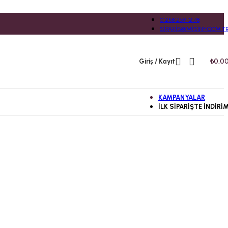
0 258 269 12 78
SIPARIS@MISINY.COM.T
Giriş / Kayıt
₺
0,0
KAMPANYALAR
İLK SIPARIŞTE İNDIRI