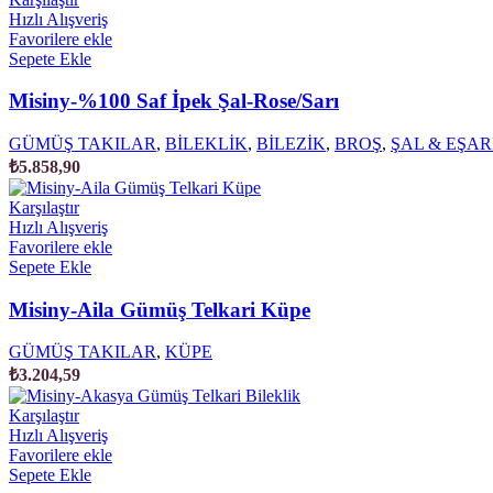
Hızlı Alışveriş
Favorilere ekle
Sepete Ekle
Misiny-%100 Saf İpek Şal-Rose/Sarı
GÜMÜŞ TAKILAR
,
BİLEKLİK
,
BİLEZİK
,
BROŞ
,
ŞAL & EŞAR
₺
5.858,90
Karşılaştır
Hızlı Alışveriş
Favorilere ekle
Sepete Ekle
Misiny-Aila Gümüş Telkari Küpe
GÜMÜŞ TAKILAR
,
KÜPE
₺
3.204,59
Karşılaştır
Hızlı Alışveriş
Favorilere ekle
Sepete Ekle