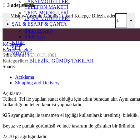
TAKSİ MODELLERİ
3 adet stokta
TELEFON MAKETİ
TREN MODELLERİ
Misiny-Yasemin Gümüş Telkari Kelepçe Bilezik adet
UÇAK MODELLERİ
-
+
ŞAL & EŞARP & ÇANTA
İPEK EŞARP
İPEK ŞAL
KÜPE
Karşılaştır
SET
Favorilere ekle
YÜZÜK
Stok kodu:
153101311001
Kategoriler:
BİLEZİK
,
GÜMÜŞ TAKILAR
Share:
Açıklama
Shipping and Delivery
Açıklama
Telkari, Tel ile yapılan sanat olduğu için adını buradan alır. Aynı za
kullandığı bu telleri kendisi yapmaktadır.
925 ayar gümüş ile tamamen el işçiliği kullanılarak üretilmiş. bileklik.
Beyaz ve parlak görüntüsü ve ince tasarımı ile göz alıcı bir üründür.
22,70 gr ağırlığındadır