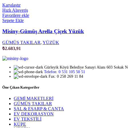
Karşılaştır
Hızlı Alışveriş
Favorilere ekle
Sepete Ekle
Misiny-Gümüş Arella Çiçek Yüzük
GÜMÜŞ TAKILAR
,
YÜZÜK
₺
2.683,91
Gürleyik Köyü Belediye Sanayi Alanı 603 Sokak 
Telefon: 0 531 105 50 51
Fax: 0 258 269 11 84
Öne Çıkan Kategoriler
GEMİ MAKETLERİ
GÜMÜŞ TAKILAR
ŞAL & EŞARP & ÇANTA
EV DEKORASYON
EV TEKSTİLİ
KÜPE