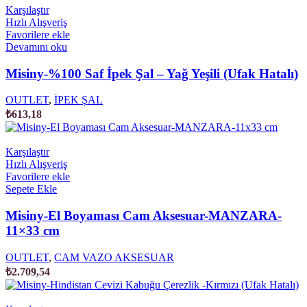
Karşılaştır
Hızlı Alışveriş
Favorilere ekle
Devamını oku
Misiny-%100 Saf İpek Şal – Yağ Yeşili (Ufak Hatalı)
OUTLET
,
İPEK ŞAL
₺
613,18
Karşılaştır
Hızlı Alışveriş
Favorilere ekle
Sepete Ekle
Misiny-El Boyaması Cam Aksesuar-MANZARA-
11×33 cm
OUTLET
,
CAM VAZO AKSESUAR
₺
2.709,54