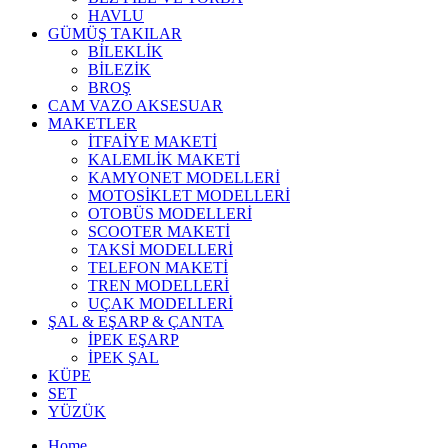
HAVLU
GÜMÜŞ TAKILAR
BİLEKLİK
BİLEZİK
BROŞ
CAM VAZO AKSESUAR
MAKETLER
İTFAİYE MAKETİ
KALEMLİK MAKETİ
KAMYONET MODELLERİ
MOTOSİKLET MODELLERİ
OTOBÜS MODELLERİ
SCOOTER MAKETİ
TAKSİ MODELLERİ
TELEFON MAKETİ
TREN MODELLERİ
UÇAK MODELLERİ
ŞAL & EŞARP & ÇANTA
İPEK EŞARP
İPEK ŞAL
KÜPE
SET
YÜZÜK
Home