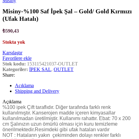
Misiny
Misiny-%100 Saf İpek Şal – Gold/ Gold Kırmızı
(Ufak Hatalı)
₺
590,43
Stokta yok
Karşılaştır
Favorilere ekle
Stok kodu:
153115421037-OUTLET
Kategoriler:
İPEK ŞAL
,
OUTLET
Share:
Açıklama
Shipping and Delivery
Açıklama
%100 ipek Çift taraflıdır. Diğer tarafında farklı renk
kullanılmıştır. Kanserojen madde içeren kimyasallar
kullanılmadan üretilmiştir. Kullanımı rahattır. Ebat: 70 x 200
cm Şalınızın uzun ömürlü olması için kuru temizleme
önerilmektedir.Resimdeki gibi ufak hataları vardır
NOT : Hataların yakın çekiminden dolayı renkler farklı