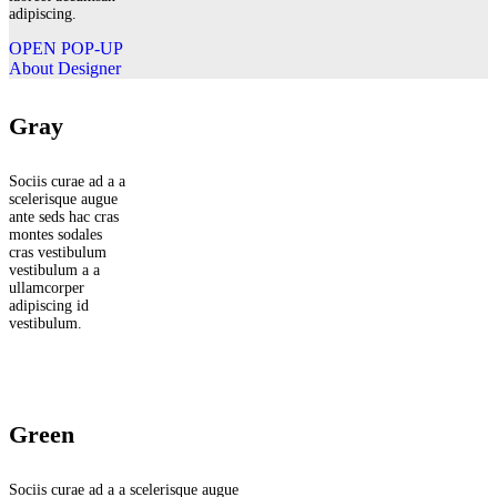
adipiscing.
OPEN POP-UP
About Designer
Gray
Sociis curae ad a a
scelerisque augue
ante seds hac cras
montes sodales
cras vestibulum
vestibulum a a
ullamcorper
adipiscing id
vestibulum.
Green
Sociis curae ad a a scelerisque augue