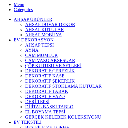
Menu
Categories
AHŞAP ÜRÜNLER
AHŞAP DUVAR DEKOR
AHŞAP KUTULAR
AHŞAP MOBİLYA
EV DEKORASYON
AHŞAP TEPSİ
AYNA
CAM MUMLUK
CAM VAZO AKSESUAR
ÇÖP KUTUSU VE SETLERİ
DEKORATİF ÇEREZLİK
DEKORATİF KASE
DEKORATİF ŞEKERLİK
DEKORATİF STOKLAMA KUTULAR
DEKORATİF TABAK
DEKORATİF VAZO
DERİ TEPSİ
DİJİTAL BASKI TABLO
EL BOYAMA TEPSİ
GERÇEK KELEBEK KOLEKSİYONU
EV TEKSTİLİ
BEZ FİLE VE TORBA