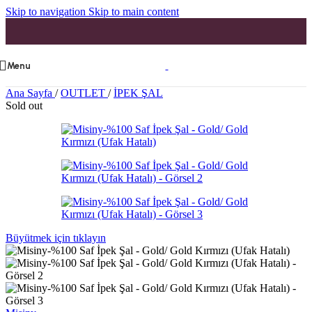
Skip to navigation
Skip to main content
Menu
Ana Sayfa
/
OUTLET
/
İPEK ŞAL
Sold out
Büyütmek için tıklayın