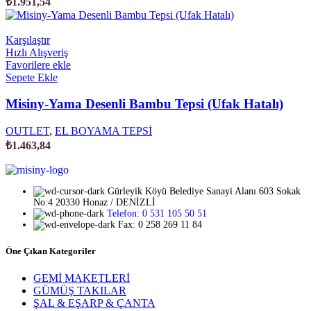
₺
1.951,54
Karşılaştır
Hızlı Alışveriş
Favorilere ekle
Sepete Ekle
Misiny-Yama Desenli Bambu Tepsi (Ufak Hatalı)
OUTLET
,
EL BOYAMA TEPSİ
₺
1.463,84
Gürleyik Köyü Belediye Sanayi Alanı 603 Sokak
No:4 20330 Honaz / DENİZLİ
Telefon: 0 531 105 50 51
Fax: 0 258 269 11 84
Öne Çıkan Kategoriler
GEMİ MAKETLERİ
GÜMÜŞ TAKILAR
ŞAL & EŞARP & ÇANTA