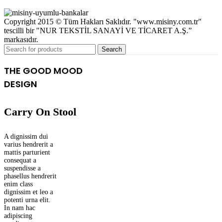
Copyright 2015 © Tüm Hakları Saklıdır. "www.misiny.com.tr"
tescilli bir "NUR TEKSTİL SANAYİ VE TİCARET A.Ş.”
markasıdır.
Search
THE GOOD MOOD
DESIGN
Carry On Stool
A dignissim dui
varius hendrerit a
mattis parturient
consequat a
suspendisse a
phasellus hendrerit
enim class
dignissim et leo a
potenti urna elit.
In nam hac
adipiscing