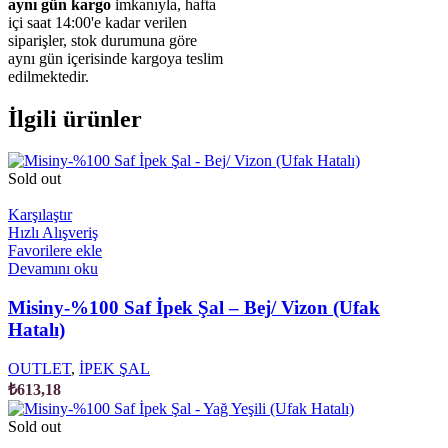
aynı gün kargo
imkanıyla, hafta
içi saat 14:00'e kadar verilen
siparişler, stok durumuna göre
aynı gün içerisinde kargoya teslim
edilmektedir.
İlgili ürünler
Sold out
Karşılaştır
Hızlı Alışveriş
Favorilere ekle
Devamını oku
Misiny-%100 Saf İpek Şal – Bej/ Vizon (Ufak
Hatalı)
OUTLET
,
İPEK ŞAL
₺
613,18
Sold out