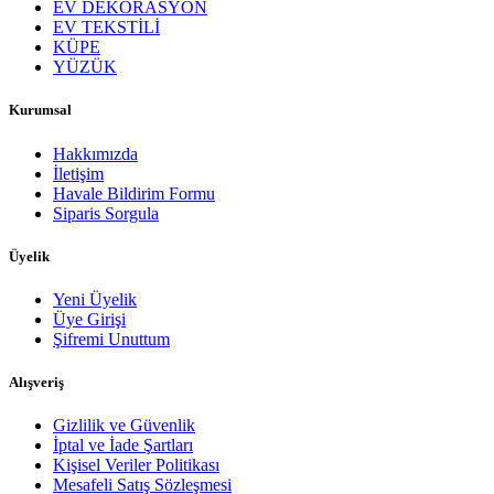
EV DEKORASYON
EV TEKSTİLİ
KÜPE
YÜZÜK
Kurumsal
Hakkımızda
İletişim
Havale Bildirim Formu
Siparis Sorgula
Üyelik
Yeni Üyelik
Üye Girişi
Şifremi Unuttum
Alışveriş
Gizlilik ve Güvenlik
İptal ve İade Şartları
Kişisel Veriler Politikası
Mesafeli Satış Sözleşmesi